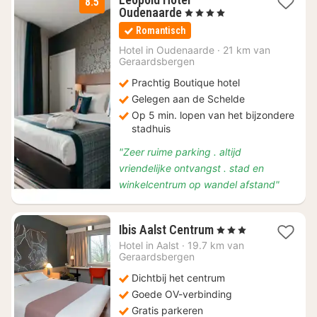
8.5
1
Oudenaarde
, 4 Sterren
nacht
Romantisch
vanaf
€
Hotel in
Oudenaarde
·
21 km van
Geraardsbergen
114
Prachtig Boutique hotel
Gelegen aan de Schelde
Op 5 min. lopen van het bijzondere
stadhuis
"Zeer ruime parking . altijd
vriendelijke ontvangst . stad en
winkelcentrum op wandel afstand"
2
Ibis Aalst Centrum
, 3 Sterren
nachten
Hotel in
Aalst
·
19.7 km van
vanaf
Geraardsbergen
€
Dichtbij het centrum
95
Goede OV-verbinding
Gratis parkeren