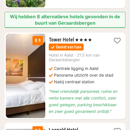
Wij hebben 8 alternatieve hotels gevonden in de
buurt van Geraardsbergen
1
Tower Hotel
, 4 Sterren
8.9
nacht
Geniet van luxe
vanaf
€
Hotel in
Aalst
·
21.5 km van
Geraardsbergen
100
Centrale ligging in Aalst
Panorama uitzicht over de stad
Nabij centraal station
"Heel vriendelijk personeel, ruime en
nette kamers met alle comfort, zeer
goed gelegen, parking beschikbaar
en zeer goed gevarieerd ontbijt."
Leopold Hotel