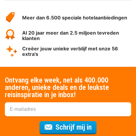
Over
HotelSpecials
Meer dan 6.500 speciale hotelaanbiedingen
Al 20 jaar meer dan 2.5 miljoen tevreden
klanten
Creëer jouw unieke verblijf met onze 56
extra's
Ontvang elke week, net als 400.000
anderen, unieke deals en de leukste
reisinspiratie in je inbox!
Voor de nieuws
Schrijf mij in