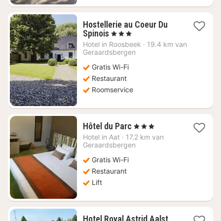
Hostellerie au Coeur Du
1
Spinois
, 3 Sterren
nacht
Hotel in
Roosbeek
·
19.4 km van
vanaf
Geraardsbergen
€
Gratis Wi-Fi
101,79
Restaurant
Roomservice
1
Hôtel du Parc
, 3 Sterren
nacht
Hotel in
Aat
·
17.2 km van
vanaf
Geraardsbergen
€
Gratis Wi-Fi
101,41
Restaurant
Lift
1
Hotel Royal Astrid Aalst