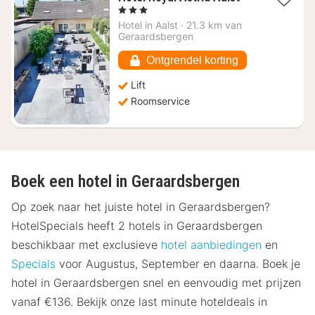
nacht
, 3 Sterren
vanaf
Hotel in
Aalst
·
21.3 km van
€
Geraardsbergen
107,27
Ontgrendel korting
Lift
Roomservice
Boek een hotel in Geraardsbergen
Op zoek naar het juiste hotel in Geraardsbergen?
HotelSpecials heeft 2 hotels in Geraardsbergen
beschikbaar met exclusieve
hotel aanbiedingen
en
Specials
voor Augustus, September en daarna. Boek je
hotel in Geraardsbergen snel en eenvoudig met prijzen
vanaf €136. Bekijk onze last minute hoteldeals in