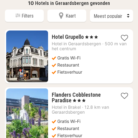
10
Hotels in Geraardsbergen gevonden
Filters
Kaart
1
Hotel Grupello
, 3 Sterren
nacht
Hotel in
Geraardsbergen
·
500 m van
vanaf
het centrum
€
Gratis Wi-Fi
137,50
Restaurant
Fietsverhuur
Flanders Cobblestone
1
Paradise
, 3 Sterren
nacht
Hotel in
Brakel
·
12.8 km van
vanaf
Geraardsbergen
€
Gratis Wi-Fi
135,81
Restaurant
Fietsverhuur