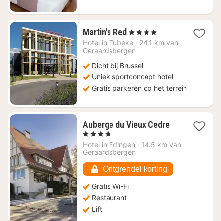
1
Martin's Red
, 4 Sterren
nacht
Hotel in
Tubeke
·
24.1 km van
vanaf
Geraardsbergen
€
Dicht bij Brussel
135
Uniek sportconcept hotel
Gratis parkeren op het terrein
1
Auberge du Vieux Cedre
nacht
, 4 Sterren
vanaf
Hotel in
Edingen
·
14.5 km van
€
Geraardsbergen
108,04
Ontgrendel korting
Gratis Wi-Fi
Restaurant
Lift