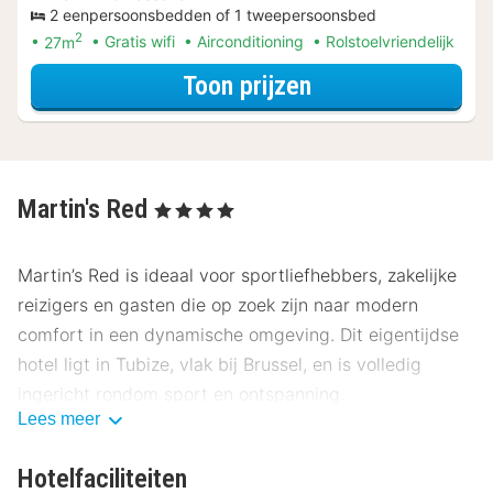
2 eenpersoonsbedden of 1 tweepersoonsbed
2
27m
Gratis wifi
Airconditioning
Rolstoelvriendelijk
voor Charmante 
Toon prijzen
Martin's Red
, 4 Sterren
Martin’s Red is ideaal voor sportliefhebbers, zakelijke
reizigers en gasten die op zoek zijn naar modern
comfort in een dynamische omgeving. Dit eigentijdse
hotel ligt in Tubize, vlak bij Brussel, en is volledig
ingericht rondom sport en ontspanning.
Lees meer
Ligging Martin’s Red
Hotelfaciliteiten
Martin’s Red ligt in Tubize, in de provincie Waals-