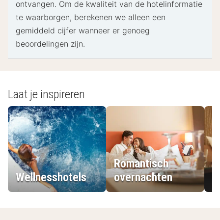
chocolade en de Grote Markt liggen op minder dan een
ontvangen. Om de kwaliteit van de hotelinformatie
halfuur rijden. En vergeet niet: het hotel heeft ook twee
te waarborgen, berekenen we alleen een
tennisvelden en een beach soccer veld, ruimte genoeg
gemiddeld cijfer wanneer er genoeg
om actief te blijven.
beoordelingen zijn.
Laat je inspireren
Romantisch
Wellnesshotels
overnachten
L