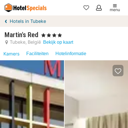
menu
Mijn
Hotels in Tubeke
favorieten
Martin's Red
, 4 Sterren
Tubeke
België
Bekijk op kaart
Kamers
Faciliteiten
Hotelinformatie