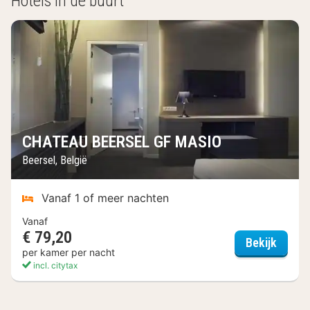
Hotels in de buurt
CHATEAU BEERSEL GF MASIO
Beersel, België
Vanaf 1 of meer nachten
Vanaf
€ 79,20
CHATE
Bekijk
per kamer per nacht
incl. citytax
Onze topaanbiedingen van de week