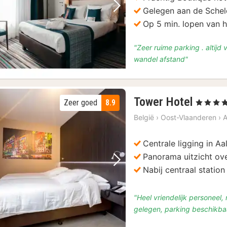
Gelegen aan de Sche
Vorige foto
Volgende foto
Op 5 min. lopen van h
"Zeer ruime parking . altijd
wandel afstand"
4
Tower Hotel
Zeer goed
8.9
, 4 Sterren
nacht
België
›
Oost-Vlaanderen
›
A
vanaf
€
Centrale ligging in Aa
100
Panorama uitzicht ov
Vorige foto
Volgende foto
Nabij centraal station
(52)
"Heel vriendelijk personeel
gelegen, parking beschikbaa
wijs
(9)