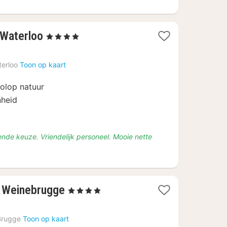
4
 Waterloo
, 4 Sterren
nachten
vanaf
erloo
Toon op kaart
€
124,25
olop natuur
nheid
ende keuze. Vriendelijk personeel. Mooie nette
4
t Weinebrugge
, 4 Sterren
nachten
vanaf
Brugge
Toon op kaart
€