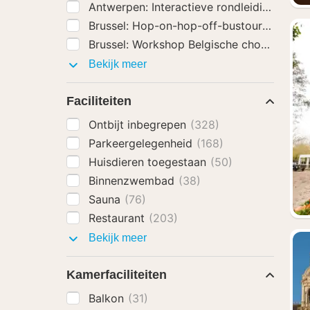
Antwerpen: Interactieve rondleiding Stad
Brussel: Hop-on-hop-off-bustour
(110)
Brussel: Workshop Belgische chocolade m
Activiteiten
Bekijk meer
Faciliteiten
Ontbijt inbegrepen
(328)
Parkeergelegenheid
(168)
Huisdieren toegestaan
(50)
Binnenzwembad
(38)
Sauna
(76)
Restaurant
(203)
Faciliteiten
Bekijk meer
Kamerfaciliteiten
Balkon
(31)