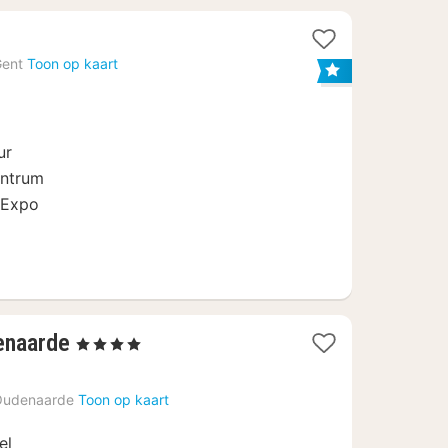
Gent
Toon op kaart
ur
entrum
 Expo
4
enaarde
, 4 Sterren
nachten
vanaf
Oudenaarde
Toon op kaart
€
134
el