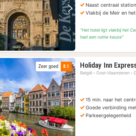
8
Naast centraal statio
Vorige foto
Volgende foto
Vlakbij de Meir en he
"Het hotel ligt vlakbij het 
had een ruime keuze"
Holiday Inn Expres
Zeer goed
8.1
België
›
Oost-Vlaanderen
›
15 min. naar het cent
Vorige foto
Volgende foto
Goede verbinding me
Parkeergelegenheid