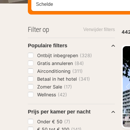
Zoek op hotel, regio of stad
Filter op
Verwijder filters
44
Populaire filters
Ontbijt inbegrepen
(328)
Gratis annuleren
(84)
Airconditioning
(311)
Betaal in het hotel
(341)
Zomer Sale
(17)
Wellness
(42)
Prijs per kamer per nacht
Onder € 50
(7)
€ 50 tot € 100
(141)