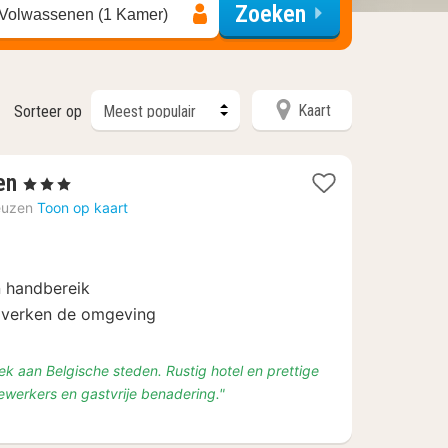
Zoeken
 Volwassenen (1 Kamer)
Kaart
Sorteer op
4
en
, 3 Sterren
nachten
euzen
Toon op kaart
vanaf
€
94
n handbereik
n verken de omgeving
ek aan Belgische steden. Rustig hotel en prettige
dewerkers en gastvrije benadering."