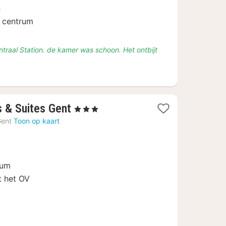
9
n
t centrum
Centraal Station. de kamer was schoon. Het ontbijt
4
s & Suites Gent
, 3 Sterren
nachten
Gent
Toon op kaart
vanaf
€
109
rum
t het OV