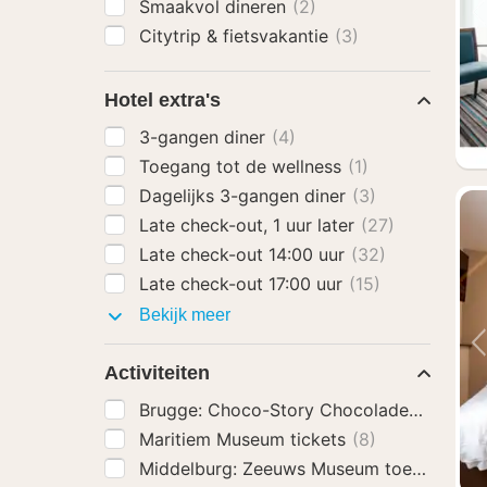
Smaakvol dineren
(2)
Citytrip & fietsvakantie
(3)
Hotel extra's
3-gangen diner
(4)
Toegang tot de wellness
(1)
Dagelijks 3-gangen diner
(3)
Late check-out, 1 uur later
(27)
Late check-out 14:00 uur
(32)
Late check-out 17:00 uur
(15)
Hotel
Bekijk meer
extra's
Activiteiten
Brugge: Choco-Story Chocolademuseum
Maritiem Museum tickets
(8)
Middelburg: Zeeuws Museum toegangsbe