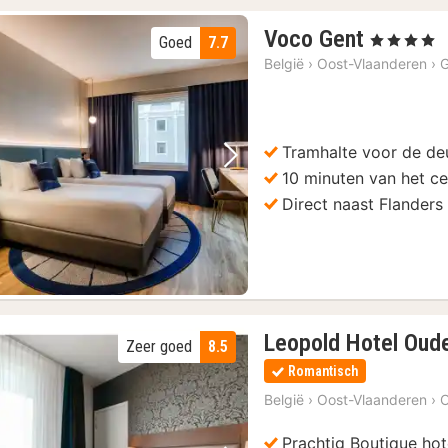
4
Voco Gent
, 4 Sterren
Goed
7.7
nachten
België
›
Oost-Vlaanderen
›
vanaf
€
109
Tramhalte voor de de
Vorige foto
Volgende foto
10 minuten van het c
Direct naast Flanders
Leopold Hotel Oud
Zeer goed
8.5
Romantisch
België
›
Oost-Vlaanderen
›
Prachtig Boutique hot