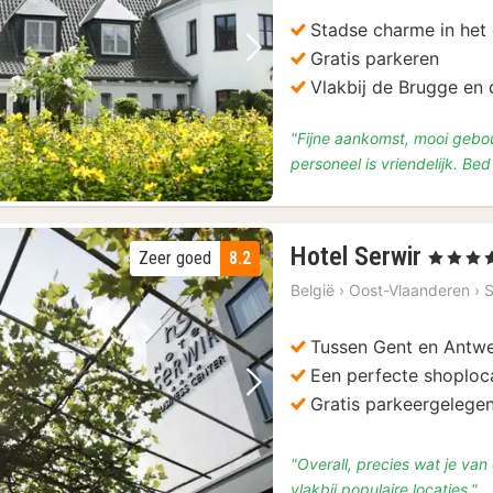
Stadse charme in het
Gratis parkeren
Vorige foto
Volgende foto
Vlakbij de Brugge en 
"Fijne aankomst, mooi gebou
personeel is vriendelijk. Bed 
4
Hotel Serwir
Zeer goed
8.2
, 4 Sterren
nacht
België
›
Oost-Vlaanderen
›
S
vanaf
€
Tussen Gent en Antw
114
Een perfecte shoploc
Vorige foto
Volgende foto
Gratis parkeergelege
"Overall, precies wat je van 
vlakbij populaire locaties."