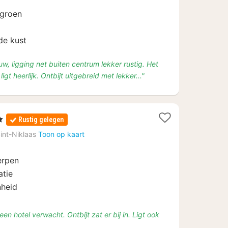
158,50
 groen
de kust
w, ligging net buiten centrum lekker rustig. Het
ligt heerlijk. Ontbijt uitgebreid met lekker..."
Rustig gelegen
en
int-Niklaas
Toon op kaart
erpen
atie
nheid
een hotel verwacht. Ontbijt zat er bij in. Ligt ook