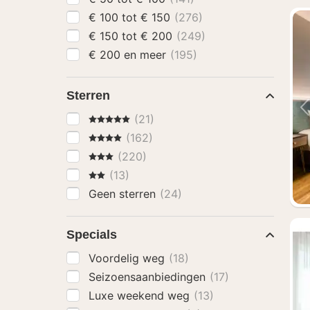
€ 100 tot € 150
(276)
€ 150 tot € 200
(249)
€ 200 en meer
(195)
Sterren
5 Sterren
(21)
4 Sterren
(162)
3 Sterren
(220)
2 Sterren
(13)
Geen sterren
(24)
Specials
Voordelig weg
(18)
Seizoensaanbiedingen
(17)
Luxe weekend weg
(13)