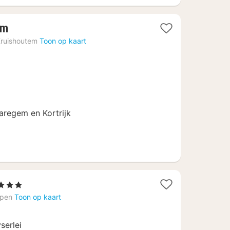
4
em
nachten
ruishoutem
Toon op kaart
vanaf
€
84,75
aregem en Kortrijk
Sterren
chten
rpen
Toon op kaart
naf
serlei