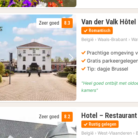
Van der Valk Hôtel
Zeer goed
8.3
Romantisch
België
›
Waals-Brabant
›
Wat
Prachtige omgeving v
Gratis parkeergelege
Vorige foto
Volgende foto
Tip: dagje Brussel
"Heel goed ontbijt met oldo
kamers"
Hotel – Restauran
Zeer goed
8.2
Rustig gelegen
België
›
West-Vlaanderen
›