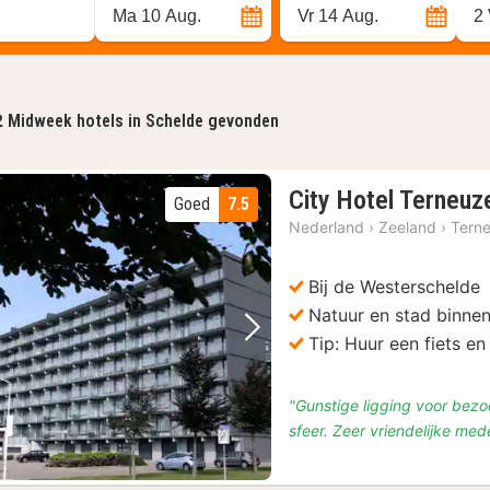
Ma 10 Aug.
Vr 14 Aug.
2
2
Midweek hotels in Schelde gevonden
City Hotel Terneuz
Goed
7.5
Nederland
›
Zeeland
›
Tern
Bij de Westerschelde
Natuur en stad binne
Vorige foto
Volgende foto
Tip: Huur een fiets e
"Gunstige ligging voor bezo
sfeer. Zeer vriendelijke me