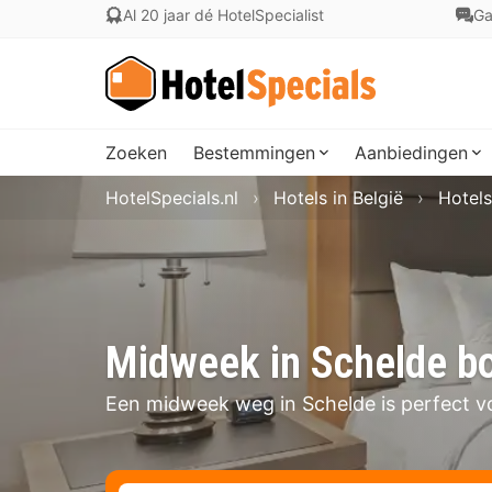
Al 20 jaar dé HotelSpecialist
Ga
Zoeken
Bestemmingen
Aanbiedingen
HotelSpecials.nl
Hotels in België
Hotels
Midweek in Schelde b
Een midweek weg in Schelde is perfect v