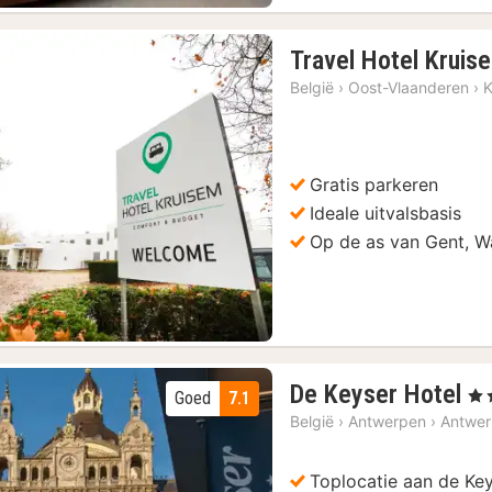
sbrouwerij De Koninck
(45)
Travel Hotel Kruis
aken met proeverijen
(110)
België
›
Oost-Vlaanderen
›
K
Gratis parkeren
Vorige foto
Volgende foto
Ideale uitvalsbasis
Op de as van Gent, W
4
De Keyser Hotel
, 4 
Goed
7.1
na
België
›
Antwerpen
›
Antwe
va
€
Toplocatie aan de Key