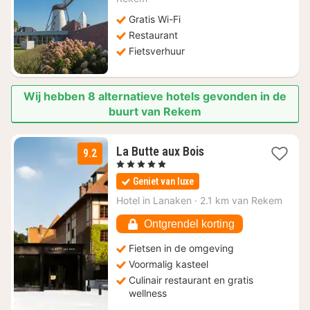
€
Gratis Wi-Fi
107,14
Restaurant
Fietsverhuur
Wij hebben 8 alternatieve hotels gevonden in de
buurt van Rekem
1
La Butte aux Bois
9.2
nacht
, 5 Sterren
vanaf
Geniet van luxe
€
235
Hotel in
Lanaken
·
2.1 km van Rekem
Ontgrendel korting
Fietsen in de omgeving
Voormalig kasteel
Culinair restaurant en gratis
wellness