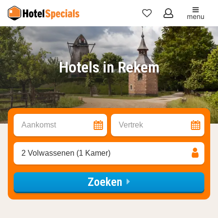
menu
Mijn
favorieten
Hotels in Rekem
Aankomst
Vertrek
2 Volwassenen (1 Kamer)
Zoeken