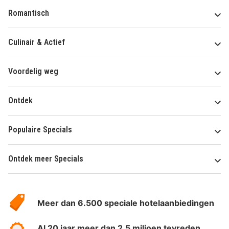
Romantisch
Culinair & Actief
Voordelig weg
Ontdek
Populaire Specials
Ontdek meer Specials
Over
HotelSpecials
Meer dan 6.500 speciale hotelaanbiedingen
Al 20 jaar meer dan 2.5 miljoen tevreden