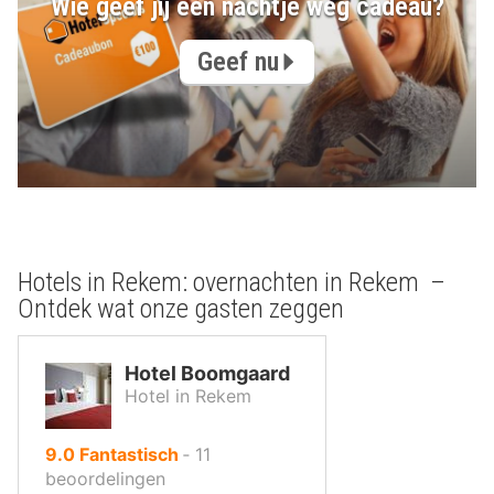
Wie geef jij een nachtje weg cadeau?
Geef nu
Hotels in Rekem: overnachten in Rekem –
Ontdek wat onze gasten zeggen
Hotel Boomgaard
Hotel in Rekem
uit
9.0
Fantastisch
‐
11
10
beoordelingen