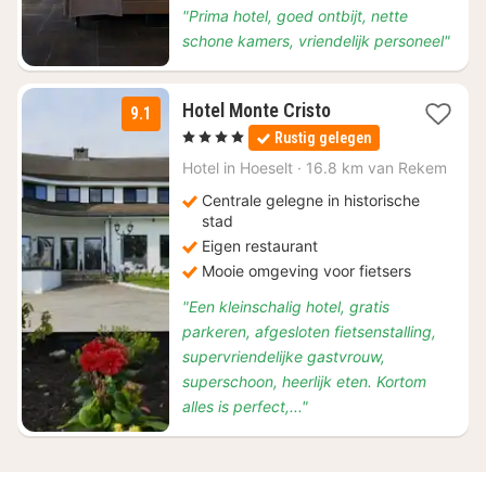
"Prima hotel, goed ontbijt, nette
schone kamers, vriendelijk personeel"
1
Hotel Monte Cristo
9.1
nacht
, 4 Sterren
Rustig gelegen
vanaf
€
Hotel in
Hoeselt
·
16.8 km van Rekem
130
Centrale gelegne in historische
stad
Eigen restaurant
Mooie omgeving voor fietsers
"Een kleinschalig hotel, gratis
parkeren, afgesloten fietsenstalling,
supervriendelijke gastvrouw,
superschoon, heerlijk eten. Kortom
alles is perfect,..."