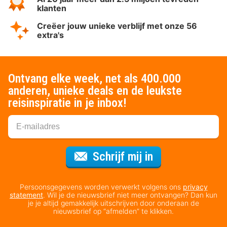
klanten
Creëer jouw unieke verblijf met onze 56
extra's
Ontvang elke week, net als 400.000
anderen, unieke deals en de leukste
reisinspiratie in je inbox!
Voor de nieuws
Schrijf mij in
Persoonsgegevens worden verwerkt volgens ons
privacy
statement
. Wil je de nieuwsbrief niet meer ontvangen? Dan kun
je je altijd gemakkelijk uitschrijven door onderaan de
nieuwsbrief op “afmelden” te klikken.