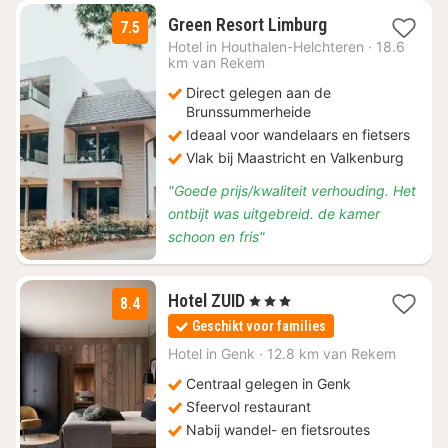
1
Green Resort Limburg
7.5
nacht
Hotel in
Houthalen-Helchteren
·
18.6
vanaf
km van Rekem
€
Direct gelegen aan de
130
Brunssummerheide
Ideaal voor wandelaars en fietsers
Vlak bij Maastricht en Valkenburg
"Goede prijs/kwaliteit verhouding. Het
ontbijt was uitgebreid. de kamer
schoon en fris"
1
Hotel ZUID
, 3 Sterren
8.4
nacht
Geschikt voor families
vanaf
€
Hotel in
Genk
·
12.8 km van Rekem
85
Centraal gelegen in Genk
Sfeervol restaurant
Nabij wandel- en fietsroutes