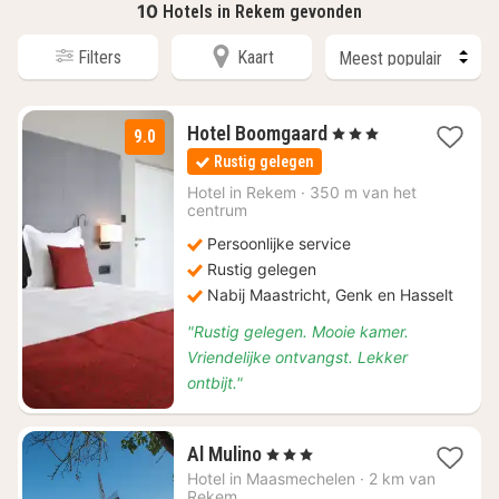
10
Hotels in Rekem gevonden
Filters
Kaart
1
Hotel Boomgaard
, 3 Sterren
9.0
nacht
Rustig gelegen
vanaf
€
Hotel in
Rekem
·
350 m van het
centrum
140,30
Persoonlijke service
Rustig gelegen
Nabij Maastricht, Genk en Hasselt
"Rustig gelegen. Mooie kamer.
Vriendelijke ontvangst. Lekker
ontbijt."
1
Al Mulino
, 3 Sterren
nacht
Hotel in
Maasmechelen
·
2 km van
vanaf
Rekem