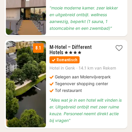
"mooie moderne kamer. zeer lekker
en uitgebreid ontbijt. wellness
aanwezig, beperkt (1 sauna, 1
stoomcabine en een zwembad)"
M-Hotel – Different
8.1
3
Hotels
, 4 Sterren
nachten
Romantisch
vanaf
€
Hotel in
Genk
·
14.1 km van Rekem
92
Gelegen aan Molenvijverpark
Tegenover shopping center
Tof restaurant
"Alles wat je in een hotel wilt vinden is
er. Uitgebreid ontbijt met zeer ruime
keuze. Personeel neemt direkt actie
bij vragen"