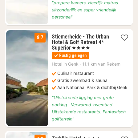
"propere kamers. Heerlijk matras.
uitzonderlijk en super vriendelijk
personeel"
Stiemerheide - The Urban
8.7
Hotel & Golf Retreat 4*
1
Superior
, 4 Sterren
nacht
Rustig gelegen
vanaf
€
Hotel in
Genk
·
11.1 km van Rekem
113
Culinair restaurant
Gratis zwembad & sauna
Aan Nationaal Park & dichtbij Genk
"Uitstekende ligging met grote
parking . Verwarmd zwembad.
Uitstekende restaurants. Fantastisch
golfterrein"