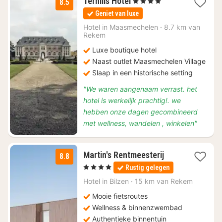
1
Terhills Hotel
, 4 Sterren
8.5
nacht
Geniet van luxe
vanaf
€
Hotel in
Maasmechelen
·
8.7 km van
Rekem
128,34
Luxe boutique hotel
Naast outlet Maasmechelen Village
Slaap in een historische setting
"We waren aangenaam verrast. het
hotel is werkelijk prachtig!. we
hebben onze dagen gecombineerd
met wellness, wandelen , winkelen"
1
Martin's Rentmeesterij
8.8
nacht
, 4 Sterren
Rustig gelegen
vanaf
€
Hotel in
Bilzen
·
15 km van Rekem
123
Mooie fietsroutes
Wellness & binnenzwembad
Authentieke binnentuin