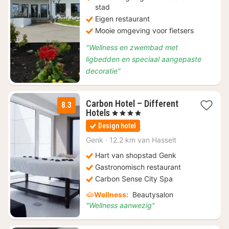
stad
Eigen restaurant
Mooie omgeving voor fietsers
"Wellness en zwembad met
ligbedden en speciaal aangepaste
decoratie"
Carbon Hotel – Different
8.3
1
Hotels
, 4 Sterren
nacht
Design hotel
vanaf
€
Genk
·
12.2 km van Hasselt
176
Hart van shopstad Genk
Gastronomisch restaurant
Carbon Sense City Spa
Wellness:
Beautysalon
"Wellness aanwezig"