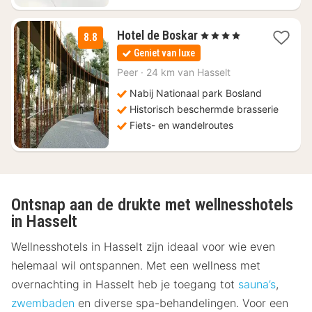
1
Hotel de Boskar
, 4 Sterren
8.8
nacht
Geniet van luxe
vanaf
€
Peer
·
24 km van Hasselt
150
Nabij Nationaal park Bosland
Historisch beschermde brasserie
Fiets- en wandelroutes
Ontsnap aan de drukte met wellnesshotels
in Hasselt
Wellnesshotels in Hasselt zijn ideaal voor wie even
helemaal wil ontspannen. Met een wellness met
overnachting in Hasselt heb je toegang tot
sauna’s
,
zwembaden
en diverse spa-behandelingen. Voor een