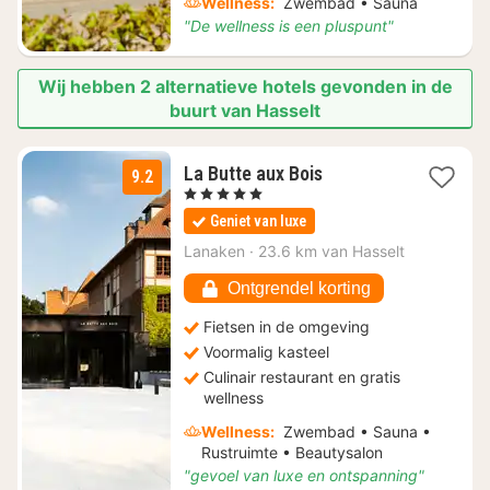
Wellness:
Zwembad • Sauna
"De wellness is een pluspunt"
Wij hebben 2 alternatieve hotels gevonden in de
buurt van Hasselt
1
La Butte aux Bois
9.2
nacht
, 5 Sterren
vanaf
Geniet van luxe
€
235
Lanaken
·
23.6 km van Hasselt
Ontgrendel korting
Fietsen in de omgeving
Voormalig kasteel
Culinair restaurant en gratis
wellness
Wellness:
Zwembad • Sauna •
Rustruimte • Beautysalon
"gevoel van luxe en ontspanning"