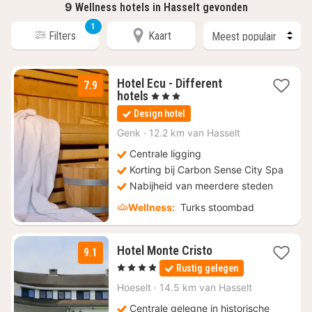
9
Wellness hotels in Hasselt gevonden
1
Filters
Kaart
Hotel Ecu - Different
7.9
1
hotels
, 3 Sterren
nacht
Design hotel
vanaf
€
Genk
·
12.2 km van Hasselt
100
Centrale ligging
Korting bij Carbon Sense City Spa
Nabijheid van meerdere steden
Wellness:
Turks stoombad
1
Hotel Monte Cristo
9.1
nacht
, 4 Sterren
Rustig gelegen
vanaf
€
Hoeselt
·
14.5 km van Hasselt
130
Centrale gelegne in historische