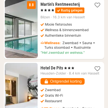
1
Martin's Rentmeesterij
8.8
nacht
, 4 Sterren
Rustig gelegen
vanaf
€
Bilzen
·
16.3 km van Hasselt
123
Mooie fietsroutes
Wellness & binnenzwembad
Authentieke binnentuin
Wellness:
Zwembad • Sauna •
Turks stoombad • Rustruimte
"Het zwembad en welness."
1
Hotel De Pits
, 3 Sterren
nacht
Heusden-Zolder
·
8.4 km van Hasselt
vanaf
€
Ontgrendel korting
115,63
Zwembad
Gratis Wi-Fi
Restaurant