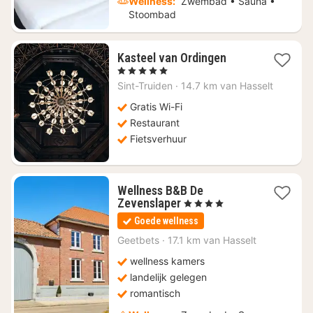
Wellness:
Zwembad • Sauna •
Stoombad
1
Kasteel van Ordingen
nacht
, 5 Sterren
vanaf
Sint-Truiden
·
14.7 km van Hasselt
€
159,11
Gratis Wi-Fi
Restaurant
Fietsverhuur
Wellness B&B De
1
Zevenslaper
, 4 Sterren
nacht
Goede wellness
vanaf
€
Geetbets
·
17.1 km van Hasselt
155
wellness kamers
landelijk gelegen
romantisch