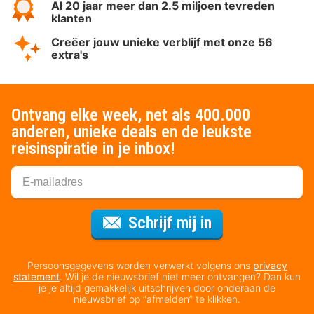
Al 20 jaar meer dan 2.5 miljoen tevreden
klanten
Creëer jouw unieke verblijf met onze 56
extra's
Ontvang elke week, net als 400.000
anderen, unieke deals en de leukste
reisinspiratie in je inbox!
Voor de nieuws
Schrijf mij in
Persoonsgegevens worden verwerkt volgens ons
privacy
statement
. Wil je de nieuwsbrief niet meer ontvangen? Dan kun
je je altijd gemakkelijk uitschrijven door onderaan de
nieuwsbrief op “afmelden” te klikken.