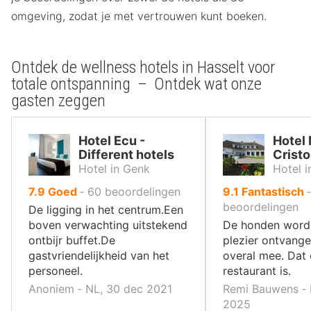
omgeving, zodat je met vertrouwen kunt boeken.
Ontdek de wellness hotels in Hasselt voor
totale ontspanning – Ontdek wat onze
gasten zeggen
Hotel Ecu -
Hotel
Different hotels
Cristo
Hotel in Genk
Hotel i
uit
uit
7.9
Goed
‐
60
beoordelingen
9.1
Fantastisch
10
10
beoordelingen
De ligging in het centrum.Een
,
,
boven verwachting uitstekend
De honden worde
ontbijr buffet.De
plezier ontvang
gastvriendelijkheid van het
overal mee. Dat 
personeel.
restaurant is.
Anoniem ‐ NL, 30 dec 2021
Remi Bauwens ‐ 
2025