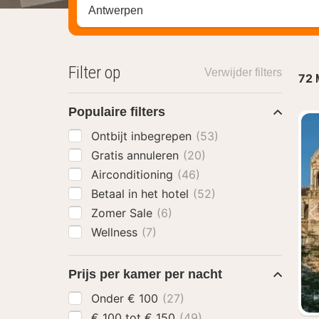
Zoek op hotel, regio of stad
Filter op
Verwijder filters
72
Populaire filters
Ontbijt inbegrepen
(53)
Gratis annuleren
(20)
Airconditioning
(46)
Betaal in het hotel
(52)
Zomer Sale
(6)
Wellness
(7)
Prijs per kamer per nacht
Onder € 100
(27)
€ 100 tot € 150
(49)