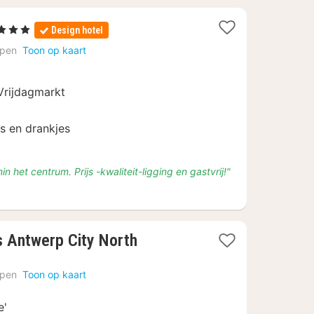
Sterren
Design hotel
chten
rpen
Toon op kaart
naf
15
 Vrijdagmarkt
ks en drankjes
n het centrum. Prijs -kwaliteit-ligging en gastvrij!"
4
s Antwerp City North
nachten
vanaf
rpen
Toon op kaart
€
89
e'