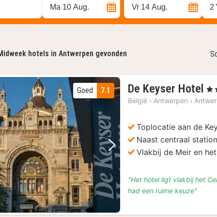
Ma 10 Aug.
Vr 14 Aug.
2
Midweek hotels in Antwerpen gevonden
So
4
De Keyser Hotel
, 4 
Goed
7.1
na
België
›
Antwerpen
›
Antwe
va
€
Toplocatie aan de Key
8
Naast centraal statio
Vorige foto
Volgende foto
Vlakbij de Meir en he
"Het hotel ligt vlakbij het 
had een ruime keuze"