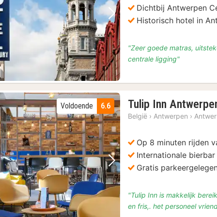
Dichtbij Antwerpen C
Vorige foto
Volgende foto
Historisch hotel in A
"Zeer goede matras, uitstek
centrale ligging"
Tulip Inn Antwerpe
Voldoende
6.6
België
›
Antwerpen
›
Antwe
Op 8 minuten rijden 
Internationale bierbar
Vorige foto
Volgende foto
Gratis parkeergelege
"Tulip Inn is makkelijk ber
en fris,. het personeel vriend