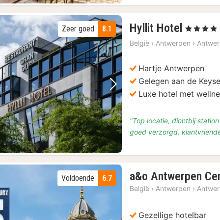
4
Hyllit Hotel
Zeer goed
8.1
, 4 Sterren
nachte
België
›
Antwerpen
›
Antwe
vanaf
€
Hartje Antwerpen
139,50
Gelegen aan de Keyse
Vorige foto
Volgende foto
Luxe hotel met welln
"Top locatie, dichtbij stati
goed verzorgd. klantvriendel
a&o Antwerpen Cen
Voldoende
6.7
België
›
Antwerpen
›
Antwe
Gezellige hotelbar