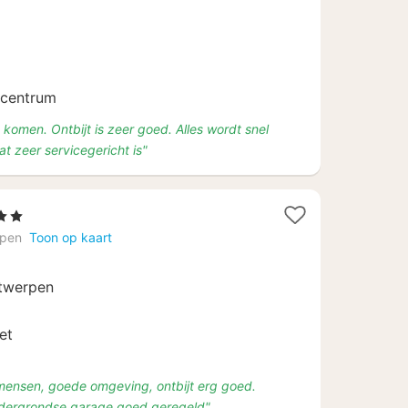
124
 centrum
e komen. Ontbijt is zeer goed. Alles wordt snel
t zeer servicegericht is"
rren
hten
rpen
Toon op kaart
af
ntwerpen
,50
et
 mensen, goede omgeving, ontbijt erg goed.
dergrondse garage goed geregeld"