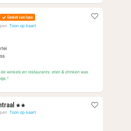
Geniet van luxe
n
rpen
Toon op kaart
rlei
ess
on de winkels en restaurants. eten & drinken was
ijk."
4
traal
, 2 Sterren
nachten
rpen
Toon op kaart
vanaf
€