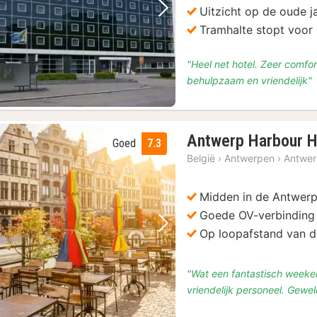
Uitzicht op de oude 
Vorige foto
Volgende foto
Tramhalte stopt voor
"Heel net hotel. Zeer comfo
behulpzaam en vriendelijk"
Antwerp Harbour H
Goed
7.3
België
›
Antwerpen
›
Antwe
Midden in de Antwer
Goede OV-verbinding 
sbrouwerij De Koninck
(51)
Vorige foto
Volgende foto
Op loopafstand van de
punten
(51)
IN ANTWERPEN
(50)
"Wat een fantastisch weeke
vriendelijk personeel. Gewe