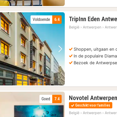
TripInn Eden Antw
Voldoende
6.4
België
›
Antwerpen
›
Antwe
Shoppen, uitgaan en c
Vorige foto
Volgende foto
In de populaire Diama
Bezoek de Antwerps
Novotel Antwerpe
Goed
7.4
Geschikt voor families
België
›
Antwerpen
›
Antwe