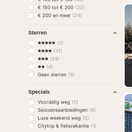
€ 150 tot € 200
(32)
€ 200 en meer
(24)
Sterren
5 Sterren
(2)
4 Sterren
(31)
3 Sterren
(29)
2 Sterren
(4)
Geen sterren
(5)
Specials
Voordelig weg
(5)
Seizoensaanbiedingen
(6)
Luxe weekend weg
(5)
Citytrip & fietsvakantie
(1)