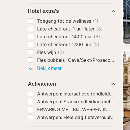
Hotel extra's
Toegang tot de wellness
(1)
Late check-out, 1 uur later
(8)
Late check-out 14:00 uur
(8)
Late check-out 17:00 uur
(2)
Fles wijn
(2)
Fles bubbels (Cava/Sekt/Prosecco)
(4)
Hotel
Bekijk meer
extra's
Activiteiten
Antwerpen: Interactieve rondleiding Stad
Antwerpen: Stadsrondleiding met hoogte
ERVARING MET BIJLWERPEN 
Antwerpen: Hele dag fietsverhuur
(50)