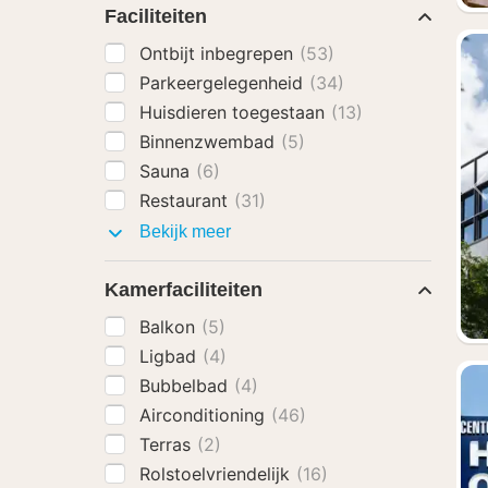
Faciliteiten
Ontbijt inbegrepen
(53)
Parkeergelegenheid
(34)
Huisdieren toegestaan
(13)
Binnenzwembad
(5)
Sauna
(6)
Restaurant
(31)
Faciliteiten
Bekijk meer
Kamerfaciliteiten
Balkon
(5)
Ligbad
(4)
Bubbelbad
(4)
Airconditioning
(46)
Terras
(2)
Rolstoelvriendelijk
(16)