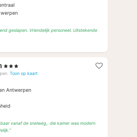
92,46
entraal
ntwerpen
end geslapen. Vriendelijk personeel. Uitstekende
4
n
, 3 Sterren
nachten
rpen
Toon op kaart
vanaf
€
van Antwerpen
94
nheid
eikbaar vanaf de snelweg,. die kamer was modern
elijk."