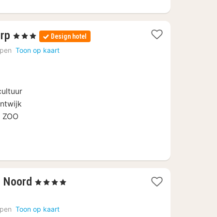
4
erp
, 3 Sterren
Design hotel
nachten
rpen
Toon op kaart
vanaf
€
89
ultuur
ntwijk
e ZOO
4
n Noord
, 4 Sterren
nachten
vanaf
rpen
Toon op kaart
€