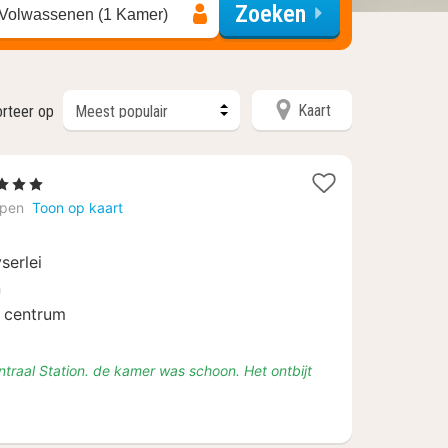
Zoeken
 Volwassenen (1 Kamer)
Kaart
rteer op
Sterren
chten
rpen
Toon op kaart
naf
serlei
9
n
t centrum
Centraal Station. de kamer was schoon. Het ontbijt