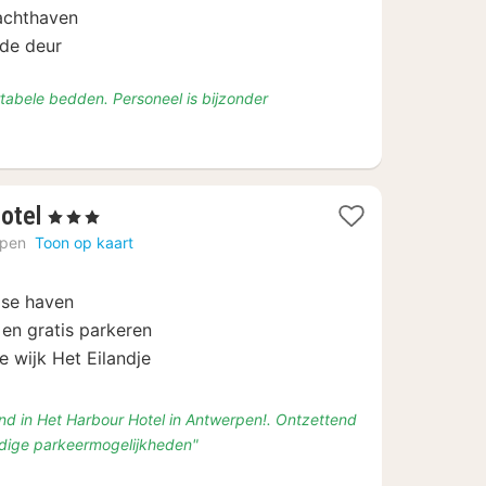
jachthaven
 de deur
rtabele bedden. Personeel is bijzonder
4
otel
, 3 Sterren
nachten
rpen
Toon op kaart
vanaf
€
pse haven
100
en gratis parkeren
 wijk Het Eilandje
nd in Het Harbour Hotel in Antwerpen!. Ontzettend
ldige parkeermogelijkheden"