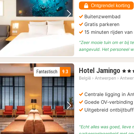
Ontgrendel korting
Buitenzwembad
Vorige foto
Volgende foto
Gratis parkeren
15 minuten rijden van
"Zeer mooie tuin om er bij t
aangevuld. Het personeel wa
4
Hotel Jamingo
, 4 Ste
Fantastisch
9.3
nac
België
›
Antwerpen
›
Antwe
van
€
Centrale ligging in A
115
Goede OV-verbinding
Vorige foto
Volgende foto
Uitgebreid ontbijtbuff
"Echt alles was goed, lieve
parkeergelegenheid met on