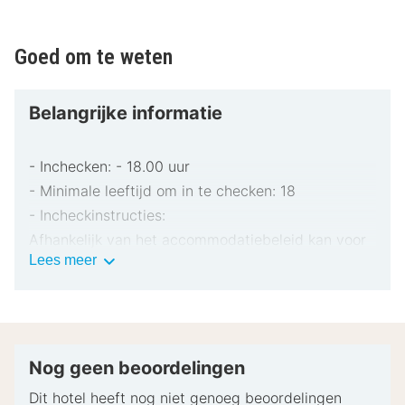
Goed om te weten
Belangrijke informatie
- Inchecken: - 18.00 uur
- Minimale leeftijd om in te checken: 18
- Incheckinstructies:
Afhankelijk van het accommodatiebeleid kan voor
Belangrijke
Lees meer
extra personen een toeslag in rekening worden
informatie
gebracht.
Bij het inchecken dien je mogelijk een erkend
identiteitsbewijs met foto en een creditcard,
pinpas of borgsom in contanten te verstrekken
Nog geen beoordelingen
voor incidentele kosten.
Dit hotel heeft nog niet genoeg beoordelingen