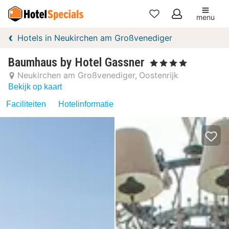
menu
Mijn
Hotels in Neukirchen am Großvenediger
favorieten
Baumhaus by Hotel Gassner
, 4 Sterren
Neukirchen am Großvenediger
Oostenrijk
Bekijk op kaart
Faciliteiten
Hotelinformatie