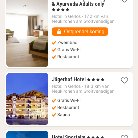
1
& Ayurveda Adults only
nacht
, 4 Sterren
vanaf
Hotel in
Gerlos
·
17.2 km van
€
Neukirchen am Großvenediger
405,78
Ontgrendel korting
Zwembad
Gratis Wi-Fi
Restaurant
1
Jägerhof Hotel
, 4 Sterren
nacht
Hotel in
Gerlos
·
18.3 km van
vanaf
Neukirchen am Großvenediger
€
Gratis Wi-Fi
198,57
Restaurant
Sauna
1
Hotel Sportalm
, 4 Sterren