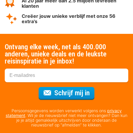
Al 20 jaar meer dan 2.5 miljoen tevreden
klanten
Creëer jouw unieke verblijf met onze 56
extra's
Ontvang elke week, net als 400.000
anderen, unieke deals en de leukste
reisinspiratie in je inbox!
Voor de nieuws
Schrijf mij in
Persoonsgegevens worden verwerkt volgens ons
privacy
statement
. Wil je de nieuwsbrief niet meer ontvangen? Dan kun
je je altijd gemakkelijk uitschrijven door onderaan de
nieuwsbrief op “afmelden” te klikken.