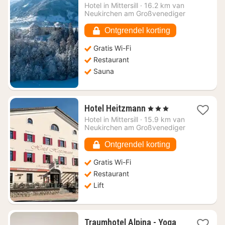
vanaf
Hotel in
Mittersill
·
16.2 km van
€
Neukirchen am Großvenediger
286,97
Ontgrendel korting
Gratis Wi-Fi
Restaurant
Sauna
1
Hotel Heitzmann
, 3 Sterren
nacht
Hotel in
Mittersill
·
15.9 km van
vanaf
Neukirchen am Großvenediger
€
178,20
Ontgrendel korting
Gratis Wi-Fi
Restaurant
Lift
Traumhotel Alpina - Yoga