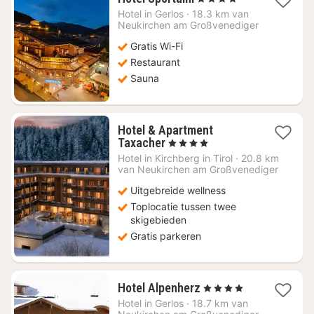
nacht
Hotel in
Gerlos
·
18.3 km van
vanaf
Neukirchen am Großvenediger
€
Gratis Wi-Fi
180,91
Restaurant
Sauna
Hotel & Apartment
1
Taxacher
, 4 Sterren
nacht
Hotel in
Kirchberg in Tirol
·
20.8 km
vanaf
van Neukirchen am Großvenediger
€
Uitgebreide wellness
160
Toplocatie tussen twee
skigebieden
Gratis parkeren
1
Hotel Alpenherz
, 4 Sterren
nacht
Hotel in
Gerlos
·
18.7 km van
vanaf