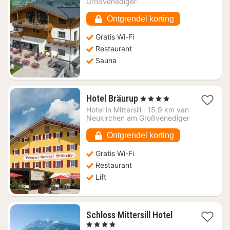
€
Großvenediger
168,07
Ontgrendel korting
Gratis Wi-Fi
Restaurant
Sauna
1
Hotel Bräurup
, 4 Sterren
nacht
Hotel in
Mittersill
·
15.9 km van
vanaf
Neukirchen am Großvenediger
€
208,43
Ontgrendel korting
Gratis Wi-Fi
Restaurant
Lift
1
Schloss Mittersill Hotel
nacht
, 4 Sterren