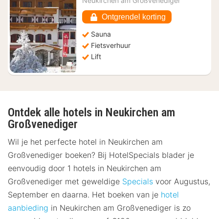
Neukirchen am Großvenediger
€
138,60
Ontgrendel korting
Sauna
Fietsverhuur
Lift
Ontdek alle hotels in Neukirchen am
Großvenediger
Wil je het perfecte hotel in Neukirchen am
Großvenediger boeken? Bij HotelSpecials blader je
eenvoudig door 1 hotels in Neukirchen am
Großvenediger met geweldige
Specials
voor Augustus,
September en daarna. Het boeken van je
hotel
aanbieding
in Neukirchen am Großvenediger is zo