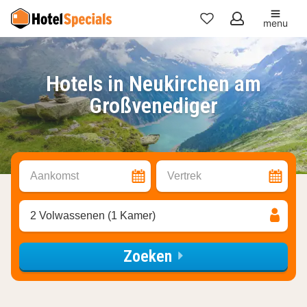
menu
Mijn
favorieten
Hotels in Neukirchen am
Großvenediger
Aankomst
Vertrek
2 Volwassenen (1 Kamer)
Zoeken