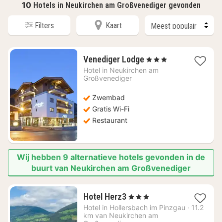
10
Hotels in Neukirchen am Großvenediger gevonden
Filters
Kaart
1
Venediger Lodge
, 3 Sterren
nacht
Hotel in
Neukirchen am
vanaf
Großvenediger
€
185,75
Zwembad
Gratis Wi-Fi
Restaurant
Wij hebben 9 alternatieve hotels gevonden in de
buurt van Neukirchen am Großvenediger
1
Hotel Herz3
, 3 Sterren
nacht
Hotel in
Hollersbach im Pinzgau
·
11.2
vanaf
km van Neukirchen am