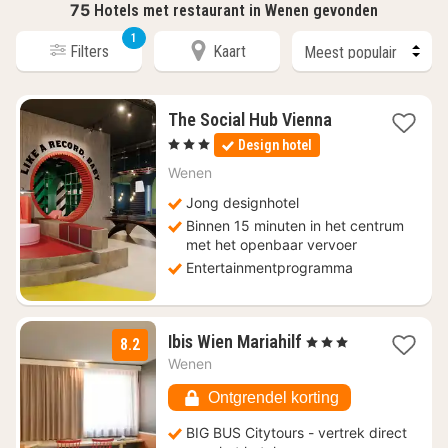
75
Hotels met restaurant in Wenen gevonden
1
Filters
Kaart
1
The Social Hub Vienna
nacht
, 3 Sterren
Design hotel
vanaf
€
Wenen
83,99
Jong designhotel
Binnen 15 minuten in het centrum
met het openbaar vervoer
Entertainmentprogramma
2
Ibis Wien Mariahilf
, 3 Sterren
8.2
nachten
Wenen
vanaf
€
Ontgrendel korting
67,20
BIG BUS Citytours - vertrek direct