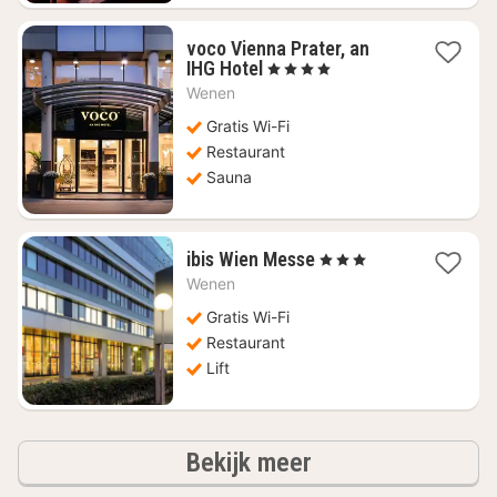
voco Vienna Prater, an
1
IHG Hotel
, 4 Sterren
nacht
Wenen
vanaf
€
Gratis Wi-Fi
67,04
Restaurant
Sauna
1
ibis Wien Messe
, 3 Sterren
nacht
Wenen
vanaf
€
Gratis Wi-Fi
57,39
Restaurant
Lift
hotels
Bekijk meer