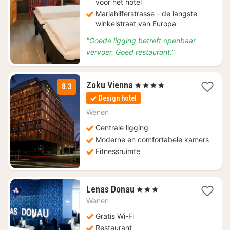
voor het hotel
Mariahilferstrasse - de langste
winkelstraat van Europa
"Goede ligging betreft openbaar
vervoer. Goed restaurant."
1
Zoku Vienna
, 4 Sterren
8.3
nacht
Design hotel
vanaf
€
Wenen
91,67
Centrale ligging
Moderne en comfortabele kamers
Fitnessruimte
1
Lenas Donau
, 3 Sterren
nacht
Wenen
vanaf
€
Gratis Wi-Fi
33,30
Restaurant