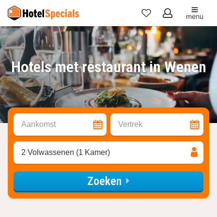
menu
Mijn
favorieten
Hotels met restaurant in Wenen
Aankomst
Vertrek
2 Volwassenen (1 Kamer)
Zoeken