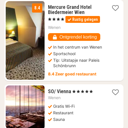
Mercure Grand Hotel
8.4
1
Biedermeier Wien
nacht
, 4 Sterren
Rustig gelegen
vanaf
€
Wenen
178
Ontgrendel korting
In het centrum van Wenen
Sportschool
Tip: Uitstapje naar Paleis
Schönbrunn
8.4 Zeer goed restaurant
1
SO/ Vienna
, 5 Sterren
nacht
Wenen
vanaf
€
Gratis Wi-Fi
156,52
Restaurant
Sauna