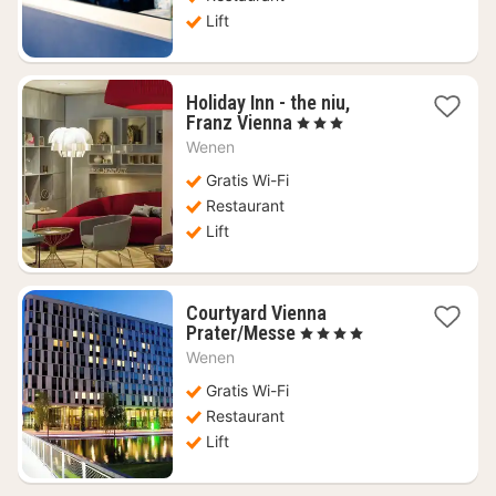
Lift
Holiday Inn - the niu,
1
Franz Vienna
, 3 Sterren
nacht
Wenen
vanaf
€
Gratis Wi-Fi
63,69
Restaurant
Lift
Courtyard Vienna
1
Prater/Messe
, 4 Sterren
nacht
Wenen
vanaf
€
Gratis Wi-Fi
61,74
Restaurant
Lift