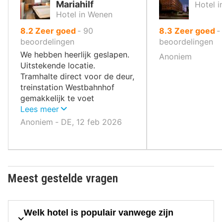
Mariahilf
Hotel 
Hotel in Wenen
uit
uit
8.2
Zeer goed
‐
90
8.3
Zeer goed
10
10
beoordelingen
beoordelingen
,
,
We hebben heerlijk geslapen.
Anoniem
Uitstekende locatie.
Tramhalte direct voor de deur,
treinstation Westbahnhof
gemakkelijk te voet
bereikbaar.
Lees meer
Anoniem ‐ DE, 12 feb 2026
Meest gestelde vragen
Welk hotel is populair vanwege zijn