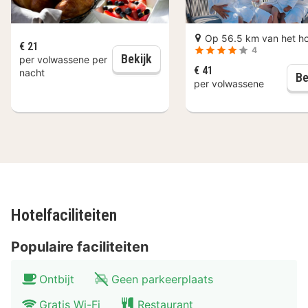
romantische wandelingen langs de Donau of ga
winkelen in de langste winkelstraat van Wenen, de
Op 56.5 km van het ho
€ 21
Simmeringsstraße. De prachtige stad Wenen zal je
4
Dagelijks ontbijt
Bekijk
per volwassene per
inspireren met zijn prachtige straten en gebouwen. Mis
€ 41
nacht
Be
per volwassene
de beroemde Sachertorte niet!
Hotelfaciliteiten
Populaire faciliteiten
Ontbijt
Geen parkeerplaats
Gratis Wi-Fi
Restaurant