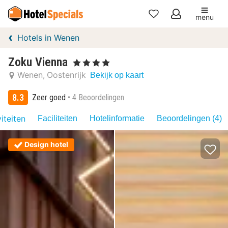
menu
Mijn
Hotels in Wenen
favorieten
Zoku Vienna
, 4 Sterren
Wenen
Oostenrijk
Bekijk op kaart
8.3
Zeer goed
4 Beoordelingen
iteiten
Faciliteiten
Hotelinformatie
Beoordelingen (4)
Design hotel