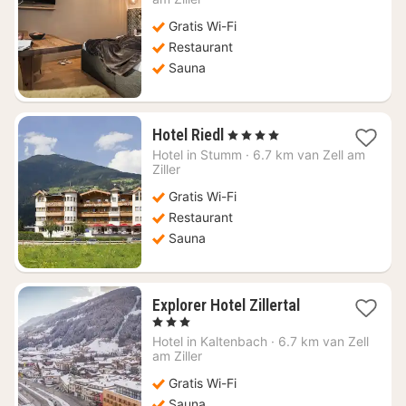
€
Gratis Wi-Fi
98,61
Restaurant
Sauna
1
Hotel Riedl
, 4 Sterren
nacht
Hotel in
Stumm
·
6.7 km van Zell am
vanaf
Ziller
€
Gratis Wi-Fi
139,45
Restaurant
Sauna
1
Explorer Hotel Zillertal
nacht
, 3 Sterren
vanaf
Hotel in
Kaltenbach
·
6.7 km van Zell
€
am Ziller
142,80
Gratis Wi-Fi
Sauna