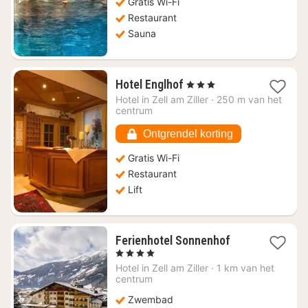
Gratis Wi-Fi
Restaurant
Sauna
1
Hotel Englhof
, 3 Sterren
nacht
Hotel in
Zell am Ziller
·
250 m van het
vanaf
centrum
€
155,45
Ontgrendel korting
Gratis Wi-Fi
Restaurant
Lift
1
Ferienhotel Sonnenhof
nacht
, 4 Sterren
vanaf
Hotel in
Zell am Ziller
·
1 km van het
€
centrum
307,86
Zwembad