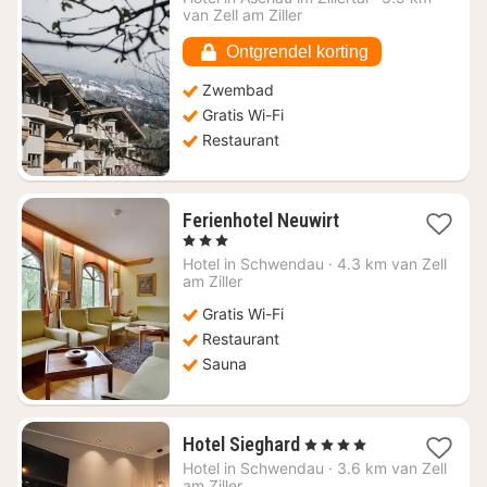
vanaf
van Zell am Ziller
€
199,45
Ontgrendel korting
Zwembad
Gratis Wi-Fi
Restaurant
1
Ferienhotel Neuwirt
nacht
, 3 Sterren
vanaf
Hotel in
Schwendau
·
4.3 km van Zell
€
am Ziller
166,32
Gratis Wi-Fi
Restaurant
Sauna
1
Hotel Sieghard
, 4 Sterren
nacht
Hotel in
Schwendau
·
3.6 km van Zell
vanaf
am Ziller