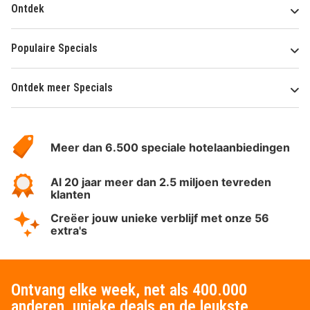
Ontdek
Populaire Specials
Ontdek meer Specials
Over
HotelSpecials
Meer dan 6.500 speciale hotelaanbiedingen
Al 20 jaar meer dan 2.5 miljoen tevreden
klanten
Creëer jouw unieke verblijf met onze 56
extra's
Ontvang elke week, net als 400.000
anderen, unieke deals en de leukste