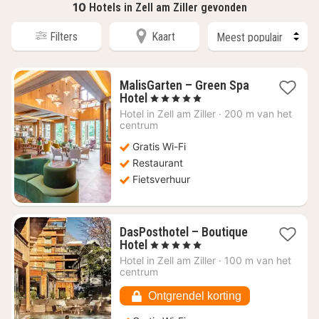
10
Hotels in Zell am Ziller gevonden
Filters
Kaart
MalisGarten – Green Spa
1
Hotel
, 5 Sterren
nacht
Hotel in
Zell am Ziller
·
200 m van het
vanaf
centrum
€
Gratis Wi-Fi
203,72
Restaurant
Fietsverhuur
DasPosthotel – Boutique
1
Hotel
, 5 Sterren
nacht
Hotel in
Zell am Ziller
·
100 m van het
vanaf
centrum
€
351,82
Ontgrendel korting