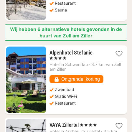
Restaurant
Sauna
Wij hebben 6 alternatieve hotels gevonden in de
buurt van Zell am Ziller
1
Alpenhotel Stefanie
nacht
, 4 Sterren
vanaf
Hotel in
Schwendau
·
3.7 km van Zell
€
am Ziller
110
Ontgrendel korting
Zwembad
Gratis Wi-Fi
Restaurant
1
VAYA Zillertal
, 4 Sterren
nacht
Hotel in
Aschau im Zillertal
·
3.5 km