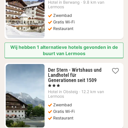
nacht
Hotel in
Berwang
·
9.8 km van
vanaf
Lermoos
€
Zwembad
393,94
Gratis Wi-Fi
Restaurant
Wij hebben 1 alternatieve hotels gevonden in de
buurt van Lermoos
Der Stern - Wirtshaus und
Landhotel für
1
Generationen seit 1509
nacht
, 3 Sterren
vanaf
Hotel in
Obsteig
·
12.2 km van
€
Lermoos
245,45
Zwembad
Gratis Wi-Fi
Restaurant