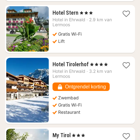
1
Hotel Stern
, 3 Sterren
nacht
Hotel in
Ehrwald
·
2.9 km van
vanaf
Lermoos
€
Gratis Wi-Fi
186,09
Lift
1
Hotel Tirolerhof
, 4 Sterren
nacht
Hotel in
Ehrwald
·
3.2 km van
vanaf
Lermoos
€
252,82
Ontgrendel korting
Zwembad
Gratis Wi-Fi
Restaurant
1
My Tirol
, 3 Sterren