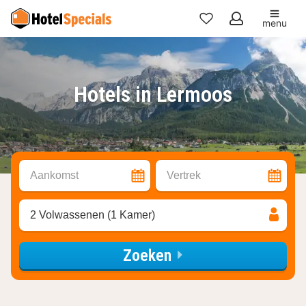
menu
Mijn
favorieten
Hotels in Lermoos
Aankomst
Vertrek
2 Volwassenen (1 Kamer)
Zoeken