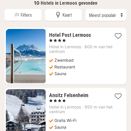
10
Hotels in Lermoos gevonden
Filters
Kaart
1
Hotel Post Lermoos
nacht
, 4 Sterren
vanaf
Hotel in
Lermoos
·
800 m van het
€
centrum
492,73
Zwembad
Restaurant
Sauna
1
Ansitz Felsenheim
nacht
, 4 Sterren
vanaf
Hotel in
Lermoos
·
950 m van het
€
centrum
210
Gratis Wi-Fi
Sauna