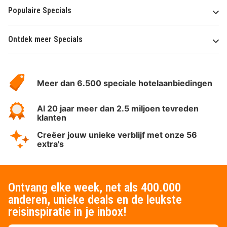
Populaire Specials
Ontdek meer Specials
Over
HotelSpecials
Meer dan 6.500 speciale hotelaanbiedingen
Al 20 jaar meer dan 2.5 miljoen tevreden
klanten
Creëer jouw unieke verblijf met onze 56
extra's
Ontvang elke week, net als 400.000
anderen, unieke deals en de leukste
reisinspiratie in je inbox!