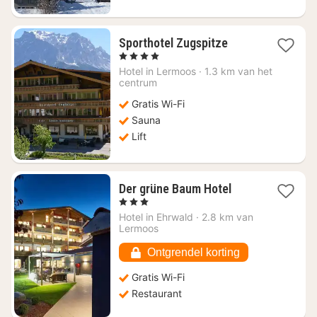
1
Sporthotel Zugspitze
nacht
, 4 Sterren
vanaf
Hotel in
Lermoos
·
1.3 km van het
€
centrum
154,55
Gratis Wi-Fi
Sauna
Lift
1
Der grüne Baum Hotel
nacht
, 3 Sterren
vanaf
Hotel in
Ehrwald
·
2.8 km van
€
Lermoos
199,58
Ontgrendel korting
Gratis Wi-Fi
Restaurant