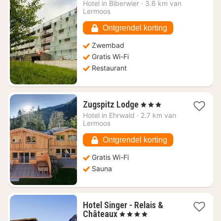
nacht
Hotel in
Biberwier
·
3.6 km van
vanaf
Lermoos
€
112,50
Ontgrendel korting
Zwembad
Gratis Wi-Fi
Restaurant
1
Zugspitz Lodge
, 3 Sterren
nacht
Hotel in
Ehrwald
·
2.7 km van
vanaf
Lermoos
€
175
Ontgrendel korting
Gratis Wi-Fi
Sauna
Hotel Singer - Relais &
1
Châteaux
, 4 Sterren