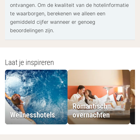
ontvangen. Om de kwaliteit van de hotelinformatie
te waarborgen, berekenen we alleen een
gemiddeld cijfer wanneer er genoeg
beoordelingen zijn.
Laat je inspireren
Romantisch
Wellnesshotels
overnachten
L