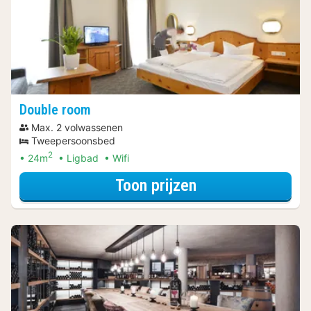
Double room
Max. 2 volwassenen
Tweepersoonsbed
2
24m
Ligbad
Wifi
voor Double roo
Toon prijzen