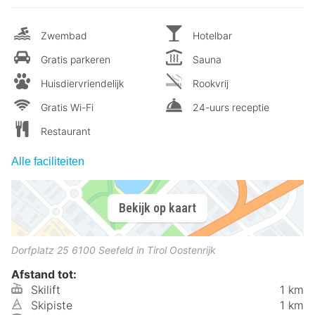
Zwembad
Hotelbar
Gratis parkeren
Sauna
Huisdiervriendelijk
Rookvrij
Gratis Wi-Fi
24-uurs receptie
Restaurant
Alle faciliteiten
Bekijk op kaart
Dorfplatz 25
6100
Seefeld in Tirol
Oostenrijk
Afstand tot:
Skilift
1 km
Skipiste
1 km