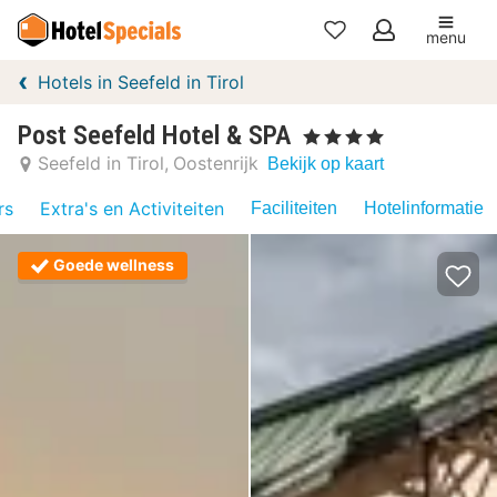
menu
Mijn
Hotels in Seefeld in Tirol
favorieten
Post Seefeld Hotel & SPA
, 4 Sterren
Seefeld in Tirol
Oostenrijk
Bekijk op kaart
rs
Extra's en Activiteiten
Faciliteiten
Hotelinformatie
Goede wellness