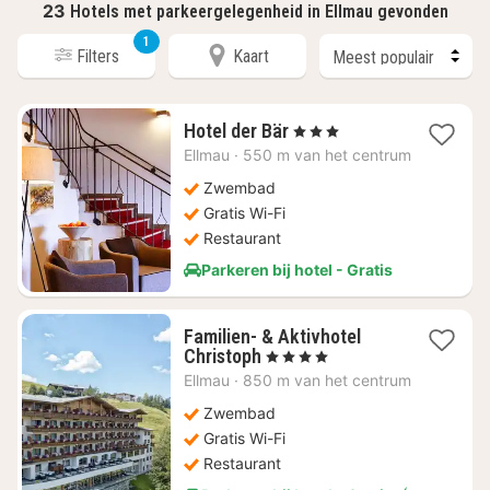
23
Hotels met parkeergelegenheid in Ellmau gevonden
1
Filters
Kaart
1
Hotel der Bär
, 3 Sterren
nacht
Ellmau
·
550 m van het centrum
vanaf
€
Zwembad
385,78
Gratis Wi-Fi
Restaurant
Parkeren bij hotel - Gratis
Familien- & Aktivhotel
1
Christoph
, 4 Sterren
nacht
Ellmau
·
850 m van het centrum
vanaf
€
Zwembad
353,18
Gratis Wi-Fi
Restaurant