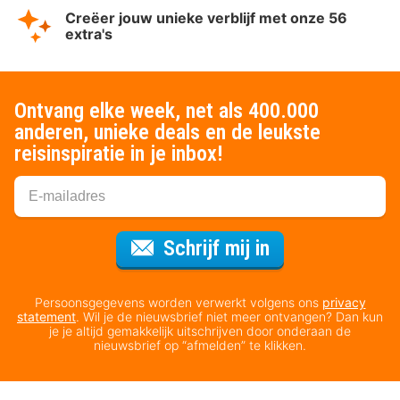
Creëer jouw unieke verblijf met onze 56
extra's
Ontvang elke week, net als 400.000
anderen, unieke deals en de leukste
reisinspiratie in je inbox!
Voor de nieuws
Schrijf mij in
Persoonsgegevens worden verwerkt volgens ons
privacy
statement
. Wil je de nieuwsbrief niet meer ontvangen? Dan kun
je je altijd gemakkelijk uitschrijven door onderaan de
nieuwsbrief op “afmelden” te klikken.