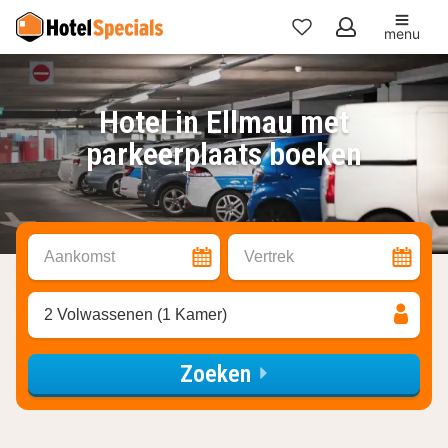
menu
Mijn
favorieten
Hotel in Ellmau met
parkeerplaats boeken
Aankomst
Vertrek
2 Volwassenen (1 Kamer)
Zoeken