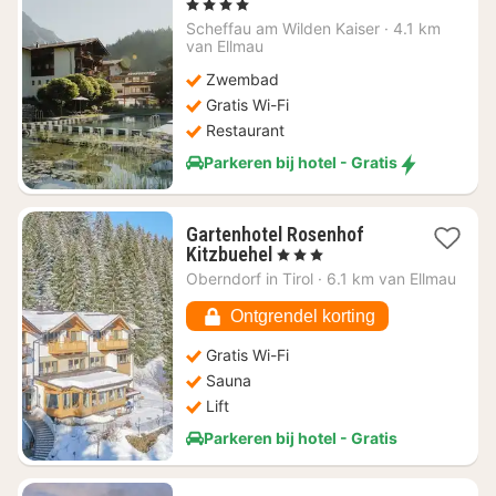
nacht
, 4 Sterren
vanaf
Scheffau am Wilden Kaiser
·
4.1 km
€
van Ellmau
435,04
Zwembad
Gratis Wi-Fi
Restaurant
Parkeren bij hotel - Gratis
Gartenhotel Rosenhof
1
Kitzbuehel
, 3 Sterren
nacht
Oberndorf in Tirol
·
6.1 km van Ellmau
vanaf
€
Ontgrendel korting
109,18
Gratis Wi-Fi
Sauna
Lift
Parkeren bij hotel - Gratis