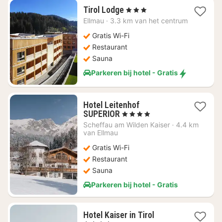
1
Tirol Lodge
, 3 Sterren
nacht
Ellmau
·
3.3 km van het centrum
vanaf
€
Gratis Wi-Fi
121,82
Restaurant
Sauna
Parkeren bij hotel - Gratis
Hotel Leitenhof
1
SUPERIOR
, 4 Sterren
nacht
Scheffau am Wilden Kaiser
·
4.4 km
vanaf
van Ellmau
€
Gratis Wi-Fi
280,97
Restaurant
Sauna
Parkeren bij hotel - Gratis
1
Hotel Kaiser in Tirol