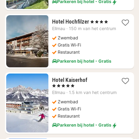
Parkeren bij hotel - Gratis
1
Hotel Hochfilzer
, 4 Sterren
nacht
Ellmau
·
150 m van het centrum
vanaf
€
Zwembad
225,82
Gratis Wi-Fi
Restaurant
Parkeren bij hotel - Gratis
1
Hotel Kaiserhof
nacht
, 5 Sterren
vanaf
Ellmau
·
1.5 km van het centrum
€
427,27
Zwembad
Gratis Wi-Fi
Restaurant
Parkeren bij hotel - Gratis