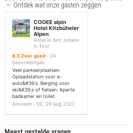
– Ontdek wat onze gasten zeggen
COOEE alpin
Hotel Kitzbüheler
Alpen
Hotel in Sint Johann
in Tirol
uit
8.5
Zeer goed
‐
24
10
beoordelingen
,
Veel parkeerplaatsen.
Oplaadstation voor e-
auto&#39;s. Berging voor
ski&#39;s of fietsen. Aparte
badkamer en toilet.
Anoniem ‐ DE, 26 aug 2022
Meest gestelde vragen