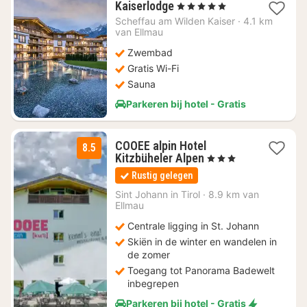
1
Kaiserlodge
, 5 Sterren
nacht
Scheffau am Wilden Kaiser
·
4.1 km
vanaf
van Ellmau
€
Zwembad
726,59
Gratis Wi-Fi
Sauna
Parkeren bij hotel - Gratis
COOEE alpin Hotel
8.5
1
Kitzbüheler Alpen
, 3 Sterren
nacht
Rustig gelegen
vanaf
€
Sint Johann in Tirol
·
8.9 km van
Ellmau
84,60
Centrale ligging in St. Johann
Skiën in de winter en wandelen in
de zomer
Toegang tot Panorama Badewelt
inbegrepen
Parkeren bij hotel - Gratis