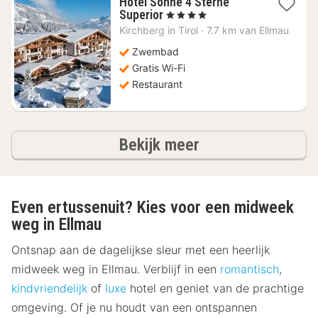
Hotel Sonne 4 Sterne
4
Superior
, 4 Sterren
nachten
Kirchberg in Tirol
·
7.7 km van Ellmau
vanaf
€
Zwembad
237,16
Gratis Wi-Fi
Restaurant
hotels
Bekijk meer
Even ertussenuit? Kies voor een midweek
weg in Ellmau
Ontsnap aan de dagelijkse sleur met een heerlijk
midweek weg in Ellmau. Verblijf in een
romantisch
,
kindvriendelijk
of
luxe
hotel en geniet van de prachtige
omgeving. Of je nu houdt van een ontspannen