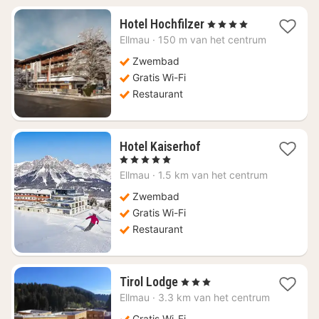
4
Hotel Hochfilzer
, 4 Sterren
nachten
Ellmau
·
150 m van het centrum
vanaf
€
Zwembad
323,11
Gratis Wi-Fi
Restaurant
4
Hotel Kaiserhof
nachten
, 5 Sterren
vanaf
Ellmau
·
1.5 km van het centrum
€
750
Zwembad
Gratis Wi-Fi
Restaurant
4
Tirol Lodge
, 3 Sterren
nachten
Ellmau
·
3.3 km van het centrum
vanaf
Gratis Wi-Fi