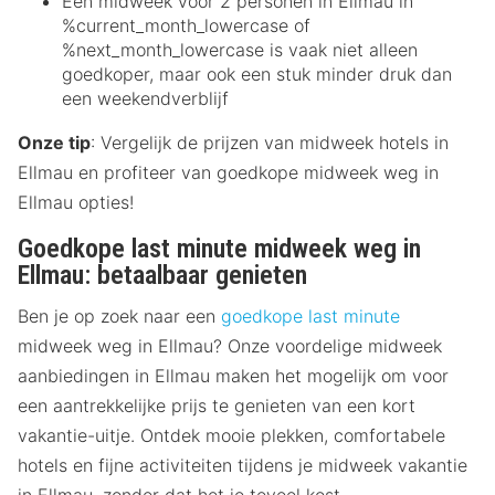
Een midweek voor 2 personen in Ellmau in
%current_month_lowercase of
%next_month_lowercase is vaak niet alleen
goedkoper, maar ook een stuk minder druk dan
een weekendverblijf
Onze tip
: Vergelijk de prijzen van midweek hotels in
Ellmau en profiteer van goedkope midweek weg in
Ellmau opties!
Goedkope last minute midweek weg in
Ellmau: betaalbaar genieten
Ben je op zoek naar een
goedkope last minute
midweek weg in Ellmau? Onze voordelige midweek
aanbiedingen in Ellmau maken het mogelijk om voor
een aantrekkelijke prijs te genieten van een kort
vakantie-uitje. Ontdek mooie plekken, comfortabele
hotels en fijne activiteiten tijdens je midweek vakantie
in Ellmau, zonder dat het je teveel kost.