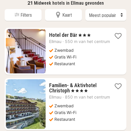
21
Midweek hotels in Ellmau gevonden
Filters
Kaart
4
Hotel der Bär
, 3 Sterren
nachten
Ellmau
·
550 m van het centrum
vanaf
€
Zwembad
388,65
Gratis Wi-Fi
Restaurant
Familien- & Aktivhotel
4
Christoph
, 4 Sterren
nachten
Ellmau
·
850 m van het centrum
vanaf
€
Zwembad
366,55
Gratis Wi-Fi
Restaurant