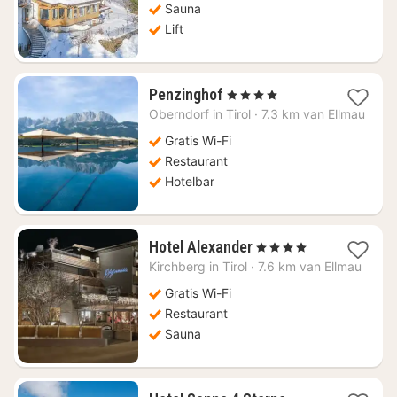
Sauna
Lift
4
Penzinghof
, 4 Sterren
nachten
Oberndorf in Tirol
·
7.3 km van Ellmau
vanaf
€
Gratis Wi-Fi
337,16
Restaurant
Hotelbar
4
Hotel Alexander
, 4 Sterren
nachten
Kirchberg in Tirol
·
7.6 km van Ellmau
vanaf
€
Gratis Wi-Fi
158,50
Restaurant
Sauna