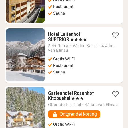
€
168,75
Restaurant
Sauna
Hotel Leitenhof
4
SUPERIOR
, 4 Sterren
nachten
Scheffau am Wilden Kaiser
·
4.4 km
vanaf
van Ellmau
€
Gratis Wi-Fi
307,08
Restaurant
Sauna
Gartenhotel Rosenhof
4
Kitzbuehel
, 3 Sterren
nachten
Oberndorf in Tirol
·
6.1 km van Ellmau
vanaf
€
Ontgrendel korting
117,27
Gratis Wi-Fi