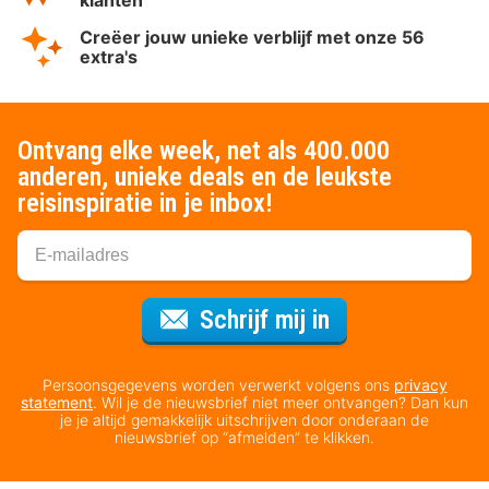
Creëer jouw unieke verblijf met onze 56
extra's
Ontvang elke week, net als 400.000
anderen, unieke deals en de leukste
reisinspiratie in je inbox!
Voor de nieuws
Schrijf mij in
Persoonsgegevens worden verwerkt volgens ons
privacy
statement
. Wil je de nieuwsbrief niet meer ontvangen? Dan kun
je je altijd gemakkelijk uitschrijven door onderaan de
nieuwsbrief op “afmelden” te klikken.