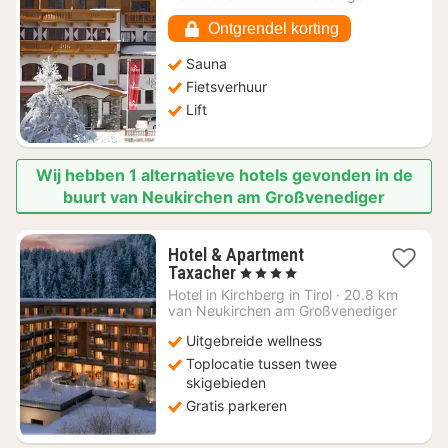
€
138,60
Ontgrendel korting
Sauna
Fietsverhuur
Lift
Wij hebben 1 alternatieve hotels gevonden in de
buurt van Neukirchen am Großvenediger
Hotel & Apartment
1
Taxacher
, 4 Sterren
nacht
Hotel in
Kirchberg in Tirol
·
20.8 km
vanaf
van Neukirchen am Großvenediger
€
Uitgebreide wellness
160
Toplocatie tussen twee
skigebieden
Gratis parkeren