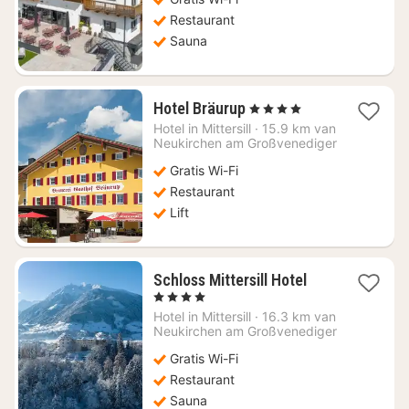
Restaurant
Sauna
1
Hotel Bräurup
, 4 Sterren
nacht
Hotel in
Mittersill
·
15.9 km van
vanaf
Neukirchen am Großvenediger
€
Gratis Wi-Fi
145,03
Restaurant
Lift
1
Schloss Mittersill Hotel
nacht
, 4 Sterren
vanaf
Hotel in
Mittersill
·
16.3 km van
€
Neukirchen am Großvenediger
286,97
Gratis Wi-Fi
Restaurant
Sauna