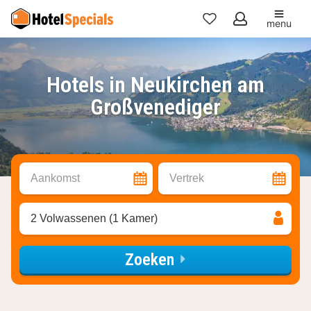
menu
Mijn
favorieten
Hotels in Neukirchen am
Großvenediger
Aankomst
Vertrek
2 Volwassenen (1 Kamer)
Zoeken