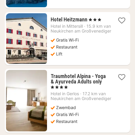
1
Hotel Heitzmann
, 3 Sterren
nacht
Hotel in
Mittersill
·
15.9 km van
vanaf
Neukirchen am Großvenediger
€
Gratis Wi-Fi
178,20
Restaurant
Lift
Traumhotel Alpina - Yoga
1
& Ayurveda Adults only
nacht
, 4 Sterren
vanaf
Hotel in
Gerlos
·
17.2 km van
€
Neukirchen am Großvenediger
405,78
Zwembad
Gratis Wi-Fi
Restaurant