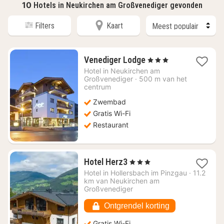
10
Hotels in Neukirchen am Großvenediger gevonden
Filters
Kaart
1
Venediger Lodge
, 3 Sterren
nacht
Hotel in
Neukirchen am
vanaf
Großvenediger
·
500 m van het
€
centrum
185,75
Zwembad
Gratis Wi-Fi
Restaurant
1
Hotel Herz3
, 3 Sterren
nacht
Hotel in
Hollersbach im Pinzgau
·
11.2
vanaf
km van Neukirchen am
€
Großvenediger
168,07
Ontgrendel korting
Gratis Wi-Fi