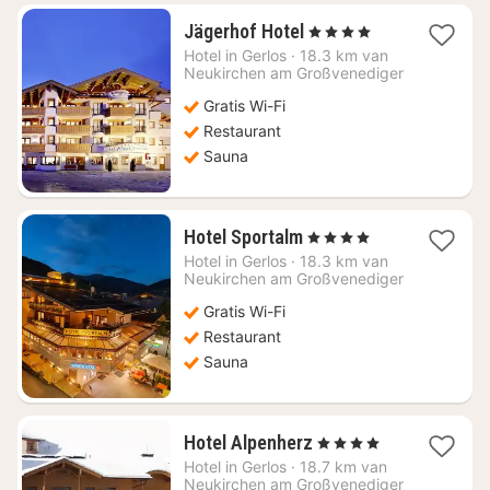
1
Jägerhof Hotel
, 4 Sterren
nacht
Hotel in
Gerlos
·
18.3 km van
vanaf
Neukirchen am Großvenediger
€
Gratis Wi-Fi
198,57
Restaurant
Sauna
1
Hotel Sportalm
, 4 Sterren
nacht
Hotel in
Gerlos
·
18.3 km van
vanaf
Neukirchen am Großvenediger
€
Gratis Wi-Fi
180,91
Restaurant
Sauna
1
Hotel Alpenherz
, 4 Sterren
nacht
Hotel in
Gerlos
·
18.7 km van
vanaf
Neukirchen am Großvenediger