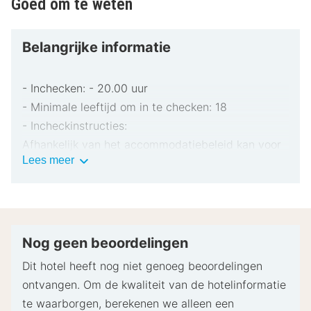
Goed om te weten
Belangrijke informatie
- Inchecken: - 20.00 uur
- Minimale leeftijd om in te checken: 18
- Incheckinstructies:
Afhankelijk van het accommodatiebeleid kan voor
Belangrijke
Lees meer
extra personen een toeslag in rekening worden
informatie
gebracht.
Bij het inchecken dien je mogelijk een erkend
identiteitsbewijs met foto en een creditcard,
pinpas of borgsom in contanten te verstrekken
Nog geen beoordelingen
voor incidentele kosten.
Dit hotel heeft nog niet genoeg beoordelingen
Speciale verzoeken worden onder voorbehoud van
ontvangen. Om de kwaliteit van de hotelinformatie
beschikbaarheid bij het inchecken ingewilligd.
te waarborgen, berekenen we alleen een