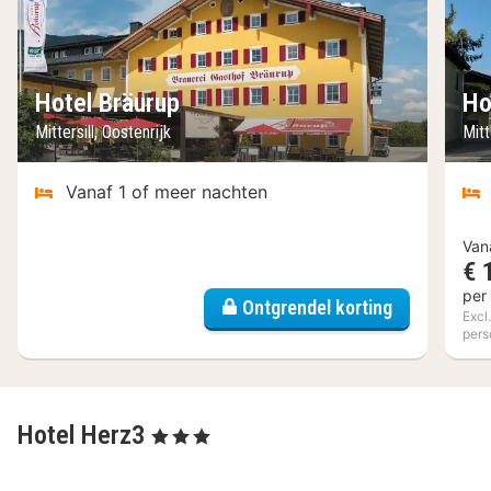
Hotel Bräurup
Ho
Mittersill, Oostenrijk
Mitt
Vanaf 1 of meer nachten
Van
€ 
per
Ontgrendel korting
Excl
pers
Hotel Herz3
, 3 Sterren