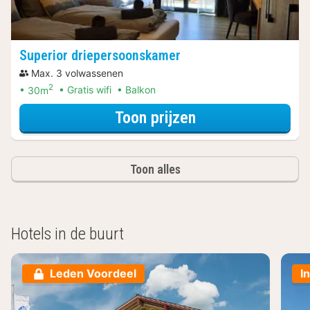
Superior driepersoonskamer
Max. 3 volwassenen
2
30m
Gratis wifi
Balkon
voor Superior dr
Toon prijzen
Toon alles
Hotels in de buurt
Leden Voordeel
I