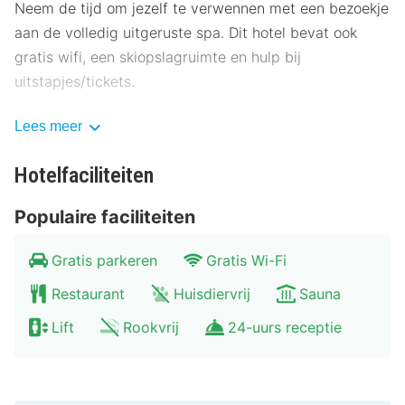
Neem de tijd om jezelf te verwennen met een bezoekje
aan de volledig uitgeruste spa. Dit hotel bevat ook
gratis wifi, een skiopslagruimte en hulp bij
uitstapjes/tickets.
Stil je honger bij Restaurant Herz3, een restaurant met
Lees meer
een bar/lounge. In de koffiebar/het café kun je ook
dineren. Dagelijks kun je van 08.00 uur tot 09.30 uur
Hotelfaciliteiten
genieten van een gratis ontbijtbuffet.
Populaire faciliteiten
Enkele van de voorzieningen zijn meertalig personeel,
een bagageopslagruimte en een lift. Ter plaatse heb je
Gratis parkeren
Gratis Wi-Fi
gratis parkeerplaatsen.
Restaurant
Huisdiervrij
Sauna
Trakteer jezelf op een nachtje in één van de 17 kamers
Lift
Rookvrij
24-uurs receptie
met vloerverwarming en een flatscreentelevisie. Alle
kamers hebben een balkon. Dankzij gratis wifi blijf je
online, terwijl de tv met kabelzenders zorgt voor het