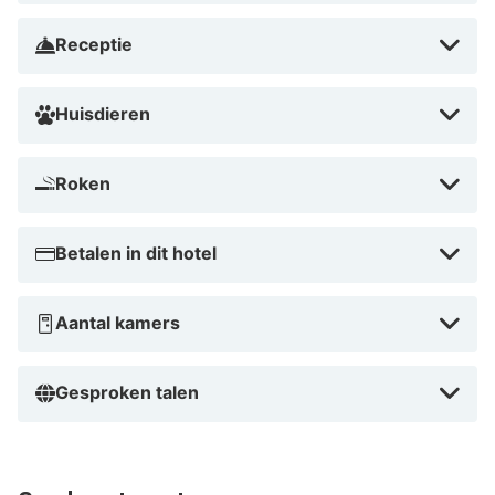
nationaal park, op 2 min. rijden van Kitzbüheler Alpen I
Panorama-skilift en op 9 min. van Wilkogel I-skilift. Dit
Receptie
hotel met een spa ligt op 7,9 km van Thurn Pass en op
10,1 km van Resterhöhe-skilift.
Huisdieren
Dicht bij Kitzbüheler Alpen I Panorama-skilift
Roken
Betalen in dit hotel
Aantal kamers
Gesproken talen