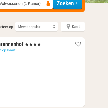
Zoeken
 Volwassenen (1 Kamer)
Kaart
rteer op
1
hrannenhof
, 4 Sterren
nacht
n op kaart
vanaf
€
127,05