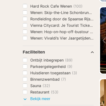
Hard Rock Cafe Wenen
(100)
Wenen: Skip-the-Line Schonbrunn Paleis 
Rondleiding door de Spaanse Rijschool i
Vienna Citycard: Je Tourist Ticket incl. K
Wenen: Hop-on-hop-off-bustour met een 
Wenen: Vivaldi’s Vier Jaargetijdenconcert 
Faciliteiten
Ontbijt inbegrepen
(89)
Parkeergelegenheid
(9)
Huisdieren toegestaan
(3)
Binnenzwembad
(7)
Sauna
(32)
Restaurant
(53)
Faciliteiten
Bekijk meer