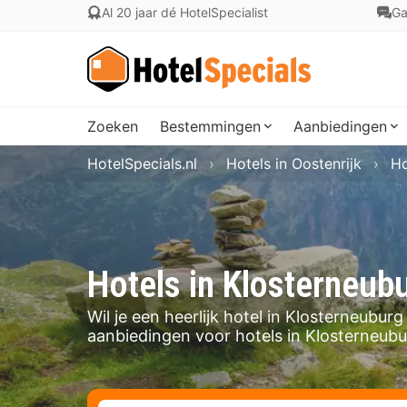
Al 20 jaar dé HotelSpecialist
Ga
Zoeken
Bestemmingen
Aanbiedingen
HotelSpecials.nl
Hotels in Oostenrijk
Ho
Hotels in Klosterneub
Wil je een heerlijk hotel in Klosterneubu
aanbiedingen voor hotels in Klosterneubu