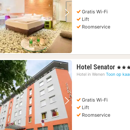
Gratis Wi-Fi
Vorige foto
Volgende foto
Lift
Roomservice
1
Hotel Senator
, 4 Ster
nach
Hotel in
Wenen
Toon op kaa
vana
€
49,0
Gratis Wi-Fi
Vorige foto
Volgende foto
Lift
Roomservice