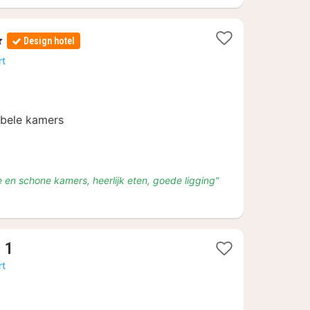
Design hotel
rt
bele kamers
e en schone kamers, heerlijk eten, goede ligging"
1
 1
nacht
rt
vanaf
€