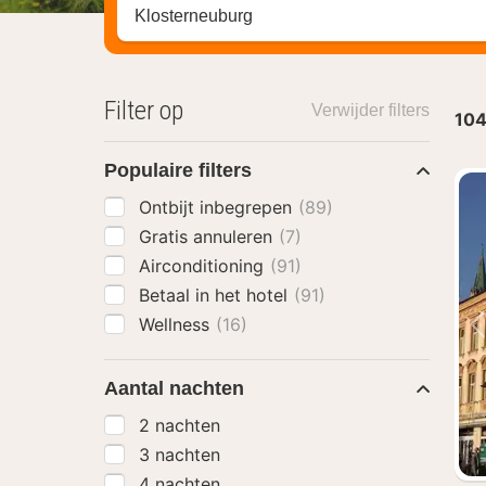
Zoek op hotel, regio of stad
Filter op
Verwijder filters
10
Populaire filters
Ontbijt inbegrepen
(89)
Gratis annuleren
(7)
Airconditioning
(91)
Betaal in het hotel
(91)
Wellness
(16)
Aantal nachten
2 nachten
3 nachten
4 nachten