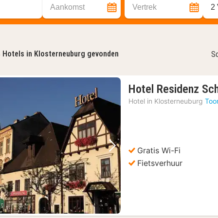
Aankomst
Vertrek
2
4
Hotels in Klosterneuburg gevonden
So
Hotel Residenz Sc
Hotel in
Klosterneuburg
Too
Gratis Wi-Fi
Vorige foto
Volgende foto
Fietsverhuur