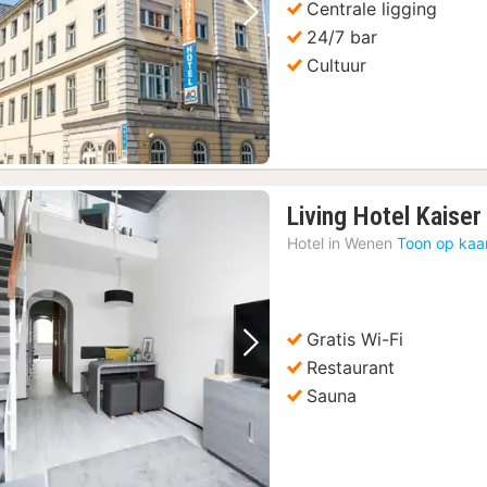
Centrale ligging
Vorige foto
Volgende foto
24/7 bar
Cultuur
Living Hotel Kaise
Hotel in
Wenen
Toon op kaa
Gratis Wi-Fi
Vorige foto
Volgende foto
Restaurant
Sauna