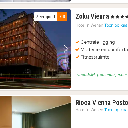
1
en Tuinen Tour
(100)
Zoku Vienna
Zeer goed
8.3
, 4 Sterren
nacht
n Wenen
(100)
Hotel in
Wenen
Toon op kaa
vanaf
ortingen/Metro
(100)
€
sightseeingbus
(100)
91,67
Centrale ligging
in de Karlskirche
(100)
Moderne en comforta
Vorige foto
Volgende foto
Fitnessruimte
"vriendelijk personeel, mooi
Rioca Vienna Posto
Hotel in
Wenen
Toon op kaa