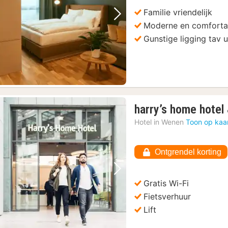
Familie vriendelijk
Vorige foto
Volgende foto
Moderne en comforta
Gunstige ligging tav 
harry’s home hotel
Hotel in
Wenen
Toon op kaa
Ontgrendel korting
Vorige foto
Volgende foto
Gratis Wi-Fi
Fietsverhuur
Lift