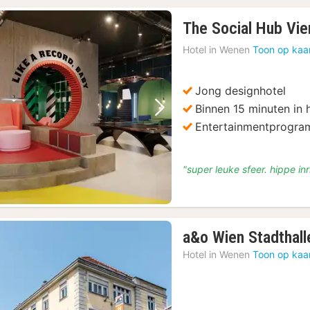
The Social Hub Vie
Hotel in
Wenen
Toon op kaa
Jong designhotel
Binnen 15 minuten in
Vorige foto
Volgende foto
Entertainmentprogr
"super leuke sfeer. hippe inr
a&o Wien Stadthall
Hotel in
Wenen
Toon op kaa