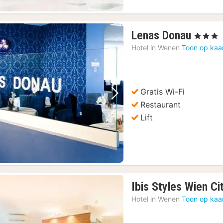
1
Lenas Donau
, 3 Sterren
nacht
Hotel in
Wenen
Toon op kaa
vanaf
€
34,20
Gratis Wi-Fi
Vorige foto
Volgende foto
Restaurant
Lift
Ibis Styles Wien Ci
Hotel in
Wenen
Toon op kaa