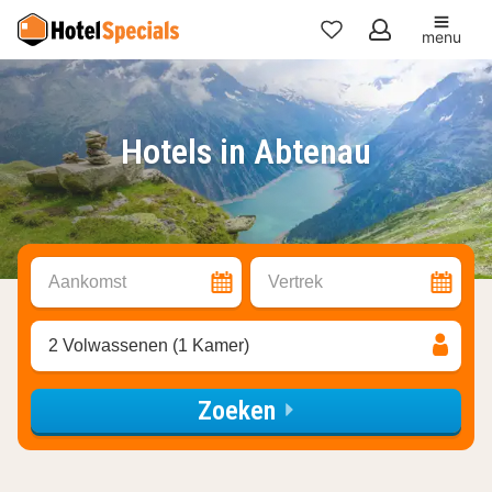
menu
Mijn
favorieten
Hotels in Abtenau
Aankomst
Vertrek
2 Volwassenen (1 Kamer)
Zoeken