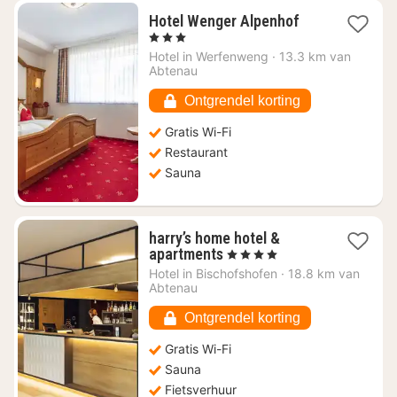
1
Hotel Wenger Alpenhof
nacht
, 3 Sterren
vanaf
Hotel in
Werfenweng
·
13.3 km van
€
Abtenau
162,86
Ontgrendel korting
Gratis Wi-Fi
Restaurant
Sauna
harry’s home hotel &
1
apartments
, 4 Sterren
nacht
Hotel in
Bischofshofen
·
18.8 km van
vanaf
Abtenau
€
109,97
Ontgrendel korting
Gratis Wi-Fi
Sauna
Fietsverhuur