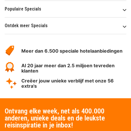
Populaire Specials
Ontdek meer Specials
Over
HotelSpecials
Meer dan 6.500 speciale hotelaanbiedingen
Al 20 jaar meer dan 2.5 miljoen tevreden
klanten
Creëer jouw unieke verblijf met onze 56
extra's
Ontvang elke week, net als 400.000
anderen, unieke deals en de leukste
reisinspiratie in je inbox!