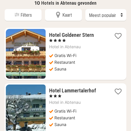
10
Hotels in Abtenau gevonden
Filters
Kaart
1
Hotel Goldener Stern
nacht
, 4 Sterren
vanaf
Hotel in
Abtenau
€
205,84
Gratis Wi-Fi
Restaurant
Sauna
1
Hotel Lammertalerhof
nacht
, 3 Sterren
vanaf
Hotel in
Abtenau
€
130,91
Gratis Wi-Fi
Restaurant
Sauna