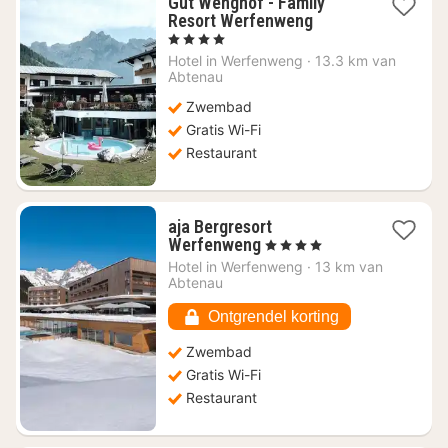
Gut Wenghof - Family
1
Resort Werfenweng
nacht
, 4 Sterren
vanaf
Hotel in
Werfenweng
·
13.3 km van
€
Abtenau
294,73
Zwembad
Gratis Wi-Fi
Restaurant
aja Bergresort
1
Werfenweng
, 4 Sterren
nacht
Hotel in
Werfenweng
·
13 km van
vanaf
Abtenau
€
206,60
Ontgrendel korting
Zwembad
Gratis Wi-Fi
Restaurant