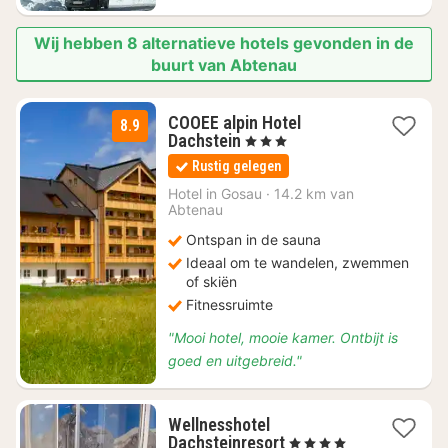
Wij hebben 8 alternatieve hotels gevonden in de
buurt van Abtenau
COOEE alpin Hotel
8.9
1
Dachstein
, 3 Sterren
nacht
Rustig gelegen
vanaf
€
Hotel in
Gosau
·
14.2 km van
Abtenau
124,20
Ontspan in de sauna
Ideaal om te wandelen, zwemmen
of skiën
Fitnessruimte
"Mooi hotel, mooie kamer. Ontbijt is
goed en uitgebreid."
Wellnesshotel
1
Dachsteinresort
, 4 Sterren