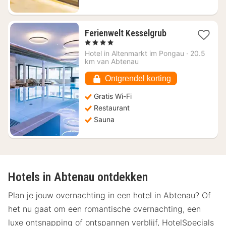
1
Ferienwelt Kesselgrub
nacht
, 4 Sterren
vanaf
Hotel in
Altenmarkt im Pongau
·
20.5
€
km van Abtenau
527,21
Ontgrendel korting
Gratis Wi-Fi
Restaurant
Sauna
Hotels in Abtenau ontdekken
Plan je jouw overnachting in een hotel in Abtenau? Of
het nu gaat om een romantische overnachting, een
luxe ontsnapping of ontspannen verblijf, HotelSpecials