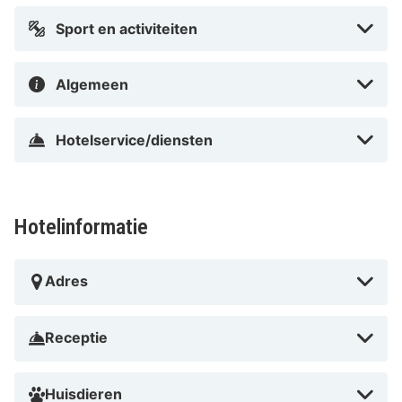
centraal in München, op 8 min. lopen van
Sport en activiteiten
Theresienwiese en op 11 min. lopen van Karlsplatz -
Stachus. Dit hotel ligt op 2,9 km van Deutsches
Museum en op 3 km van Hofbrauhaus.
Algemeen
In Stadscentrum in München
Hotelservice/diensten
Hotelinformatie
Adres
Receptie
Huisdieren