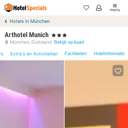
menu
Mijn
Hotels in München
favorieten
Arthotel Munich
, 3 Sterren
München
Duitsland
Bekijk op kaart
rs
Extra's en Activiteiten
Faciliteiten
Hotelinformatie