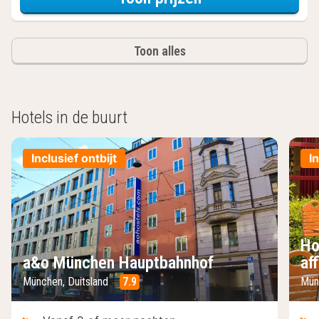
Toon alles
Hotels in de buurt
Inclusief ontbijt
I
Ho
a&o München Hauptbahnhof
af
München, Duitsland
7.9
Mün