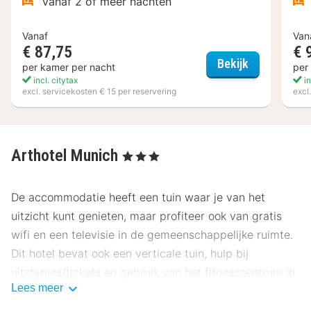
Vanaf 2 of meer nachten
Vanaf
Van
€ 87,75
€ 
a&o Münche
Bekijk
per kamer per nacht
per
incl. citytax
in
excl. servicekosten € 15 per reservering
excl
Arthotel Munich
, 3 Sterren
De accommodatie heeft een tuin waar je van het
uitzicht kunt genieten, maar profiteer ook van gratis
wifi en een televisie in de gemeenschappelijke ruimte.
Dit hotel bevat ook een verticale tuin, hulp bij
uitstapjes/tickets en gebruik van het fitnesscentrum in
Lees meer
de buurt (met korting).