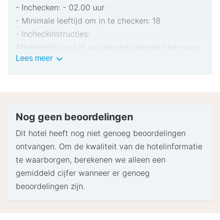
- Inchecken: - 02.00 uur
- Minimale leeftijd om in te checken: 18
- Incheckinstructies:
Afhankelijk van het accommodatiebeleid kan voor
Belangrijke
Lees meer
extra personen een toeslag in rekening worden
informatie
gebracht.
Bij het inchecken dien je mogelijk een erkend
identiteitsbewijs met foto en een creditcard,
pinpas of borgsom in contanten te verstrekken
Nog geen beoordelingen
voor incidentele kosten.
Dit hotel heeft nog niet genoeg beoordelingen
Speciale verzoeken worden onder voorbehoud van
ontvangen. Om de kwaliteit van de hotelinformatie
beschikbaarheid bij het inchecken ingewilligd.
te waarborgen, berekenen we alleen een
Hiervoor kunnen extra kosten in rekening worden
gemiddeld cijfer wanneer er genoeg
gebracht. Speciale verzoeken kunnen niet worden
beoordelingen zijn.
gegarandeerd.
Deze accommodatie accepteert creditcards en
contante betalingen.