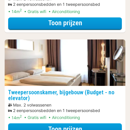
2 eenpersoonsbedden en 1 tweepersoonsbed
2
14m
Gratis wifi
Airconditioning
voor City Card A
Toon prijzen
Tweepersoonskamer, bijgebouw (Budget - no
elevator)
Max. 2 volwassenen
2 eenpersoonsbedden en 1 tweepersoonsbed
2
14m
Gratis wifi
Airconditioning
voor City Card A
Toon prijzen