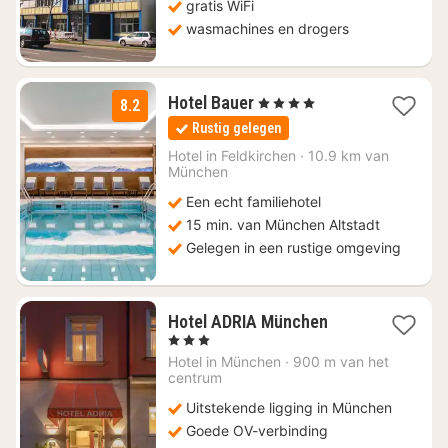
gratis WiFi
wasmachines en drogers
1
Hotel Bauer
, 4 Sterren
8.2
nacht
Rustig gelegen
vanaf
€
Hotel in
Feldkirchen
·
10.9 km van
München
160
Een echt familiehotel
15 min. van München Altstadt
Gelegen in een rustige omgeving
1
Hotel ADRIA München
nacht
, 3 Sterren
vanaf
Hotel in
München
·
900 m van het
€
centrum
103,20
Uitstekende ligging in München
Goede OV-verbinding