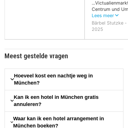
...Victualienmark
Centrum und Umg
BMWmuseum... O
Lees meer
bis englischer Ga
Bärbel Stutzke ‐
Isar...Friedensen
2025
usw.....volgens m
haben wir 72 + 
!!!!!!
Meest gestelde vragen
Hoeveel kost een nachtje weg in
München?
Kan ik een hotel in München gratis
annuleren?
Waar kan ik een hotel arrangement in
München boeken?