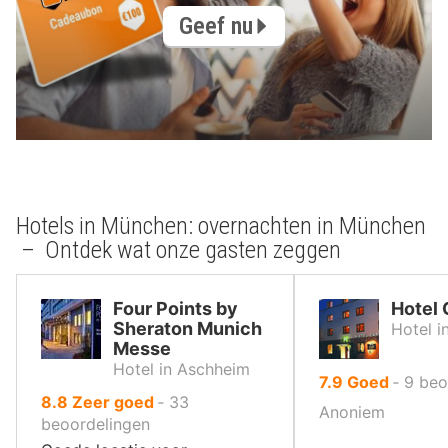
Geef nu
Hotels in München: overnachten in München
– Ontdek wat onze gasten zeggen
Four Points by
Hotel
Sheraton Munich
Hotel 
Messe
Hotel in Aschheim
uit
7.9
Goed
‐
9
beo
uit
8.8
Zeer goed
‐
33
10
Anoniem
10
beoordelingen
,
,