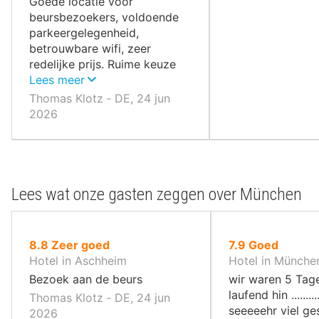
Goede locatie voor
beursbezoekers, voldoende
parkeergelegenheid,
betrouwbare wifi, zeer
redelijke prijs. Ruime keuze
bij het ontbijt.
Lees meer
Thomas Klotz ‐ DE, 24 jun
2026
Lees wat onze gasten zeggen over München
uit
uit
8.8
Zeer goed
7.9
Goed
10
10
Hotel in Aschheim
Hotel in Münche
,
,
Bezoek aan de beurs
wir waren 5 Tage
laufend hin .......
Thomas Klotz ‐ DE, 24 jun
seeeeehr viel g
2026