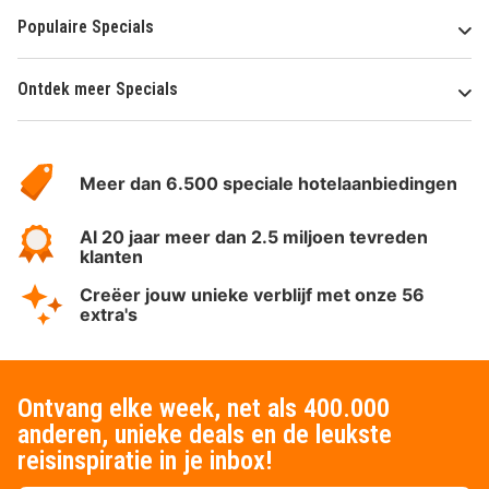
Populaire Specials
Ontdek meer Specials
Over
HotelSpecials
Meer dan 6.500 speciale hotelaanbiedingen
Al 20 jaar meer dan 2.5 miljoen tevreden
klanten
Creëer jouw unieke verblijf met onze 56
extra's
Ontvang elke week, net als 400.000
anderen, unieke deals en de leukste
reisinspiratie in je inbox!