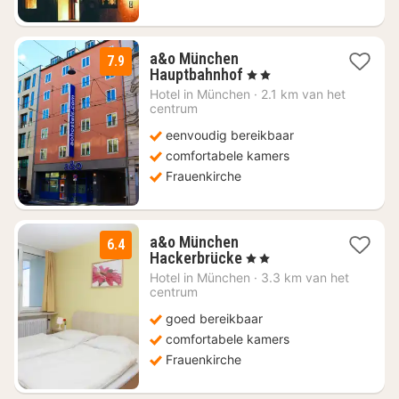
a&o München
7.9
2
Hauptbahnhof
, 2 Sterren
nachten
Hotel in
München
·
2.1 km van het
vanaf
centrum
€
eenvoudig bereikbaar
88,70
comfortabele kamers
Frauenkirche
a&o München
6.4
2
Hackerbrücke
, 2 Sterren
nachten
Hotel in
München
·
3.3 km van het
vanaf
centrum
€
goed bereikbaar
76,43
comfortabele kamers
Frauenkirche