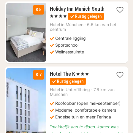
1
Holiday Inn Munich South
8.5
nacht
, 4 Sterren
Rustig gelegen
vanaf
€
Hotel in
München
·
6.6 km van het
centrum
79
Centrale ligging
Sportschool
Wellnessruimte
1
Hotel The K
, 3 Sterren
8.7
nacht
Rustig gelegen
vanaf
€
Hotel in
Unterföhring
·
7.6 km van
München
149
Roofopbar (open mei-september)
Moderne, comfortabele kamers
Engelse tuin en meer Feringa
"makkelijk aan te rijden. kamer was