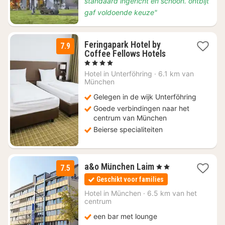
standaard ingericht en schoon. ontbijt
gaf voldoende keuze"
Feringapark Hotel by
7.9
2
Coffee Fellows Hotels
nachten
, 4 Sterren
vanaf
Hotel in
Unterföhring
·
6.1 km van
€
München
69
Gelegen in de wijk Unterföhring
Goede verbindingen naar het
centrum van München
Beierse specialiteiten
2
a&o München Laim
, 2 Sterren
7.5
nachten
Geschikt voor families
vanaf
€
Hotel in
München
·
6.5 km van het
centrum
74,54
een bar met lounge