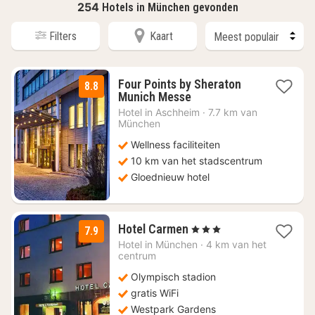
254
Hotels in München gevonden
Filters
Kaart
Four Points by Sheraton
8.8
2
Munich Messe
nachten
Hotel in
Aschheim
·
7.7 km van
vanaf
München
€
Wellness faciliteiten
64
10 km van het stadscentrum
Gloednieuw hotel
3
Hotel Carmen
, 3 Sterren
7.9
nachten
Hotel in
München
·
4 km van het
vanaf
centrum
€
Olympisch stadion
80
gratis WiFi
Westpark Gardens