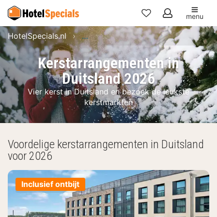
menu
Mijn
HotelSpecials.nl
Hotelarrangementen: de beste deals
favorieten
Kerstarrangementen in
Duitsland 2026
Vier kerst in Duitsland en bezoek de leukste
kerstmarkten
Voordelige kerstarrangementen in Duitsland
voor 2026
Inclusief ontbijt