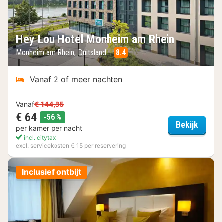
Hey Lou Hotel Monheim am Rhein
Monheim am Rhein, Duitsland
8.4
Vanaf 2 of meer nachten
Vanaf
€ 144,85
€ 64
korting
-56 %
Hey Lo
Bekijk
per kamer per nacht
incl. citytax
excl. servicekosten € 15 per reservering
Inclusief ontbijt