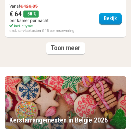
Vanaf
€ 126,85
€ 64
korting
-50 %
Hey Lo
Bekijk
per kamer per nacht
incl. citytax
excl. servicekosten € 15 per reservering
(6
hotels
Toon meer
hotels)
Kerstarrangementen in België 2026