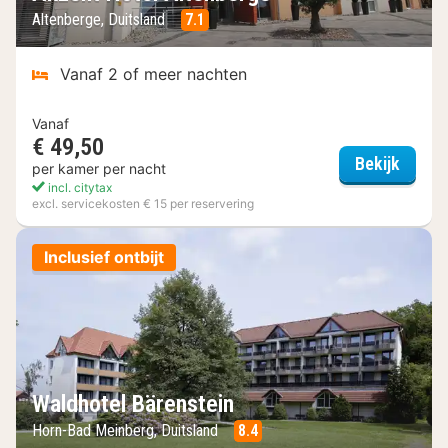
Altenberge, Duitsland
7.1
Vanaf 2 of meer nachten
Vanaf
€ 49,50
Akzent
Bekijk
per kamer per nacht
incl. citytax
excl. servicekosten € 15 per reservering
Inclusief ontbijt
Waldhotel Bärenstein
Horn-Bad Meinberg, Duitsland
8.4