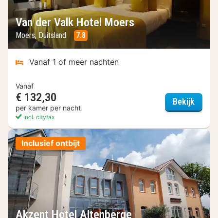
Van der Valk Hotel Moers
Moers, Duitsland
7.8
Vanaf 1 of meer nachten
Vanaf
€ 132,30
Van de
Bekijk
per kamer per nacht
incl. citytax
Inclusief ontbijt
Akzent Hotel Altenberge