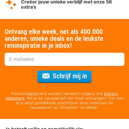
Creëer jouw unieke verblijf met onze 56
extra's
Ontvang elke week, net als 400.000
anderen, unieke deals en de leukste
reisinspiratie in je inbox!
Voor de nieuws
Schrijf mij in
Persoonsgegevens worden verwerkt volgens ons
privacy
statement
. Wil je de nieuwsbrief niet meer ontvangen? Dan kun
je je altijd gemakkelijk uitschrijven door onderaan de
nieuwsbrief op “afmelden” te klikken.
Je betaalt veilig en gemakkelijk via: