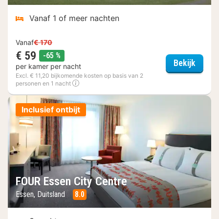
Vanaf 1 of meer nachten
Vanaf
€ 170
€ 59
korting
-65 %
Waldho
Bekijk
per kamer per nacht
Excl. € 11,20 bijkomende kosten op basis van 2
personen en 1 nacht
Inclusief ontbijt
FOUR Essen City Centre
Essen, Duitsland
8.0