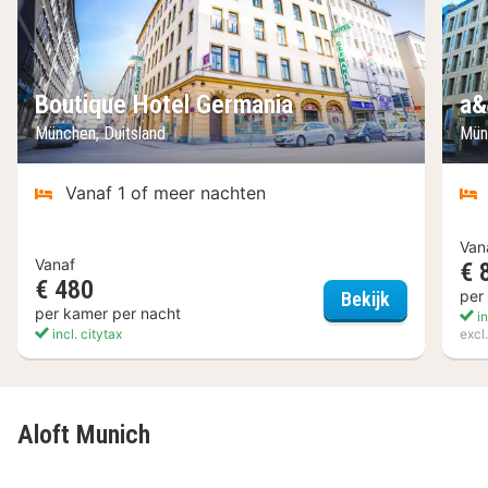
Boutique Hotel Germania
a&
München, Duitsland
Mün
Vanaf 1 of meer nachten
Van
Vanaf
€ 
€ 480
Boutique Ho
per
Bekijk
per kamer per nacht
in
incl. citytax
excl
Aloft Munich