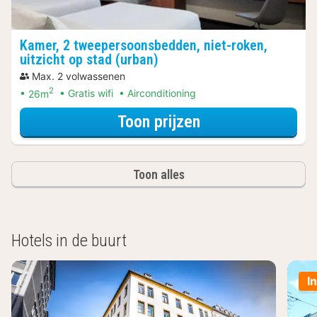
Kamer, 2 tweepersoonsbedden, niet-roken,
uitzicht op stad (urban)
Max. 2 volwassenen
2
26m
Gratis wifi
Airconditioning
voor City Card A
Toon prijzen
Toon alles
Hotels in de buurt
I