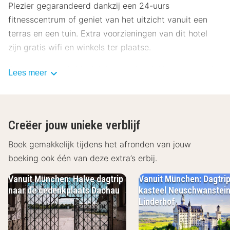
Plezier gegarandeerd dankzij een 24-uurs
fitnesscentrum of geniet van het uitzicht vanuit een
terras en een tuin. Extra voorzieningen van dit hotel
zijn gratis wifi en winkels ter plaatse.
Gasten van Aloft Munich kunnen iets lekkers halen bij
Lees meer
de snackbar/deli. Sluit je dag af met een drankje in een
bar/lounge. Dagelijks kun je tegen betaling genieten
van een lekker continentaal ontbijt.
Creëer jouw unieke verblijf
Enkele van de voorzieningen zijn een 24-uurs
Boek gemakkelijk tijdens het afronden van jouw
businesscentrum, een 24-uurs receptie en meertalig
boeking ook één van deze extra’s erbij.
personeel. Plan je een evenement in München? Kies
voor dit hotel met 84 vierkante meter aan ruimte,
Vanuit München: Halve dagtrip
Vanuit München: Dagtri
waaronder een conferentieruimte en 2
naar de gedenkplaats Dachau
kasteel Neuschwanstein
Linderhof
vergaderruimtes. Ter plaatse heb je parkeerplaatsen.
Doe of je thuis bent in één van de 184 kamers met een