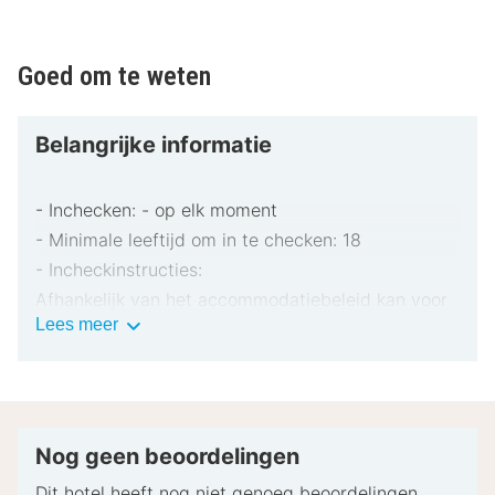
Goed om te weten
Belangrijke informatie
- Inchecken: - op elk moment
- Minimale leeftijd om in te checken: 18
- Incheckinstructies:
Afhankelijk van het accommodatiebeleid kan voor
Belangrijke
Lees meer
extra personen een toeslag in rekening worden
informatie
gebracht.
Bij het inchecken dien je mogelijk een erkend
identiteitsbewijs met foto en een creditcard,
pinpas of borgsom in contanten te verstrekken
Nog geen beoordelingen
voor incidentele kosten.
Dit hotel heeft nog niet genoeg beoordelingen