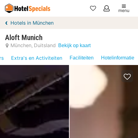
menu
Mijn
Hotels in München
favorieten
Aloft Munich
München
Duitsland
Bekijk op kaart
rs
Extra's en Activiteiten
Faciliteiten
Hotelinformatie