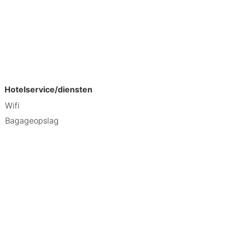
nuten van het hotel in Plopsaland.
ke dag met de kinderen. Op en rondom
n lange wandeling maken of
lf te koken, dan hoef je maar een
Hotelservice/diensten
Wifi
Bagageopslag