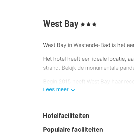
West Bay
, 3 Sterren
West Bay in Westende-Bad is het ee
Het hotel heeft een ideale locatie,
strand. Bekijk de monumentale pande
Begin 2015 heeft West Bay haar recep
Lees meer
Rivièra Maison. Hier word je volledi
ontspannen sfeer. Het hotel biedt 
In de woonkamer vind je een slaapban
Hotelfaciliteiten
is van een eigen badkamer en een apar
luxueus ontbijt met cava, verse crois
Populaire faciliteiten