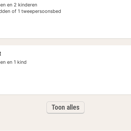
en en 2 kinderen
dden of 1 tweepersoonsbed
tement
t
en en 1 kind
ment
Toon alles