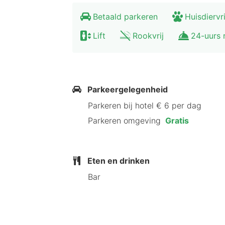
In de omgeving vermaak je je zeker. 
Betaald parkeren
Huisdiervr
Maar ook het avontuurlijke attracti
Lift
Rookvrij
24-uurs 
het strand is er natuurlijk ook geno
windsurfen. Mocht je daarna geen zi
klein stukje te lopen naar het centru
Parkeergelegenheid
Parkeren bij hotel € 6 per dag
Parkeren omgeving
Gratis
Eten en drinken
Bar