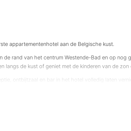
rste appartementenhotel aan de Belgische kust.
 aan de rand van het centrum Westende-Bad en op nog 
n langs de kust of geniet met de kinderen van de zon 
tie, ontbijtzaal en bar in het hotel volledig laten ver
g ondergedompeld in luxe en comfort. Maar ook in de a
ruime appartementen aan met eigen kookgelegenheid, 
k die uit te klappen is tot een tweepersoonsbed. Er i
t toilet. Er is gratis Wi-Fi in de appartementen. In he
sants en een heerlijke kop koffie .Het ontbijtbuffet kan