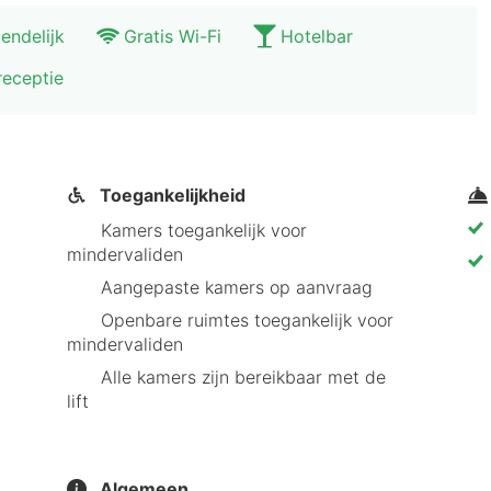
Zijn de kinderen mee? Met de auto ben je binnen 20 mi
iendelijk
Gratis Wi-Fi
Hotelbar
e- en dierenpark Bellewaerde staat garant voor een leu
receptie
eg te doen. Denk aan lekker ravotten op het strand, ee
n hebben om in het ruime appartement van West Bay ze
m voor een goed restaurant of een gezellige eetcafé.
Toegankelijkheid
Kamers toegankelijk voor
mindervaliden
Aangepaste kamers op aanvraag
Openbare ruimtes toegankelijk voor
mindervaliden
Alle kamers zijn bereikbaar met de
lift
Algemeen