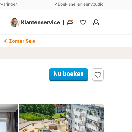
rvaringen
Boek snel en eenvoudig
Klantenservice
Mijn
favorieten
☀️ Zomer Sale
Nu boeken