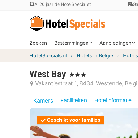
Al 20 jaar dé HotelSpecialist
Ga
Zoeken
Bestemmingen
Aanbiedingen
HotelSpecials.nl
Hotels in België
Hotels
West Bay
, 3 Sterren
Vakantiestraat 1
8434
Westende
Belgi
Kamers
Faciliteiten
Hotelinformatie
Geschikt voor families