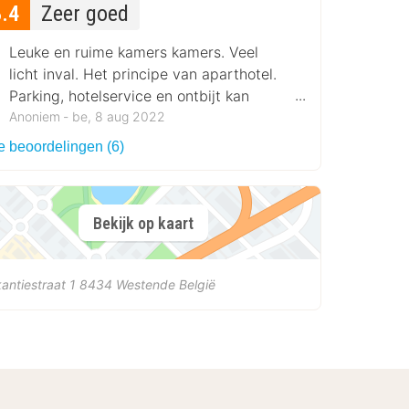
8.4
Zeer goed
Leuke en ruime kamers kamers. Veel
licht inval. Het principe van aparthotel.
Parking, hotelservice en ontbijt kan
besteld worden.
Anoniem ‐ be, 8 aug 2022
e beoordelingen (6)
Bekijk op kaart
antiestraat 1
8434
Westende
België