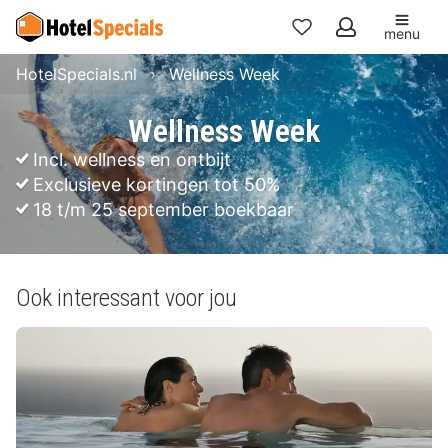
menu
Mijn
HotelSpecials.nl
Wellness Week
favorieten
Wellness Week
Incl. wellness en ontbijt
Exclusieve kortingen tot 50%
18 t/m 25 september boekbaar
Ook interessant voor jou