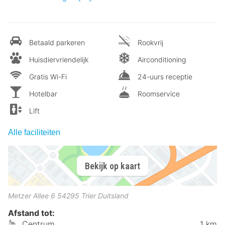
Betaald parkeren
Rookvrij
Huisdiervriendelijk
Airconditioning
Gratis Wi-Fi
24-uurs receptie
Hotelbar
Roomservice
Lift
Alle faciliteiten
Bekijk op kaart
Metzer Allee 6
54295
Trier
Duitsland
Afstand tot:
Centrum
1 km