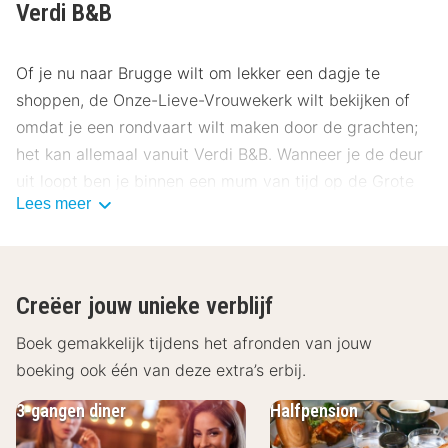
Verdi B&B
Of je nu naar Brugge wilt om lekker een dagje te
shoppen, de Onze-Lieve-Vrouwekerk wilt bekijken of
omdat je een rondvaart wilt maken door de grachten;
het kan allemaal vanuit Verdi B&B. Wanneer je de deur
uit loopt ben je binnen een mum van tijd op de Grote
Lees meer
Markt en vanaf hier is vrijwel alles goed te bereiken.
Over Verdi B&B
Je brengt de nacht door in een comfortabele en ruime
Creëer jouw unieke verblijf
kamer die is ingericht met een televisie en een
badkamer met bad en/of douche en toilet. Na een
Boek gemakkelijk tijdens het afronden van jouw
lange dag kun je heerlijk ontspannen in de
boeking ook één van deze extra’s erbij.
comfortabele kamers van Verdi B&B.
3-gangen diner
Halfpension
Restaurant en andere faciliteiten Verdi B&B