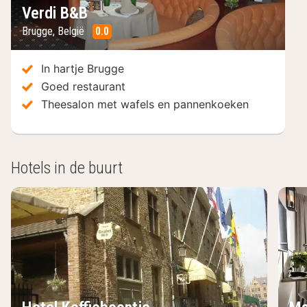
Verdi B&B
Brugge
,
België
0.0
/10
In hartje Brugge
Goed restaurant
Theesalon met wafels en pannenkoeken
Hotels in de buurt