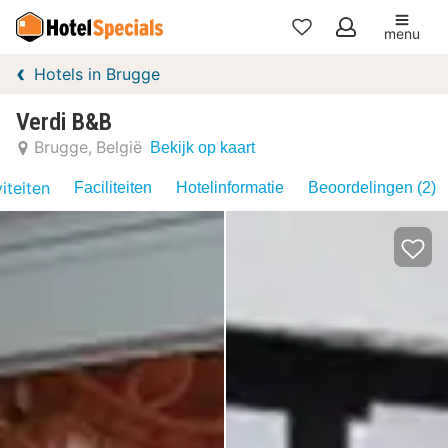
menu
Mijn
Hotels in Brugge
favorieten
Verdi B&B
Brugge
België
Bekijk op kaart
iteiten
Faciliteiten
Hotelinformatie
Beoordelingen (2)