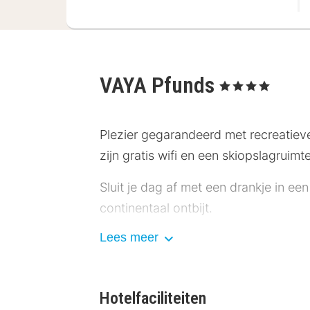
VAYA Pfunds
, 4 Sterren
Plezier gegarandeerd met recreatiev
zijn gratis wifi en een skiopslagruimte
Sluit je dag af met een drankje in ee
continentaal ontbijt.
Lees meer
Enkele van de voorzieningen zijn een
Doe of je thuis bent in één van de 54 
kijkplezier. Badkamers beschikken ove
Hotelfaciliteiten