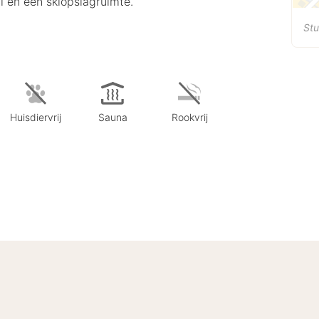
fi en een skiopslagruimte.
St
Huisdiervrij
Sauna
Rookvrij