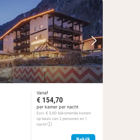
Volgende foto
Vanaf
€ 154,70
per kamer per nacht
Excl. € 5,60 bijkomende kosten
n
op basis van 2 personen en 1
nacht
Das Lafairs
Bekijk