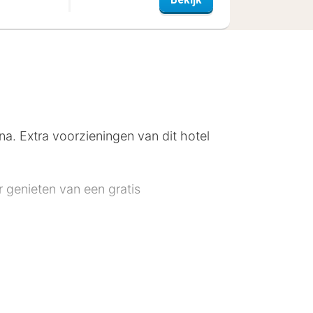
. Extra voorzieningen van dit hotel
ur genieten van een gratis
plaatse heb je parkeerplaatsen.
v met kabelzenders zorgt voor het
eningen horen een kluis en de kamers