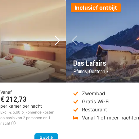
Inclusief ontbijt
Volgende foto
Vorige foto
Das Lafairs
Pfunds, Oostenrijk
Vanaf
Zwembad
€ 212,73
Gratis Wi-Fi
per kamer per nacht
Restaurant
Excl. € 5,60 bijkomende kosten
Vanaf 1 of meer nachte
op basis van 2 personen en 1
nacht
Hotel Traube
Bekijk