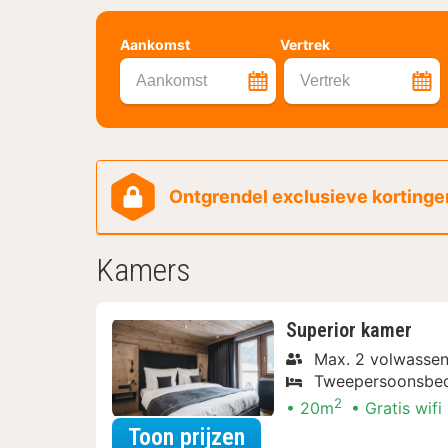
Aankomst
Vertrek
Aankomst
Vertrek
Ontgrendel exclusieve kortingen
Kamers
Superior kamer
Max. 2 volwasse
Tweepersoonsbe
2
20m
Gratis wifi
voor Superior kamer
Toon prijzen