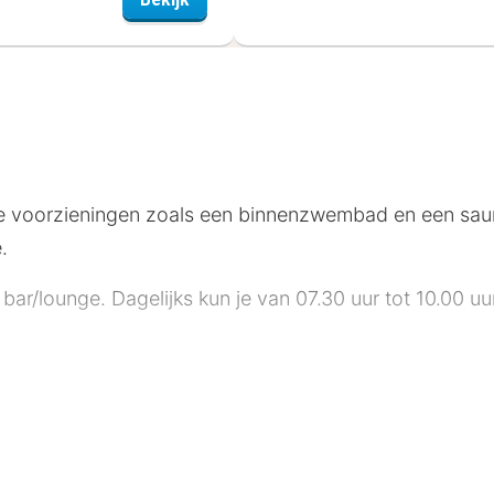
e voorzieningen zoals een binnenzwembad en een sauna
.
n bar/lounge. Dagelijks kun je van 07.30 uur tot 10.00 u
 bagageopslagruimte en een kluis bij de receptie. Ter 
kamers. Dankzij gratis wifi blijf je online, terwijl de t
r gratis toiletartikelen en haardrogers. Bij de voorzi