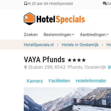
Al 20 jaar dé HotelSpecialist
Ga
Zoeken
Bestemmingen
Aanbiedingen
HotelSpecials.nl
Hotels in Oostenrijk
Ho
VAYA Pfunds
, 4 Sterren
Stuben 296
6542
Pfunds
Oostenrijk
B
Kamers
Faciliteiten
Hotelinformatie