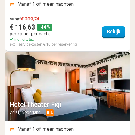
Vanaf 1 of meer nachten
Vanaf
€ 209,74
€ 116,63
korting
-44 %
Golden
Bekijk
per kamer per nacht
incl. citytax
excl. servicekosten € 10 per reservering
Hotel Theater Figi
Zeist, Nederland
8.4
Vanaf 1 of meer nachten