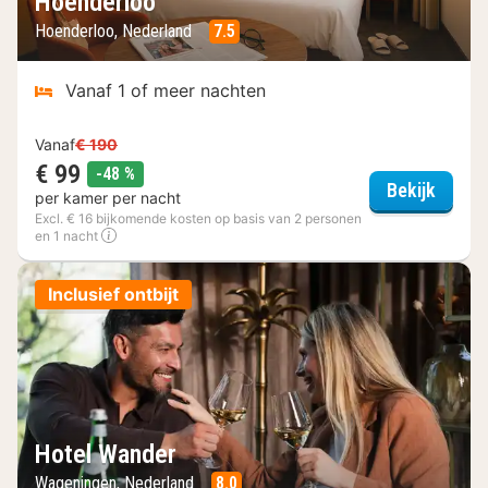
Hoenderloo
Hoenderloo, Nederland
7.5
Vanaf 1 of meer nachten
Vanaf
€ 190
€ 99
korting
-48 %
Fletch
Bekijk
per kamer per nacht
Excl. € 16 bijkomende kosten op basis van 2 personen
en 1 nacht
Inclusief ontbijt
Hotel Wander
Wageningen, Nederland
8.0