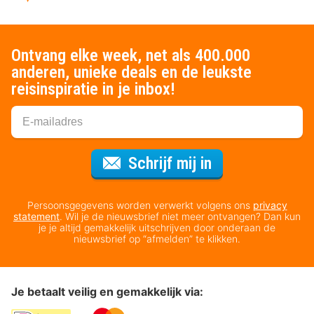
Ontvang elke week, net als 400.000
anderen, unieke deals en de leukste
reisinspiratie in je inbox!
Voor de nieuws
Schrijf mij in
Persoonsgegevens worden verwerkt volgens ons
privacy
statement
. Wil je de nieuwsbrief niet meer ontvangen? Dan kun
je je altijd gemakkelijk uitschrijven door onderaan de
nieuwsbrief op “afmelden” te klikken.
Je betaalt veilig en gemakkelijk via: