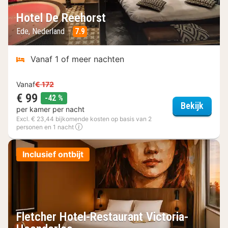
Hotel De Reehorst
Ede, Nederland
7.9
Vanaf 1 of meer nachten
Vanaf
€ 172
€ 99
korting
-42 %
Hotel 
Bekijk
per kamer per nacht
Excl. € 23,44 bijkomende kosten op basis van 2
personen en 1 nacht
Inclusief ontbijt
Fletcher Hotel-Restaurant Victoria-