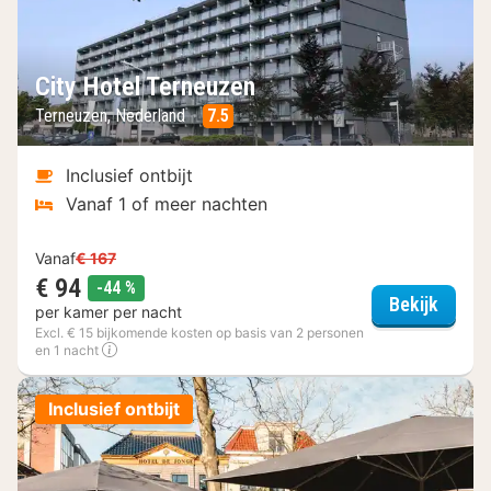
City Hotel Terneuzen
Terneuzen, Nederland
7.5
Inclusief ontbijt
Vanaf 1 of meer nachten
Vanaf
€ 167
€ 94
korting
-44 %
City H
Bekijk
per kamer per nacht
Excl. € 15 bijkomende kosten op basis van 2 personen
en 1 nacht
Inclusief ontbijt