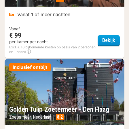
Vanaf 1 of meer nachten
Vanaf
€ 99
Hotel
Bekijk
per kamer per nacht
Excl. € 16 bijkomende kosten op basis van 2 personen
en 1 nacht
Inclusief ontbijt
Golden Tulip Zoetermeer - Den Haag
Zoetermeer, Nederland
8.2