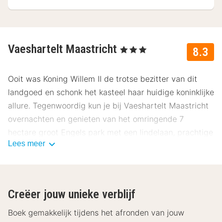
Vaeshartelt Maastricht
, 3 Sterren
8.3
Ooit was Koning Willem II de trotse bezitter van dit
landgoed en schonk het kasteel haar huidige koninklijke
allure. Tegenwoordig kun je bij Vaeshartelt Maastricht
overnachten en genieten van het omringende 7
hectare groot Engels park met een lindelaan, prachtige
Lees meer
vijvers en eeuwenoude bomen. Onze gasten
beoordelen dit hotel gemiddeld met een 8.3.
Ligging Vaeshartelt Maastricht
Creëer jouw unieke verblijf
Vaeshartelt Maastricht ligt op slechts 5 kilometer van
het bruisende centrum van Maastricht. Hier kan je
Boek gemakkelijk tijdens het afronden van jouw