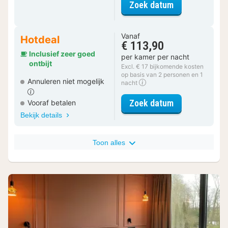
voor Comfort 
Zoek datum
Vanaf
Hotdeal
€ 113,90
Inclusief zeer goed
per kamer per nacht
ontbijt
Excl. € 17 bijkomende kosten
op basis van 2 personen en 1
Annuleren niet mogelijk
nacht
voor Comfort p
Zoek datum
Vooraf betalen
Bekijk details
Toon alles