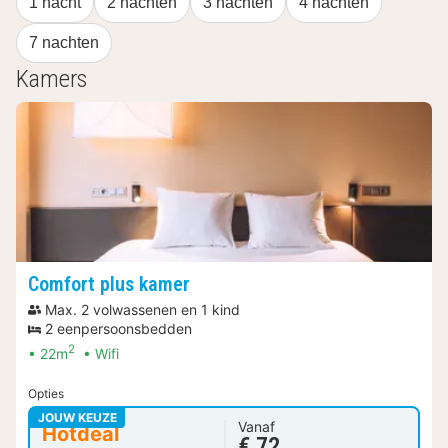
1 nacht
2 nachten
3 nachten
4 nachten
7 nachten
Kamers
Comfort plus kamer
Max. 2 volwassenen en 1 kind
2 eenpersoonsbedden
2
22m
Wifi
Opties
JOUW KEUZE
Vanaf
Hotdeal
€ 72