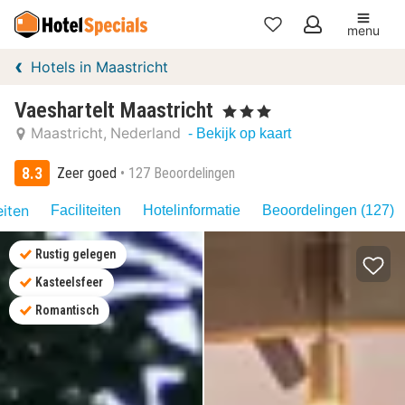
menu
Mijn
Hotels in Maastricht
favorieten
Vaeshartelt Maastricht
, 3 Sterren
Maastricht
Nederland
- Bekijk op kaart
8.3
Zeer goed
127 Beoordelingen
eiten
Faciliteiten
Hotelinformatie
Beoordelingen (127)
Rustig gelegen
Kasteelsfeer
Romantisch