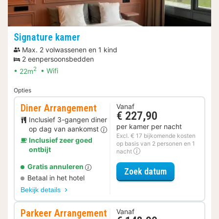
Signature kamer
Max. 2 volwassenen en 1 kind
2 eenpersoonsbedden
2
22m
Wifi
Opties
Diner Arrangement
Vanaf
€ 227,90
Inclusief 3-gangen diner
per kamer per nacht
op dag van aankomst
Excl. € 17 bijkomende kosten
Inclusief zeer goed
op basis van 2 personen en 1
ontbijt
nacht
Gratis annuleren
voor Diner Ar
Zoek datum
Betaal in het hotel
Bekijk details
Parkeer Arrangement
Vanaf