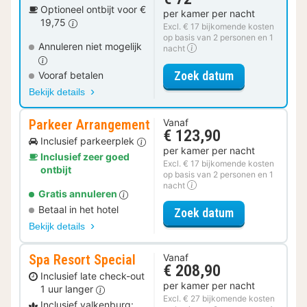
Optioneel ontbijt voor €
per kamer per nacht
19,75
Excl. € 17 bijkomende kosten
op basis van 2 personen en 1
Annuleren niet mogelijk
nacht
voor Comfort p
Zoek datum
Vooraf betalen
Bekijk details
Parkeer Arrangement
Vanaf
€ 123,90
Inclusief parkeerplek
per kamer per nacht
Inclusief zeer goed
Excl. € 17 bijkomende kosten
ontbijt
op basis van 2 personen en 1
nacht
Gratis annuleren
Betaal in het hotel
voor Parkeer 
Zoek datum
Bekijk details
Spa Resort Special
Vanaf
€ 208,90
Inclusief late check-out
per kamer per nacht
1 uur langer
Excl. € 27 bijkomende kosten
Inclusief valkenburg: