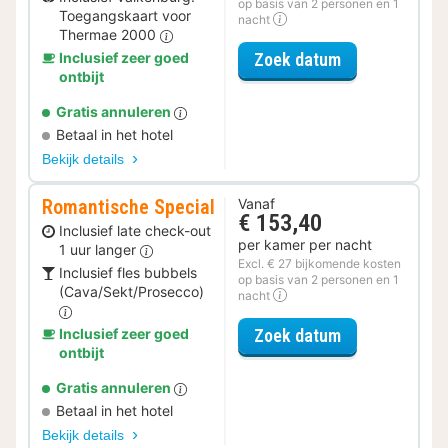
op basis van 2 personen en 1
Toegangskaart voor
nacht
Thermae 2000
voor Spa Resor
Inclusief zeer goed
Zoek datum
ontbijt
Gratis annuleren
Betaal in het hotel
Bekijk details
Romantische Special
Vanaf
€ 153,40
Inclusief late check-out
per kamer per nacht
1 uur langer
Excl. € 27 bijkomende kosten
Inclusief fles bubbels
op basis van 2 personen en 1
(Cava/Sekt/Prosecco)
nacht
voor Romantis
Inclusief zeer goed
Zoek datum
ontbijt
Gratis annuleren
Betaal in het hotel
Bekijk details