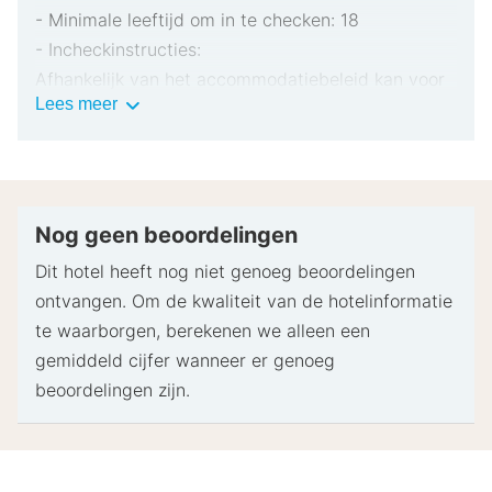
- Minimale leeftijd om in te checken: 18
- Incheckinstructies:
Afhankelijk van het accommodatiebeleid kan voor
Belangrijke
Lees meer
extra personen een toeslag in rekening worden
informatie
gebracht.
Bij het inchecken dien je mogelijk een erkend
identiteitsbewijs met foto en een creditcard,
pinpas of borgsom in contanten te verstrekken
Nog geen beoordelingen
voor incidentele kosten.
Dit hotel heeft nog niet genoeg beoordelingen
Speciale verzoeken worden onder voorbehoud van
ontvangen. Om de kwaliteit van de hotelinformatie
beschikbaarheid bij het inchecken ingewilligd.
te waarborgen, berekenen we alleen een
Hiervoor kunnen extra kosten in rekening worden
gemiddeld cijfer wanneer er genoeg
gebracht. Speciale verzoeken kunnen niet worden
beoordelingen zijn.
gegarandeerd.
De naam op de creditcard die bij het inchecken
wordt gebruikt om incidentele kosten te dekken,