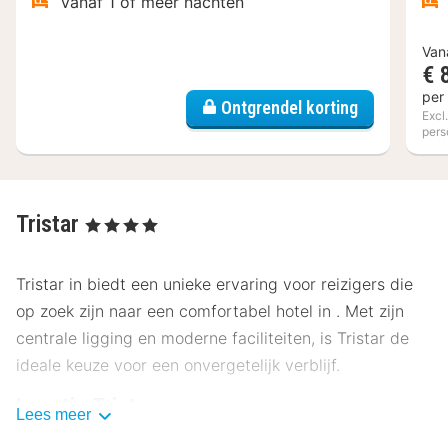
Vanaf 1 of meer nachten
Van
€ 
per
Ontgrendel korting
Excl
pers
Tristar
, 4 Sterren
Tristar in biedt een unieke ervaring voor reizigers die
op zoek zijn naar een comfortabel hotel in . Met zijn
centrale ligging en moderne faciliteiten, is Tristar de
ideale keuze voor een onvergetelijk verblijf.
Locatie Tristar
Lees meer
Tristar is gunstig gelegen op slechts enkele minuten