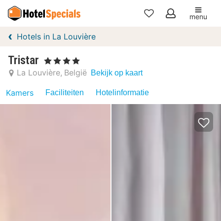
menu
Mijn
Hotels in La Louvière
favorieten
Tristar
, 4 Sterren
La Louvière
België
Bekijk op kaart
Kamers
Faciliteiten
Hotelinformatie