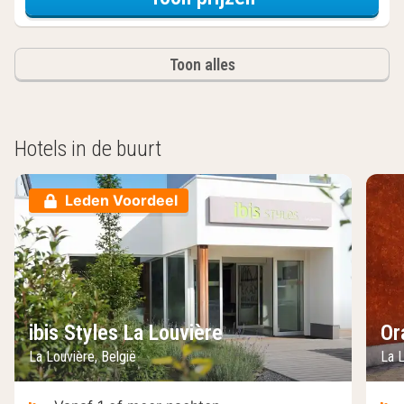
Toon alles
Hotels in de buurt
Leden Voordeel
ibis Styles La Louvière
Or
La Louvière, België
La L