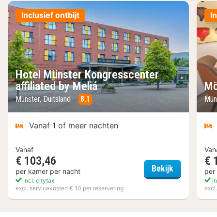
Inclusief ontbijt
I
Hotel Münster Kongresscenter
affiliated by Meliá
Mö
Münster, Duitsland
8.1
Mün
Vanaf 1 of meer nachten
Vanaf
Van
€ 103,46
€ 
Hotel Münste
Bekijk
per kamer per nacht
per
incl. citytax
in
excl. servicekosten € 10 per reservering
excl