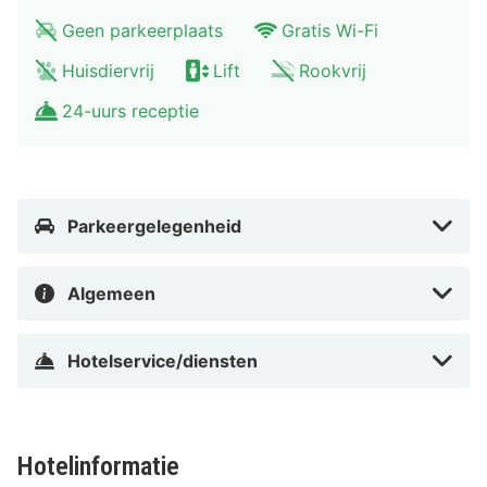
(FMO-Internationale Luchthaven Münster - Osnabrück)
Geen parkeerplaats
Gratis Wi-Fi
- 37,4 km Dortmund (DTM) - 59,2 km
Huisdiervrij
Lift
Rookvrij
Met een verblijf bij Trip Inn Hotel Münster City in
24-uurs receptie
Münster, in de buurt Innenstadtring, bevind je je vlak
bij GOP Varieté-Theater en op 4 min. lopen van
Museum voor Lakkunst. Dit hotel ligt op 0,6 km van
Stadtmuseum Münster en op 0,8 km van Ludgeriplatz.
Parkeergelegenheid
In Innenstadtring in Münster
Algemeen
Hotelservice/diensten
Hotelinformatie