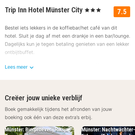
Trip Inn Hotel Münster City
, 3 Sterren
7.5
Bestel iets lekkers in de koffiebar/het café van dit
hotel. Sluit je dag af met een drankje in een bar/lounge.
Dagelijks kun je tegen betaling genieten van een lekker
ontbijtbuffet.
Hotelstars Union kent in Duitsland een officiële
Lees meer
sterrenclassificatie toe. Deze accommodatie heeft 3
sterren toegekend gekregen.
Enkele van de voorzieningen zijn een snelle
Creëer jouw unieke verblijf
uitcheckservice, een 24-uurs receptie en een kluis bij
Boek gemakkelijk tijdens het afronden van jouw
de receptie.
boeking ook één van deze extra’s erbij.
Doe of je thuis bent in één van de 75 klimaatgeregelde
Münster: Bierproeverij Riksja
Münster: Nachtwächter-
kamers met een minibar en een flatscreentelevisie.