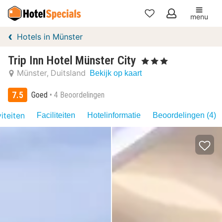
menu
Mijn
Hotels in Münster
favorieten
Trip Inn Hotel Münster City
, 3 Sterren
Münster
Duitsland
Bekijk op kaart
7.5
Goed
4 Beoordelingen
iteiten
Faciliteiten
Hotelinformatie
Beoordelingen (4)