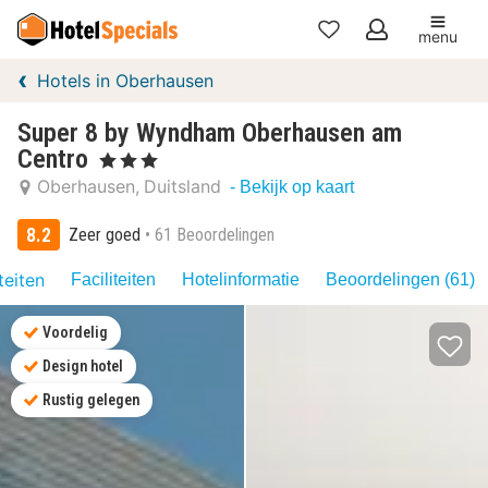
menu
Mijn
Hotels in Oberhausen
favorieten
Super 8 by Wyndham Oberhausen am
Centro
, 3 Sterren
Oberhausen
Duitsland
- Bekijk op kaart
8.2
Zeer goed
61 Beoordelingen
teiten
Faciliteiten
Hotelinformatie
Beoordelingen (61)
Voordelig
Design hotel
Rustig gelegen