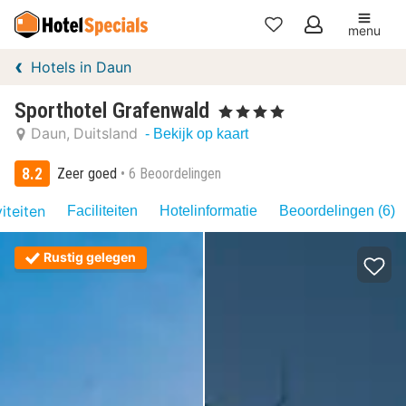
menu
Mijn
Hotels in Daun
favorieten
Sporthotel Grafenwald
, 4 Sterren
Daun
Duitsland
- Bekijk op kaart
8.2
Zeer goed
6 Beoordelingen
iteiten
Faciliteiten
Hotelinformatie
Beoordelingen (6)
Rustig gelegen