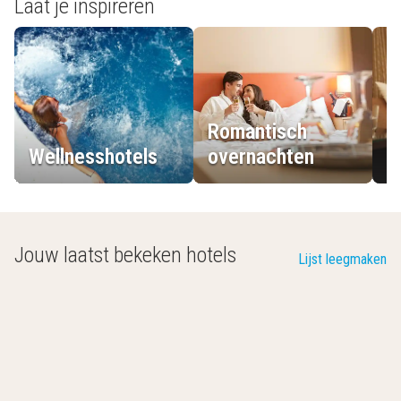
Laat je inspireren
Romantisch
Wellnesshotels
overnachten
L
Jouw laatst bekeken hotels
Lijst leegmaken