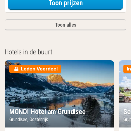
voor Exclusieve 
Toon prijzen
Toon alles
Hotels in de buurt
Leden Voordeel
I
MONDI Hotel am Grundlsee
Se
Grundlsee, Oostenrijk
Grun