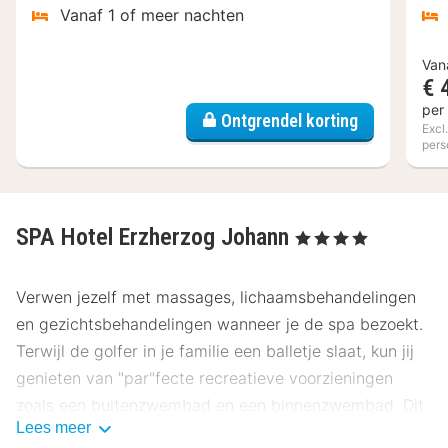
Vanaf 1 of meer nachten
Van
€ 
per
Ontgrendel korting
Excl
pers
SPA Hotel Erzherzog Johann
, 4 Sterren
Verwen jezelf met massages, lichaamsbehandelingen
en gezichtsbehandelingen wanneer je de spa bezoekt.
Terwijl de golfer in je familie een balletje slaat, kun jij
genieten van "par"fecte recreatieve voorzieningen
zoals een buitenzwembad en een binnenzwembad. Dit
Lees meer
hotel bevat ook gratis wifi, een spelletjesruimte en een