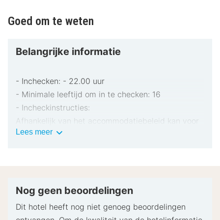
Goed om te weten
Belangrijke informatie
- Inchecken: - 22.00 uur
- Minimale leeftijd om in te checken: 16
- Incheckinstructies:
Afhankelijk van het accommodatiebeleid kan voor
Belangrijke
Lees meer
extra personen een toeslag in rekening worden
informatie
gebracht.
Bij het inchecken dien je mogelijk een erkend
identiteitsbewijs met foto en een creditcard,
pinpas of borgsom in contanten te verstrekken
Nog geen beoordelingen
voor incidentele kosten.
Dit hotel heeft nog niet genoeg beoordelingen
Speciale verzoeken worden onder voorbehoud van
ontvangen. Om de kwaliteit van de hotelinformatie