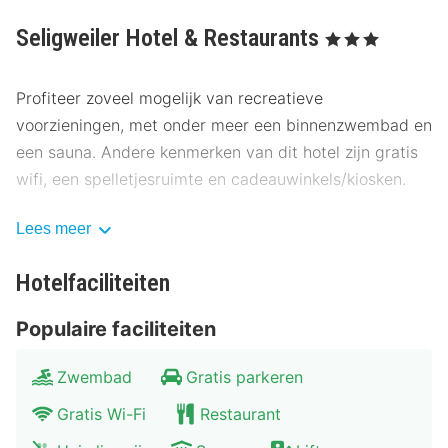
Seligweiler Hotel & Restaurants
, 3 Sterren
Profiteer zoveel mogelijk van recreatieve
voorzieningen, met onder meer een binnenzwembad en
een sauna. Andere kenmerken van dit hotel zijn gratis
wifi, een spelletjesruimte en cadeauwinkels/kiosken.
Geniet van Mediterrane gerechten bij Jakobsgrill, een
Lees meer
van de vele eetgelegenheden van dit hotel, naast 4
restaurants en een koffiebar/café. Sluit je dag af met
Hotelfaciliteiten
een drankje in een bar/lounge. Dagelijks kun je van
Populaire faciliteiten
06.30 uur tot 10.00 uur genieten van een gratis
ontbijtbuffet.
Zwembad
Gratis parkeren
De accommodatie is gesloten: op kerstavond en op
Gratis Wi-Fi
Restaurant
oudejaarsavond.