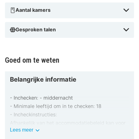
Aantal kamers
Gesproken talen
Goed om te weten
Belangrijke informatie
- Inchecken: - middernacht
- Minimale leeftijd om in te checken: 18
- Incheckinstructies:
Afhankelijk van het accommodatiebeleid kan voor
Belangrijke
Lees meer
extra personen een toeslag in rekening worden
informatie