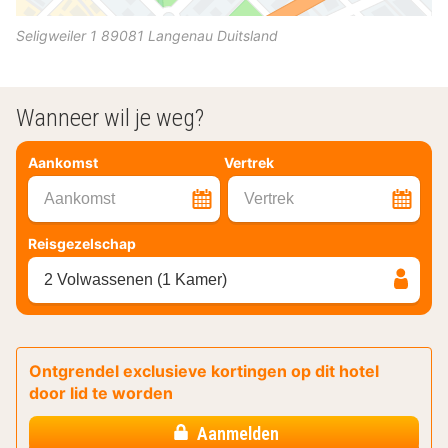
Seligweiler 1
89081
Langenau
Duitsland
Wanneer wil je weg?
Aankomst
Vertrek
Aankomst
Vertrek
Reisgezelschap
2 Volwassenen (1 Kamer)
Ontgrendel exclusieve kortingen op dit hotel
door lid te worden
Aanmelden