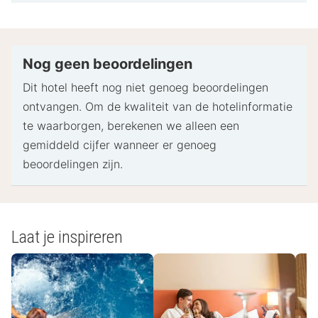
gebracht.
Bij het inchecken dien je mogelijk een erkend
identiteitsbewijs met foto en een creditcard,
pinpas of borgsom in contanten te verstrekken
Nog geen beoordelingen
voor incidentele kosten.
Dit hotel heeft nog niet genoeg beoordelingen
Speciale verzoeken worden onder voorbehoud van
ontvangen. Om de kwaliteit van de hotelinformatie
beschikbaarheid bij het inchecken ingewilligd.
te waarborgen, berekenen we alleen een
Hiervoor kunnen extra kosten in rekening worden
gemiddeld cijfer wanneer er genoeg
gebracht. Speciale verzoeken kunnen niet worden
beoordelingen zijn.
gegarandeerd.
Deze accommodatie accepteert bekende
creditcards en contante betalingen.
De accommodatie beschikt over de volgende
Laat je inspireren
veiligheidsvoorzieningen: een brandblusser, een
beveiligingssysteem en een EHBO-doos
- Speciale instructies: