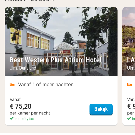
Best Western Plus Atrium Hotel
LA
Ulm, Duitsland
Ulm,
Vanaf 1 of meer nachten
Vanaf
Van
€ 75,20
€ 
Best Wester
Bekijk
per kamer per nacht
per
incl. citytax
in