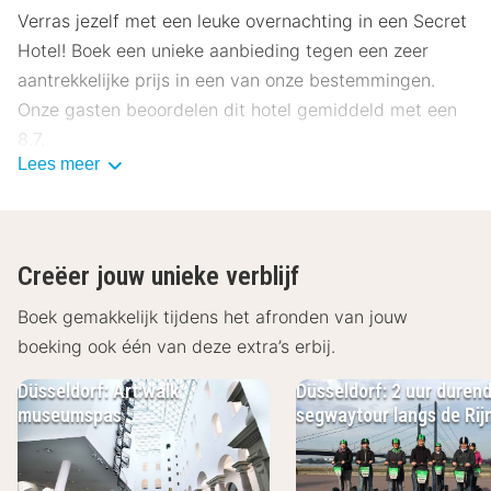
Verras jezelf met een leuke overnachting in een Secret
Hotel! Boek een unieke aanbieding tegen een zeer
aantrekkelijke prijs in een van onze bestemmingen.
Onze gasten beoordelen dit hotel gemiddeld met een
8.7.
Lees meer
Ligging Secret Hotel omgeving Düsseldorf
De naam en precieze locatie van het hotel blijven nog
even geheim totdat je de reserveringsbevestiging
Creëer jouw unieke verblijf
ontvangt. De naam van het hotel ontvang je uiterlijk 48
uur voor aankomst en indien je voor dezelfde dag
Boek gemakkelijk tijdens het afronden van jouw
reserveert ontvang je deze direct. Wel bieden wij je
boeking ook één van deze extra’s erbij.
alvast een omschrijving van het hotel en de omgeving.
Düsseldorf: Art:walk
Düsseldorf: 2 uur duren
Veel plezier in het Secret Hotel van jouw keuze!
museumspas
segwaytour langs de Rij
Faciliteiten Secret Hotel omgeving
Düsseldorf