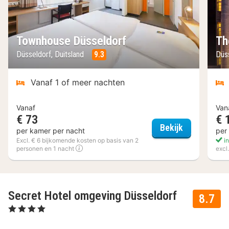
Townhouse Düsseldorf
Th
Düsseldorf, Duitsland
9.3
Düs
Vanaf 1 of meer nachten
Vanaf
Van
€ 73
€ 
Townhouse 
Bekijk
per kamer per nacht
per
Excl. € 6 bijkomende kosten op basis van 2
in
personen en 1 nacht
excl
Secret Hotel omgeving Düsseldorf
8.7
, 4 Sterren