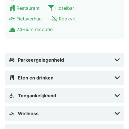
dan 15 autominuten verwijderd van de Neusser
Restaurant
Hotelbar
Stadttor, Stadtmuseum Neuss, de
Rheinuferpromenade, Düsseldorf Altstadt en de
Fietsverhuur
Rookvrij
Königsallee. In dit hotel ga jij je dus niet vervelen!
24-uurs receptie
Parkeergelegenheid
Eten en drinken
Toegankelijkheid
Wellness