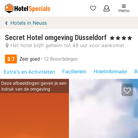
menu
Mijn
Hotels in Neuss
favorieten
Secret Hotel omgeving Düsseldorf
, 4 Sterren
Het hotel blijft geheim tot 48 uur voor aankomst
8.7
Zeer goed
12 Beoordelingen
Extra's en Activiteiten
Faciliteiten
Hotelinformatie
B
Deze afbeeldingen geven je een
indruk van de omgeving