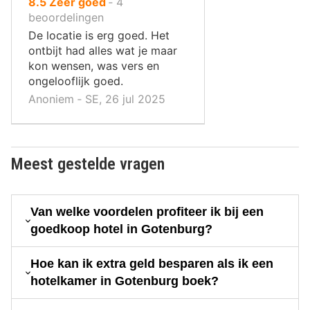
uit
8.5
Zeer goed
‐
4
10
beoordelingen
,
De locatie is erg goed. Het
ontbijt had alles wat je maar
kon wensen, was vers en
ongelooflijk goed.
Anoniem ‐ SE, 26 jul 2025
Meest gestelde vragen
Van welke voordelen profiteer ik bij een
goedkoop hotel in Gotenburg?
Hoe kan ik extra geld besparen als ik een
hotelkamer in Gotenburg boek?