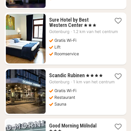
Sure Hotel by Best
1
Western Center
, 3 Sterren
nacht
Gotenburg
·
1.2 km van het centrum
vanaf
€
Gratis Wi-Fi
60,66
Lift
Roomservice
1
Scandic Rubinen
, 4 Sterren
nacht
Gotenburg
·
1 km van het centrum
vanaf
€
Gratis Wi-Fi
63,01
Restaurant
Sauna
1
Good Morning Mölndal
nacht
, 3 Sterren