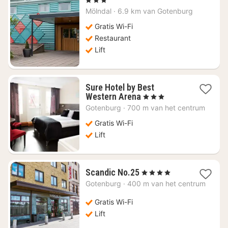
vanaf
Mölndal
·
6.9 km van Gotenburg
€
64,95
Gratis Wi-Fi
Restaurant
Lift
Sure Hotel by Best
1
Western Arena
, 3 Sterren
nacht
Gotenburg
·
700 m van het centrum
vanaf
€
Gratis Wi-Fi
67,70
Lift
1
Scandic No.25
, 4 Sterren
nacht
Gotenburg
·
400 m van het centrum
vanaf
€
Gratis Wi-Fi
68,02
Lift