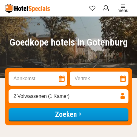
menu
Mijn
favorieten
Goedkope hotels in Gotenburg
Aankomst
Vertrek
2 Volwassenen (1 Kamer)
Zoeken