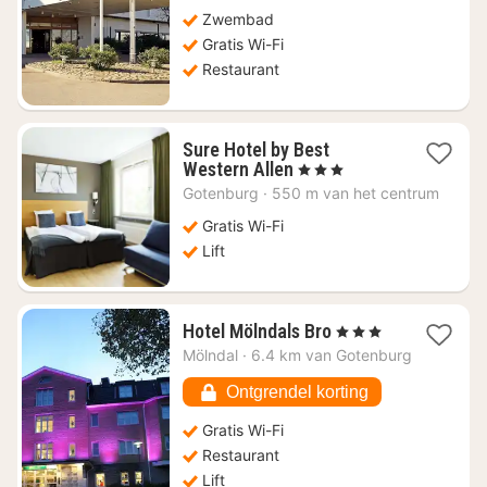
€
54,82
Zwembad
Gratis Wi-Fi
Restaurant
Sure Hotel by Best
1
Western Allen
, 3 Sterren
nacht
Gotenburg
·
550 m van het centrum
vanaf
€
Gratis Wi-Fi
58,67
Lift
1
Hotel Mölndals Bro
, 3 Sterren
nacht
Mölndal
·
6.4 km van Gotenburg
vanaf
€
Ontgrendel korting
60,35
Gratis Wi-Fi
Restaurant
Lift