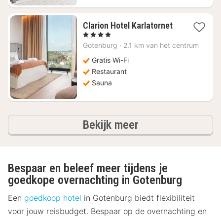
1
Clarion Hotel Karlatornet
nacht
, 4 Sterren
vanaf
Gotenburg
·
2.1 km van het centrum
€
69,37
Gratis Wi-Fi
Restaurant
Sauna
hotels
Bekijk meer
Bespaar en beleef meer tijdens je
goedkope overnachting in Gotenburg
Een
goedkoop hotel
in Gotenburg biedt flexibiliteit
voor jouw reisbudget. Bespaar op de overnachting en