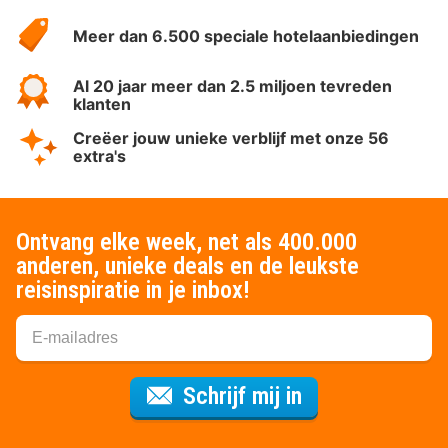
HotelSpecials
Meer dan 6.500 speciale hotelaanbiedingen
Al 20 jaar meer dan 2.5 miljoen tevreden
klanten
Creëer jouw unieke verblijf met onze 56
extra's
Ontvang elke week, net als 400.000
anderen, unieke deals en de leukste
reisinspiratie in je inbox!
Voor de nieuws
Schrijf mij in