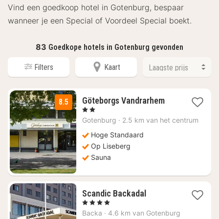
Vind een goedkoop hotel in Gotenburg, bespaar
wanneer je een Special of Voordeel Special boekt.
83
Goedkope hotels in Gotenburg gevonden
Filters
Kaart
1
Göteborgs Vandrarhem
8.5
nacht
, 2 Sterren
vanaf
Gotenburg
·
2.5 km van het centrum
€
50,14
Hoge Standaard
Op Liseberg
Sauna
1
Scandic Backadal
nacht
, 4 Sterren
vanaf
Backa
·
4.6 km van Gotenburg