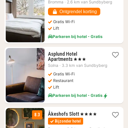
nacht
Bromma
·
2.6 km van Sundbyberg
vanaf
€
Ontgrendel korting
46,62
Gratis Wi-Fi
Lift
Parkeren bij hotel - Gratis
Asplund Hotel
1
Apartments
, 3 Sterren
nacht
Solna
·
3.3 km van Sundbyberg
vanaf
€
Gratis Wi-Fi
57
Restaurant
Lift
Parkeren bij hotel - Gratis
1
Åkeshofs Slott
, 4 Sterren
8.3
nacht
Bijzonder hotel
vanaf