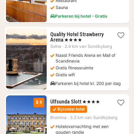
Restaurant
Sauna
Parkeren bij hotel - Gratis
Quality Hotel Strawberry
1
Arena
, 4 Sterren
nacht
Solna
·
2.4 km van Sundbyberg
vanaf
€
Naast Friends Arena en Mall of
108,66
Scandinavia
Gratis fitnessruimte
Gratis wifi
Parkeren bij hotel kr. 200 per dag
1
Ulfsunda Slott
, 4 Sterren
8.9
nacht
Bijzonder hotel
vanaf
€
Bromma
·
3.2 km van Sundbyberg
130,85
Hotelovernachting met een
gouden randje