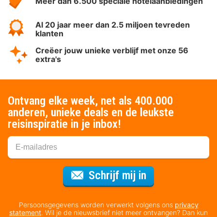
Meer dan 6.500 speciale hotelaanbiedingen
Al 20 jaar meer dan 2.5 miljoen tevreden
klanten
Creëer jouw unieke verblijf met onze 56
extra's
Ontvang elke week, net als 400.000
anderen, unieke deals en de leukste
reisinspiratie in je inbox!
Voor de nieuws
Schrijf mij in
Persoonsgegevens worden verwerkt volgens ons
privacy
statement
. Wil je de nieuwsbrief niet meer ontvangen? Dan kun