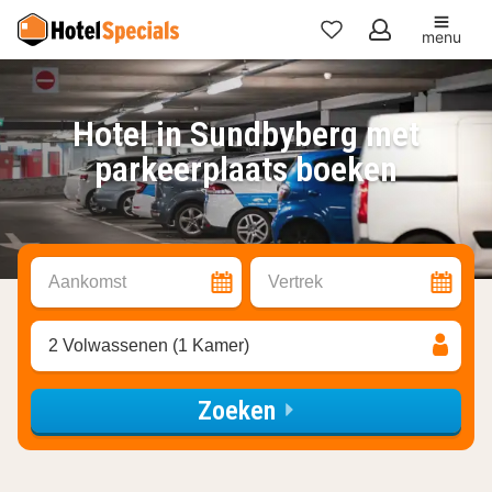
menu
Mijn
favorieten
Hotel in Sundbyberg met
parkeerplaats boeken
Aankomst
Vertrek
2 Volwassenen (1 Kamer)
Zoeken