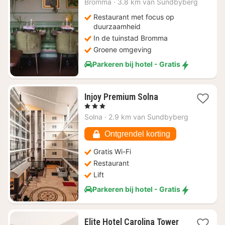
€
Bromma
·
3.8 km van Sundbyberg
122,65
Restaurant met focus op
duurzaamheid
In de tuinstad Bromma
Groene omgeving
Parkeren bij hotel - Gratis
1
Injoy Premium Solna
nacht
, 3 Sterren
vanaf
Solna
·
2.9 km van Sundbyberg
€
55,90
Ontgrendel korting
Gratis Wi-Fi
Restaurant
Lift
Parkeren bij hotel - Gratis
Elite Hotel Carolina Tower