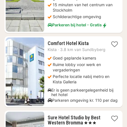
15 minuten van het centrum van
Stockholm
Schilderachtige omgeving
Parkeren bij hotel - Gratis
2
Comfort Hotel Kista
nachten
Kista
·
3.8 km van Sundbyberg
vanaf
€
Goed geplande kamers
81,67
Ruime lobby voor werk en
vergaderingen
Perfecte locatie nabij metro en
Kista Galleria
Er is geen parkeergelegenheid bij
het hotel
Parkeren omgeving kr. 110 per dag
Sure Hotel Studio by Best
1
Western Bromma
, 3 Sterren