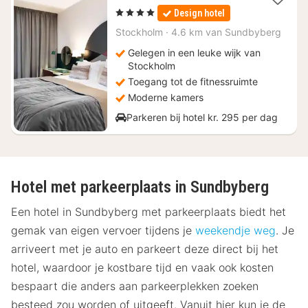
1
, 4 Sterren
Design hotel
nacht
vanaf
Stockholm
·
4.6 km van Sundbyberg
€
Gelegen in een leuke wijk van
117,63
Stockholm
Toegang tot de fitnessruimte
Moderne kamers
Parkeren bij hotel kr. 295 per dag
Hotel met parkeerplaats in Sundbyberg
Een hotel in Sundbyberg met parkeerplaats biedt het
gemak van eigen vervoer tijdens je
weekendje weg
. Je
arriveert met je auto en parkeert deze direct bij het
hotel, waardoor je kostbare tijd en vaak ook kosten
bespaart die anders aan parkeerplekken zoeken
besteed zou worden of uitgeeft. Vanuit hier kun je de