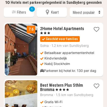
10
Hotels met parkeergelegenheid in Sundbyberg gevonden
1
Filters
Kaart
1
2Home Hotel Apartments
7.6
nacht
, 3 Sterren
vanaf
Geschikt voor families
€
75,86
Solna
·
1.2 km van Sundbyberg
Betaalbaar appartementenhotel
Kindvriendelijk
Nabij Stockholm
Parkeren bij hotel kr. 130 per dag
Best Western Plus Sthlm
1
Bromma
, 4 Sterren
nacht
Bromma
·
1.5 km van Sundbyberg
vanaf
€
Gratis Wi-Fi
56,04