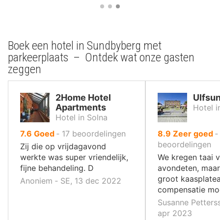
Boek een hotel in Sundbyberg met
parkeerplaats – Ontdek wat onze gasten
zeggen
2Home Hotel
Ulfsun
Apartments
Hotel 
Hotel in Solna
uit
uit
7.6
Goed
‐
17
beoordelingen
8.9
Zeer goed
10
10
beoordelingen
Zij die op vrijdagavond
,
,
werkte was super vriendelijk,
We kregen taai v
fijne behandeling. D
avondeten, maar
groot kaasplatea
Anoniem ‐ SE, 13 dec 2022
compensatie mo
Susanne Petterss
apr 2023