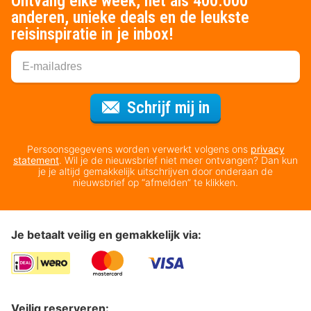
Ontvang elke week, net als 400.000
anderen, unieke deals en de leukste
reisinspiratie in je inbox!
Voor de nieuws
Schrijf mij in
Persoonsgegevens worden verwerkt volgens ons
privacy
statement
. Wil je de nieuwsbrief niet meer ontvangen? Dan kun
je je altijd gemakkelijk uitschrijven door onderaan de
nieuwsbrief op “afmelden” te klikken.
Je betaalt veilig en gemakkelijk via:
Veilig reserveren: