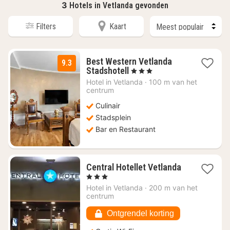
3
Hotels in Vetlanda gevonden
Filters
Kaart
Best Western Vetlanda
9.3
1
Stadshotell
, 3 Sterren
nacht
Hotel in
Vetlanda
·
100 m van het
vanaf
centrum
€
Culinair
114,12
Stadsplein
Bar en Restaurant
Central Hotellet Vetlanda
1
, 3 Sterren
nacht
Hotel in
Vetlanda
·
200 m van het
vanaf
centrum
€
87,75
Ontgrendel korting