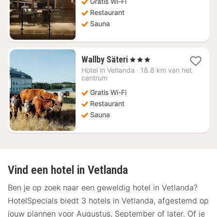
Gratis Wi-Fi
Restaurant
Sauna
1
Wallby Säteri
, 3 Sterren
nacht
Hotel in
Vetlanda
·
18.8 km van het
vanaf
centrum
€
Gratis Wi-Fi
109,59
Restaurant
Sauna
Vind een hotel in Vetlanda
Ben je op zoek naar een geweldig hotel in Vetlanda?
HotelSpecials biedt 3 hotels in Vetlanda, afgestemd op
jouw plannen voor Augustus, September of later. Of je