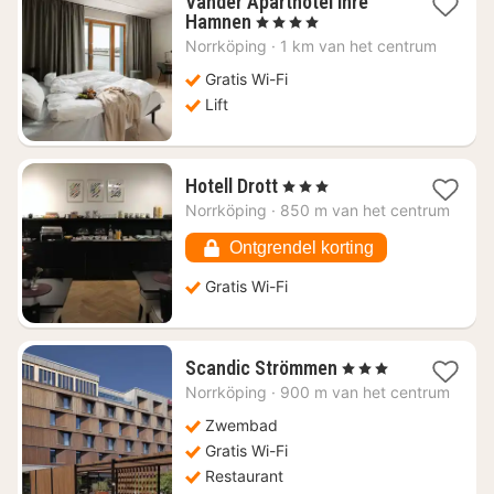
Vander Aparthotel Inre
4
Hamnen
, 4 Sterren
nachten
Norrköping
·
1 km van het centrum
vanaf
€
Gratis Wi-Fi
72,16
Lift
4
Hotell Drott
, 3 Sterren
nachten
Norrköping
·
850 m van het centrum
vanaf
€
Ontgrendel korting
81,59
Gratis Wi-Fi
4
Scandic Strömmen
, 3 Sterren
nachten
Norrköping
·
900 m van het centrum
vanaf
€
Zwembad
101,26
Gratis Wi-Fi
Restaurant