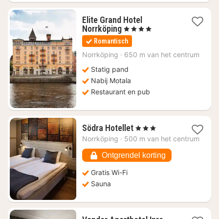
Elite Grand Hotel
4
Norrköping
, 4 Sterren
nachten
Romantisch
vanaf
€
Norrköping
·
650 m van het centrum
113,69
Statig pand
Nabij Motala
Restaurant en pub
4
Södra Hotellet
, 3 Sterren
nachten
Norrköping
·
500 m van het centrum
vanaf
€
Ontgrendel korting
71,14
Gratis Wi-Fi
Sauna