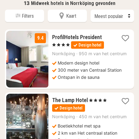
13
Midweek hotels in Norrköping gevonden
Filters
Kaart
4
ProfilHotels President
9.4
nachten
, 4 Sterren
Design hotel
vanaf
€
Norrköping
·
950 m van het centrum
123,97
Modern design hotel
300 meter van Centraal Station
Ontspan in de sauna
4
The Lamp Hotel
, 4 Sterren
nachten
Design hotel
vanaf
€
Norrköping
·
450 m van het centrum
217,81
Boetiekhotel met spa
2 km van Het centraal station