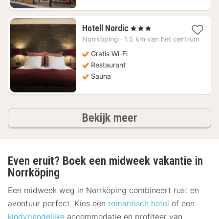
4
Hotell Nordic
, 3 Sterren
nachten
Norrköping
·
1.5 km van het centrum
vanaf
€
Gratis Wi-Fi
79,30
Restaurant
Sauna
hotels
Bekijk meer
Even eruit? Boek een midweek vakantie in
Norrköping
Een midweek weg in Norrköping combineert rust en
avontuur perfect. Kies een
romantisch hotel
of een
kindvriendelijke
accommodatie en profiteer van