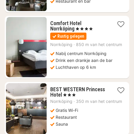
Restaurant en bar
Comfort Hotel
4
Norrköping
, 4 Sterren
nachten
Rustig gelegen
vanaf
€
Norrköping
·
850 m van het centrum
117,01
Nabij centrum Norrköping
Drink een drankje aan de bar
Luchthaven op 6 km
BEST WESTERN Princess
4
Hotel
, 3 Sterren
nachten
Norrköping
·
350 m van het centrum
vanaf
€
Gratis Wi-Fi
73,59
Restaurant
Sauna