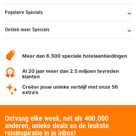
Populaire Specials
Ontdek meer Specials
Over
HotelSpecials
Meer dan 6.500 speciale hotelaanbiedingen
Al 20 jaar meer dan 2.5 miljoen tevreden
klanten
Creëer jouw unieke verblijf met onze 56
extra's
Ontvang elke week, net als 400.000
anderen, unieke deals en de leukste
reisinspiratie in je inbox!