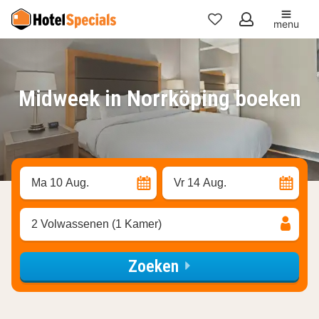
menu
Mijn
favorieten
Midweek in Norrköping boeken
Ma 10 Aug.
Vr 14 Aug.
2 Volwassenen (1 Kamer)
Zoeken