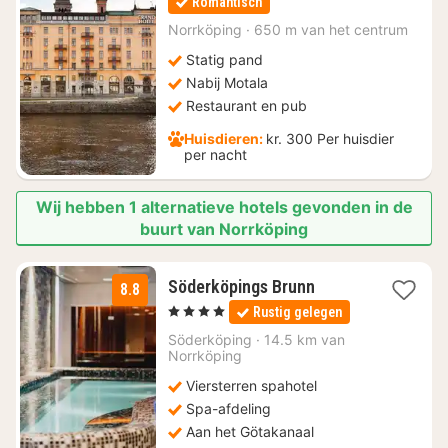
Romantisch
vanaf
€
Norrköping
·
650 m van het centrum
81,24
Statig pand
Nabij Motala
Restaurant en pub
Huisdieren:
kr. 300 Per huisdier
per nacht
Wij hebben 1 alternatieve hotels gevonden in de
buurt van Norrköping
3
Söderköpings Brunn
8.8
nachten
, 4 Sterren
Rustig gelegen
vanaf
€
Söderköping
·
14.5 km van
Norrköping
91,23
Viersterren spahotel
Spa-afdeling
Aan het Götakanaal