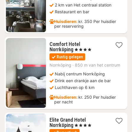
2 km van Het centraal station
Restaurant en bar
Huisdieren:
kr. 350 Per huisdier
per reservering
Comfort Hotel
1
Norrköping
, 4 Sterren
nacht
Rustig gelegen
vanaf
€
Norrköping
·
850 m van het centrum
108,56
Nabij centrum Norrköping
Drink een drankje aan de bar
Luchthaven op 6 km
Huisdieren:
kr. 250 Per huisdier
per nacht
Elite Grand Hotel
1
Norrköping
, 4 Sterren
nacht