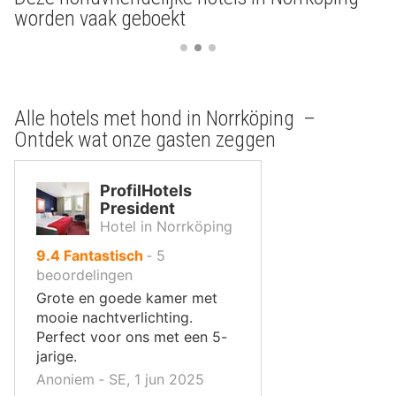
worden vaak geboekt
Alle hotels met hond in Norrköping –
Ontdek wat onze gasten zeggen
ProfilHotels
President
Hotel in Norrköping
uit
9.4
Fantastisch
‐
5
10
beoordelingen
,
Grote en goede kamer met
mooie nachtverlichting.
Perfect voor ons met een 5-
jarige.
Anoniem ‐ SE, 1 jun 2025