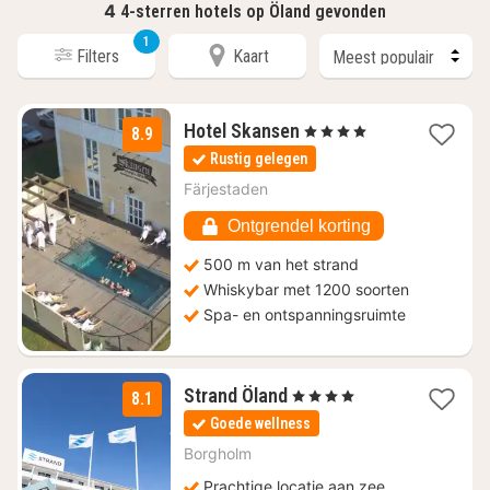
4
4-sterren hotels op Öland gevonden
1
Filters
Kaart
1
Hotel Skansen
, 4 Sterren
8.9
nacht
Rustig gelegen
vanaf
€
Färjestaden
113,03
Ontgrendel korting
500 m van het strand
Whiskybar met 1200 soorten
Spa- en ontspanningsruimte
1
Strand Öland
, 4 Sterren
8.1
nacht
Goede wellness
vanaf
€
Borgholm
251,04
Prachtige locatie aan zee