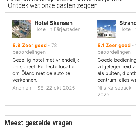
Ontdek wat onze gasten zeggen
Hotel Skansen
Stran
Hotel in Färjestaden
Hotel 
uit
uit
8.9
Zeer goed
‐
78
8.1
Zeer goed
‐
10
10
beoordelingen
beoordelingen
,
,
Gezellig hotel met vriendelijk
Goede bediening
personeel. Perfecte locatie
zitgelegenheid 
om Öland met de auto te
als buiten, dichtb
verkennen.
centrum, alles w
Anoniem ‐ SE, 22 okt 2025
Nils Karsebäck ‐ 
2025
Meest gestelde vragen