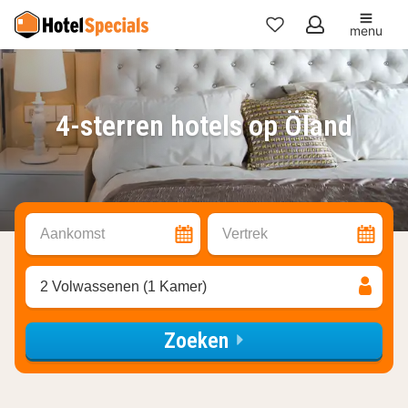
menu
Mijn
favorieten
4-sterren hotels op Öland
Aankomst
Vertrek
2 Volwassenen (1 Kamer)
Zoeken