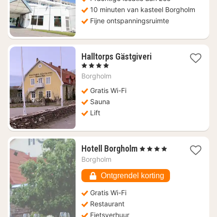
10 minuten van kasteel Borgholm
Fijne ontspanningsruimte
1
Halltorps Gästgiveri
nacht
, 4 Sterren
vanaf
Borgholm
€
131,19
Gratis Wi-Fi
Sauna
Lift
1
Hotell Borgholm
, 4 Sterren
nacht
Borgholm
vanaf
€
Ontgrendel korting
181,40
Gratis Wi-Fi
Restaurant
Fietsverhuur