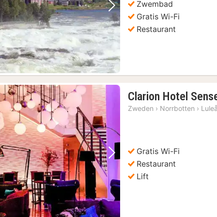
Zwembad
Vorige foto
Volgende foto
Gratis Wi-Fi
Restaurant
Clarion Hotel Sens
Zweden
›
Norrbotten
›
Lule
Gratis Wi-Fi
Vorige foto
Volgende foto
Restaurant
Lift