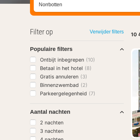
Zoek op hotel, regio of stad
Filter op
Verwijder filters
10
Populaire filters
Ontbijt inbegrepen
(10)
Betaal in het hotel
(8)
Gratis annuleren
(3)
Binnenzwembad
(2)
Parkeergelegenheid
(7)
Aantal nachten
2 nachten
3 nachten
4 nachten