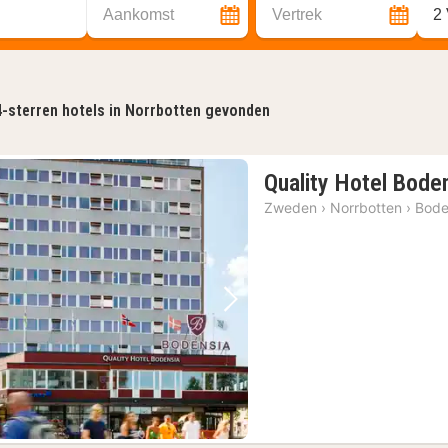
Aankomst
Vertrek
2
4-sterren hotels in Norrbotten gevonden
Quality Hotel Bode
Zweden
›
Norrbotten
›
Bod
Vorige foto
Volgende foto