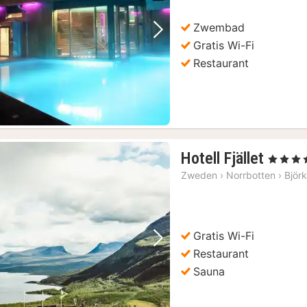
102,26
Zwembad
Vorige foto
Volgende foto
Gratis Wi-Fi
Restaurant
1
Hotell Fjället
, 4 Sterren
nacht
Zweden
›
Norrbotten
›
Björk
vanaf
€
182,5
Gratis Wi-Fi
Vorige foto
Volgende foto
Restaurant
Sauna