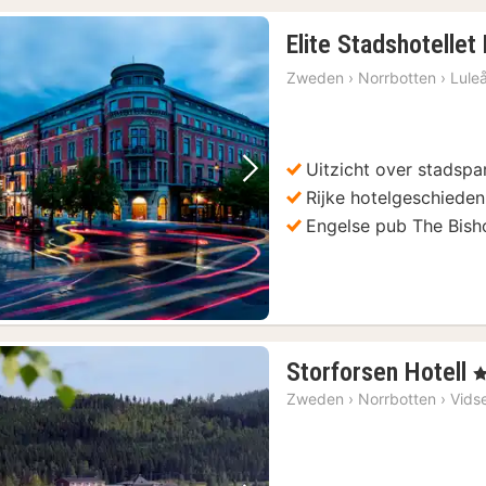
Elite Stadshotellet
Zweden
›
Norrbotten
›
Lule
Uitzicht over stadspa
Vorige foto
Volgende foto
Rijke hotelgeschieden
Engelse pub The Bish
1
Storforsen Hotell
, 
n
Zweden
›
Norrbotten
›
Vidse
v
€
1