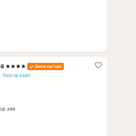
29,73
1
pa
, 4 Sterren
Geniet van luxe
nacht
å
Toon op kaart
vanaf
€
163,75
 op zee