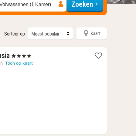
Zoeken
 Volwassenen (1 Kamer)
Kaart
Sorteer op
1
nsia
, 4 Sterren
nacht
en
Toon op kaart
vanaf
€
136,38