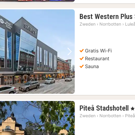
Best Western Plus
Zweden
›
Norrbotten
›
Lule
Gratis Wi-Fi
Vorige foto
Volgende foto
Restaurant
Sauna
1
Piteå Stadshotell
, 4
n
Zweden
›
Norrbotten
›
Pite
v
€