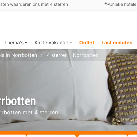
sten waarderen ons met 4 sterren
Unieke hotele
Thema's
Korte vakantie
Outlet
Last minutes
ls in Norrbotten
4 sterren - Norrbotten
rrbotten
orrbotten met 4 sterren!