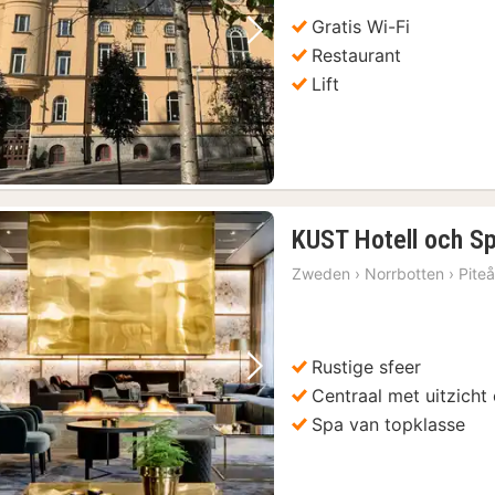
1
Gratis Wi-Fi
Vorige foto
Volgende foto
Restaurant
Lift
KUST Hotell och S
Zweden
›
Norrbotten
›
Pite
Rustige sfeer
Vorige foto
Volgende foto
Centraal met uitzicht
Spa van topklasse