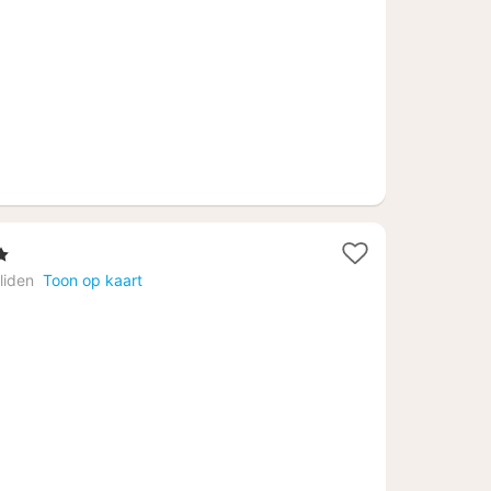
liden
Toon op kaart
4