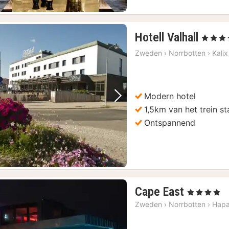
1
Hotell Valhall
, 4 Sterre
nacht
Zweden
›
Norrbotten
›
Kalix
vanaf
€
137,
Modern hotel
Vorige foto
Volgende foto
1,5km van het trein st
Ontspannend
1
Cape East
, 4 Sterren
nacht
Zweden
›
Norrbotten
›
Hapa
vanaf
€