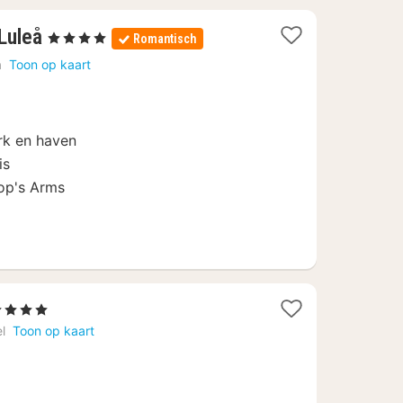
1
 Luleå
, 4 Sterren
Romantisch
nacht
å
Toon op kaart
vanaf
€
111,95
rk en haven
is
op's Arms
4 Sterren
acht
l
Toon op kaart
anaf
34,52