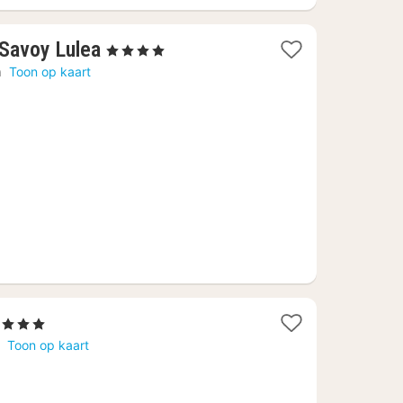
1
 Savoy Lulea
, 4 Sterren
nacht
å
Toon op kaart
vanaf
€
84,30
 Sterren
acht
å
Toon op kaart
anaf