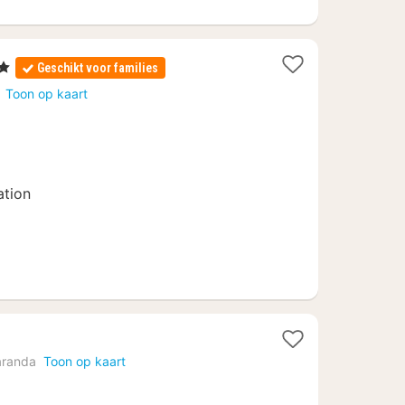
n
Geschikt voor families
Toon op kaart
75
ation
randa
Toon op kaart