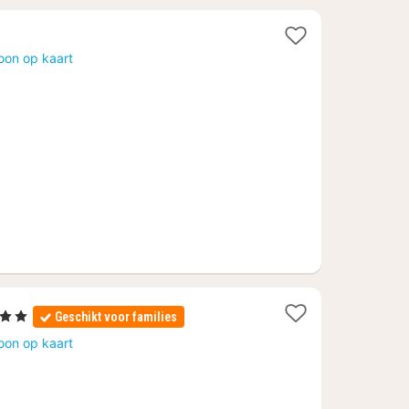
oon op kaart
rren
Geschikt voor families
ht
oon op kaart
af
07