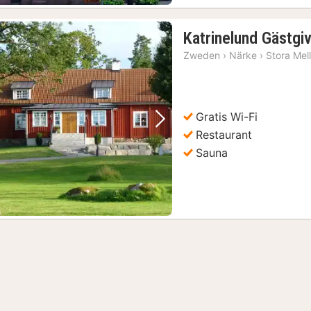
Katrinelund Gästgi
Zweden
›
Närke
›
Stora Mel
Gratis Wi-Fi
Vorige foto
Volgende foto
Restaurant
Sauna