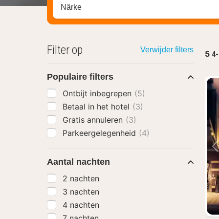
Zoek op hotel, regio of stad
Filter op
Verwijder filters
5
4-
Populaire filters
Ontbijt inbegrepen
(5)
Betaal in het hotel
(3)
Gratis annuleren
(3)
Parkeergelegenheid
(4)
Aantal nachten
2 nachten
3 nachten
4 nachten
7 nachten