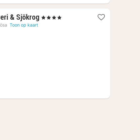
1
veri & Sjökrog
, 4 Sterren
nacht
lösa
Toon op kaart
vanaf
€
128,63