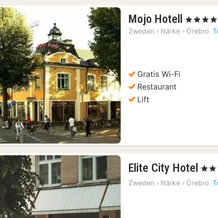
1
Mojo Hotell
, 4 Sterren
nacht
Zweden
›
Närke
›
Örebro
T
vanaf
€
101
Gratis Wi-Fi
Vorige foto
Volgende foto
Restaurant
Lift
1
Elite City Hotel
, 4 Ste
nac
Zweden
›
Närke
›
Örebro
T
van
€
93,