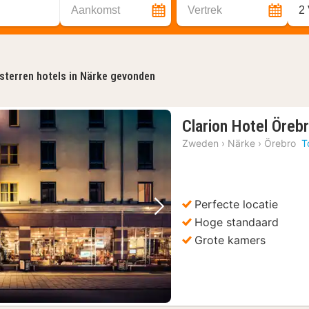
Aankomst
Vertrek
2
sterren hotels in Närke gevonden
Clarion Hotel Öreb
Zweden
›
Närke
›
Örebro
T
Perfecte locatie
Vorige foto
Volgende foto
Hoge standaard
Grote kamers