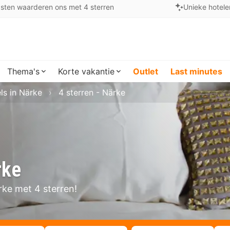
sten waarderen ons met 4 sterren
Unieke hotele
Thema's
Korte vakantie
Outlet
Last minutes
ls in Närke
4 sterren - Närke
rke
rke met 4 sterren!