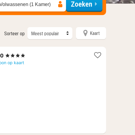
Zoeken
 Volwassenen (1 Kamer)
Kaart
Sorteer op
1
ro
, 4 Sterren
nacht
oon op kaart
vanaf
€
113,58