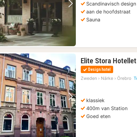
Scandinavisch design
Vorige foto
Volgende foto
aan de hoofdstraat
Sauna
Elite Stora Hotelle
Design hotel
Zweden
›
Närke
›
Örebro
T
klassiek
Vorige foto
Volgende foto
400m van Station
Goed eten