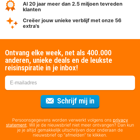
Al 20 jaar meer dan 2.5 miljoen tevreden
klanten
Creëer jouw unieke verblijf met onze 56
extra's
Ontvang elke week, net als 400.000
anderen, unieke deals en de leukste
reisinspiratie in je inbox!
Voor de nieuws
Schrijf mij in
Persoonsgegevens worden verwerkt volgens ons
privacy
statement
. Wil je de nieuwsbrief niet meer ontvangen? Dan kun
je je altijd gemakkelijk uitschrijven door onderaan de
nieuwsbrief op “afmelden” te klikken.