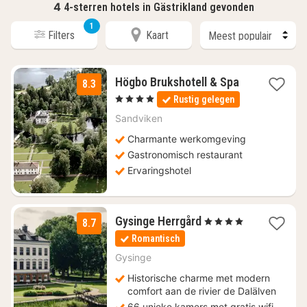
4
4-sterren hotels in Gästrikland gevonden
1
Filters
Kaart
1
Högbo Brukshotell & Spa
8.3
nacht
, 4 Sterren
Rustig gelegen
vanaf
€
Sandviken
163,75
Charmante werkomgeving
Gastronomisch restaurant
Ervaringshotel
2
Gysinge Herrgård
, 4 Sterren
8.7
nachten
Romantisch
vanaf
€
Gysinge
104,91
Historische charme met modern
comfort aan de rivier de Dalälven
66 unieke kamers met gratis wifi