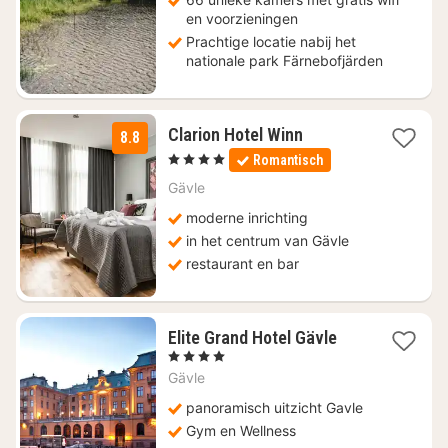
en voorzieningen
Prachtige locatie nabij het
nationale park Färnebofjärden
1
Clarion Hotel Winn
8.8
nacht
, 4 Sterren
Romantisch
vanaf
€
Gävle
128,17
moderne inrichting
in het centrum van Gävle
restaurant en bar
1
Elite Grand Hotel Gävle
nacht
, 4 Sterren
vanaf
Gävle
€
117,91
panoramisch uitzicht Gavle
Gym en Wellness