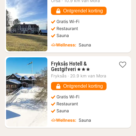
Orsa
·
10.9 km van Mora
vanaf
€
Ontgrendel korting
116,47
Gratis Wi-Fi
Restaurant
Sauna
Wellness:
Sauna
Fryksås Hotell &
1
Gestgifveri
, 3 Sterren
nacht
Fryksås
·
20.9 km van Mora
vanaf
€
Ontgrendel korting
153,87
Gratis Wi-Fi
Restaurant
Sauna
Wellness:
Sauna