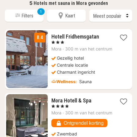
5
Hotels met sauna in Mora gevonden
1
Filters
Kaart
1
Hotell Fridhemsgatan
8.4
nacht
, 3 Sterren
vanaf
Mora
·
300 m van het centrum
€
111,63
Gezellig hotel
Centrale locatie
Charmant ingericht
Wellness:
Sauna
1
Mora Hotell & Spa
nacht
, 4 Sterren
vanaf
Mora
·
300 m van het centrum
€
105,18
Ontgrendel korting
Zwembad