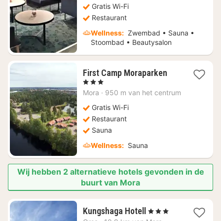
Gratis Wi-Fi
Restaurant
Wellness:
Zwembad • Sauna •
Stoombad • Beautysalon
1
First Camp Moraparken
nacht
, 3 Sterren
vanaf
Mora
·
950 m van het centrum
€
76,36
Gratis Wi-Fi
Restaurant
Sauna
Wellness:
Sauna
Wij hebben 2 alternatieve hotels gevonden in de
buurt van Mora
1
Kungshaga Hotell
, 3 Sterren
nacht