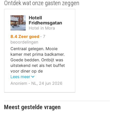
Ontdek wat onze gasten zeggen
Hotell
Fridhemsgatan
Hotel in Mora
uit
8.4
Zeer goed
‐
7
10
beoordelingen
,
Centraal gelegen. Mooie
kamer met prima badkamer.
Goede bedden. Ontbijt was
uitstekend net als het buffet
voor diner op de
aankomstdag.
Lees meer
Anoniem ‐ NL, 24 jun 2026
Meest gestelde vragen