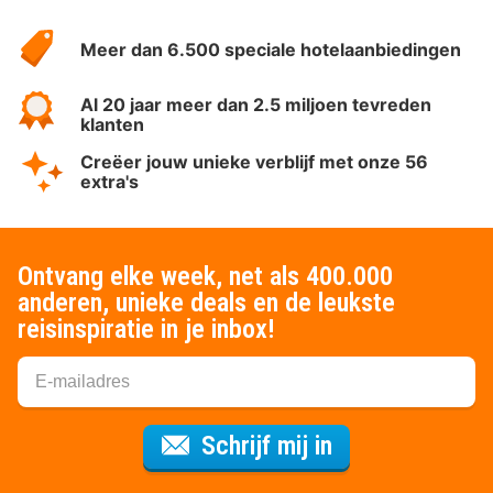
HotelSpecials
Meer dan 6.500 speciale hotelaanbiedingen
Al 20 jaar meer dan 2.5 miljoen tevreden
klanten
Creëer jouw unieke verblijf met onze 56
extra's
Ontvang elke week, net als 400.000
anderen, unieke deals en de leukste
reisinspiratie in je inbox!
Voor de nieuws
Schrijf mij in