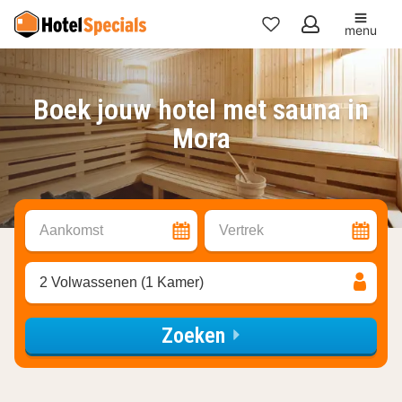
menu
Mijn
favorieten
Boek jouw hotel met sauna in
Mora
Aankomst
Vertrek
2 Volwassenen (1 Kamer)
Zoeken