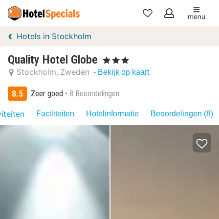
menu
Mijn
Hotels in Stockholm
favorieten
Quality Hotel Globe
, 3 Sterren
Stockholm
Zweden
- Bekijk op kaart
8.5
Zeer goed
8 Beoordelingen
iteiten
Faciliteiten
Hotelinformatie
Beoordelingen (8)