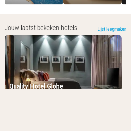
Jouw laatst bekeken hotels
Lijst leegmaken
Quality Hotel Globe
Stockholm
,
Zweden
8.5
/10
Een van de grootste hotels van Stockholm
Van muur tot muur met Ericsson Globe en
Tele2 Arena