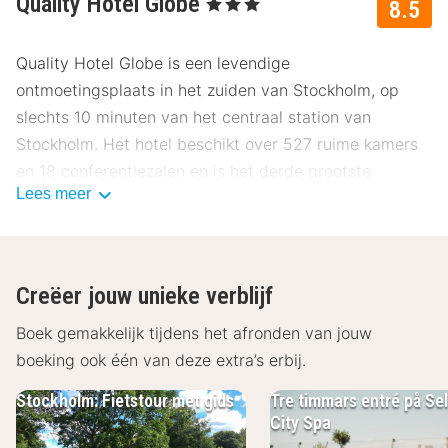
Quality Hotel Globe
, 3 Sterren
8.5
Quality Hotel Globe is een levendige
ontmoetingsplaats in het zuiden van Stockholm, op
slechts 10 minuten van het centraal station van
Stockholm. Het hotel beschikt over 527 ruime kamers
en 18 conferentiezalen en is het derde grootste
Lees meer
conferentiehotel van Stockholm.
Faciliteiten in Quality Hotel Globe
Alle kamers in het hotel zijn modern ingericht met
Creëer jouw unieke verblijf
comfortabele bedden, werkruimte en tv. In de kamers
zijn er ook goede opbergmogelijkheden die zijn
Boek gemakkelijk tijdens het afronden van jouw
uitgerust met een strijkijzer, strijkplank en haardroger.
boeking ook één van deze extra’s erbij.
De badkamers zijn volledig betegeld en voorzien van
Stockholm: Fietstour met gids
Tre timmars entré på Se
een douche. Bovendien heeft u als hotelgast 24 uur
City Spa
per dag gratis toegang tot de fitnessruimte, deze