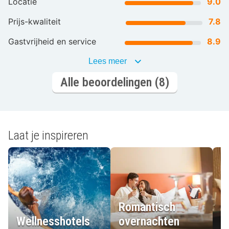
Locatie
9.0
Prijs-kwaliteit
7.8
Gastvrijheid en service
8.9
Lees meer
Alle beoordelingen (8)
Laat je inspireren
Romantisch
Wellnesshotels
overnachten
L