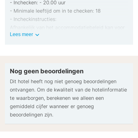
- Inchecken: - 20.00 uur
- Minimale leeftijd om in te checken: 18
- Incheckinstructies:
Afhankelijk van het accommodatiebeleid kan voor
Belangrijke
Lees meer
extra personen een toeslag in rekening worden
informatie
gebracht.
Bij het inchecken dien je mogelijk een erkend
identiteitsbewijs met foto en een creditcard,
pinpas of borgsom in contanten te verstrekken
Nog geen beoordelingen
voor incidentele kosten.
Dit hotel heeft nog niet genoeg beoordelingen
Speciale verzoeken worden onder voorbehoud van
ontvangen. Om de kwaliteit van de hotelinformatie
beschikbaarheid bij het inchecken ingewilligd.
te waarborgen, berekenen we alleen een
Hiervoor kunnen extra kosten in rekening worden
gemiddeld cijfer wanneer er genoeg
gebracht. Speciale verzoeken kunnen niet worden
beoordelingen zijn.
gegarandeerd.
Deze accommodatie accepteert creditcards en
contante betalingen.