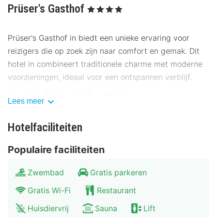
Prüser's Gasthof
, 4 Sterren
Prüser's Gasthof in biedt een unieke ervaring voor
reizigers die op zoek zijn naar comfort en gemak. Dit
hotel in combineert traditionele charme met moderne
voorzieningen, ideaal voor een ontspannen verblijf.
Locatie Prüser's Gasthof
Lees meer
Prüser's Gasthof ligt op een ideale locatie, met het
Hotelfaciliteiten
centrum op slechts enkele minuten afstand. Het
gebied is rijk aan culturele bezienswaardigheden, zoals
Populaire faciliteiten
musea en historische gebouwen, die je verblijf
onvergetelijk maken. Openbaar vervoer zoals bus en
Zwembad
Gratis parkeren
trein zijn gemakkelijk bereikbaar, en er is voldoende
Gratis Wi-Fi
Restaurant
parkeergelegenheid beschikbaar.
Huisdiervrij
Sauna
Lift
Museum XYZ: 200 meter