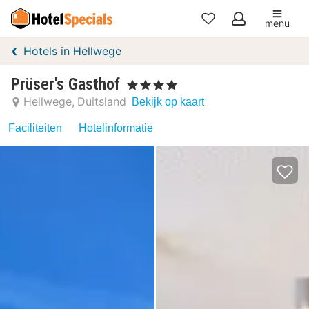
menu
Mijn
Hotels in Hellwege
favorieten
Prüser's Gasthof
, 4 Sterren
Hellwege
Duitsland
Bekijk op kaart
Faciliteiten
Hotelinformatie