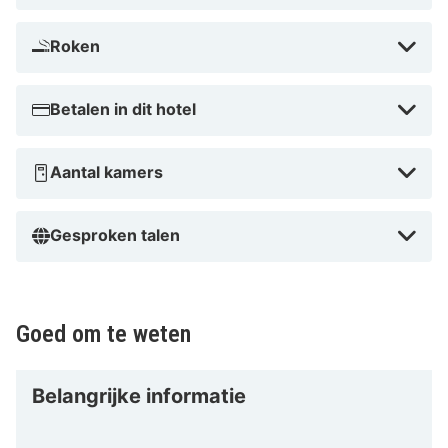
Het is ook ideaal voor actieve vakanties dankzij de
nabijheid van wandel- en fietsroutes. Waarom
Roken
wachten? Boek je verblijf vandaag nog en ervaar alles
wat Prüser's Gasthof te bieden heeft!
Betalen in dit hotel
Aantal kamers
Gesproken talen
Goed om te weten
Belangrijke informatie