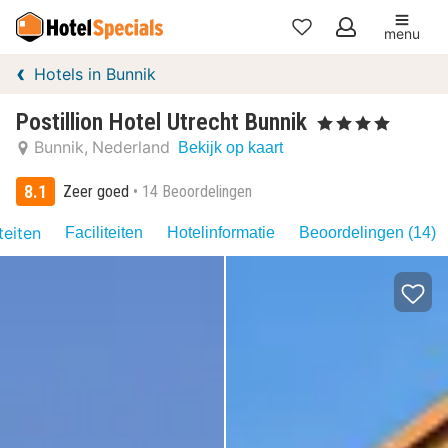
menu
Mijn
Hotels in Bunnik
favorieten
Postillion Hotel Utrecht Bunnik
, 4 Sterren
Bunnik
Nederland
Bekijk op kaart
8.1
Zeer goed
14 Beoordelingen
teiten
Faciliteiten
Hotelinformatie
Beoordelingen (14)